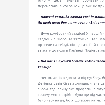
було. Міг десь і пенальті пробивати. А
перемагала, а хто заб’є – це вже не пр
– Навесні команда почала свої домашн
Як тобі нова домашня арена «Епіцент
– Дуже комфортний стадіон! У першій л
стадіони в Львові та Житомирі. Але нав
провели на виїзді, ніж вдома. Та й тре
звикати до поля в Кам’янці-Подільськом
– Під час відпустки більше відпочиває
сезону?
– Чесно? Хотів відпочити від футболу, б
Декілька разів бігав з хлопцями, але ц
збори, тоді почну вже професійно готу
травму мені потрібно було ще під час 
було часу на це, бо ж щотижня матчі. Т