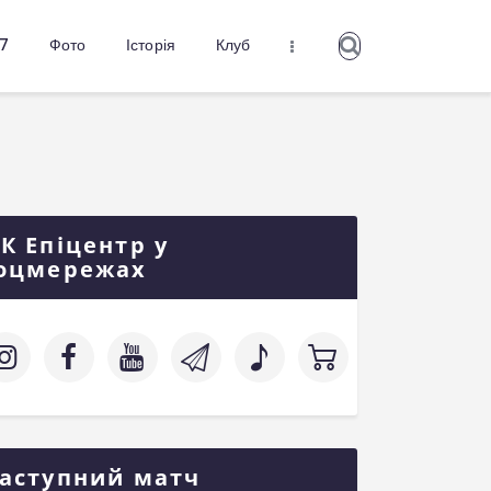
27
Фото
Історія
Клуб
К Епіцентр у
оцмережах
аступний матч