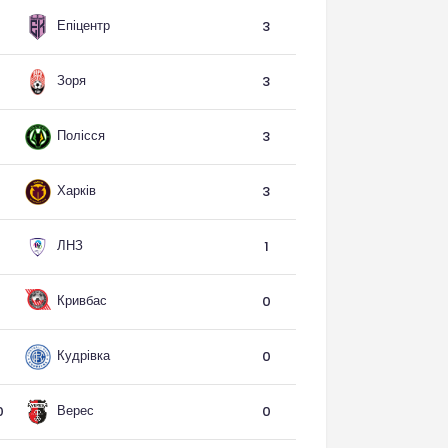
Епіцентр
3
Зоря
3
Полісся
3
Харків
3
ЛНЗ
1
Кривбас
0
Кудрівка
0
Верес
0
0