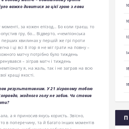
1
уло важко дивитися за цієї грою з лави
1
 моменті, за кожен епізод… Бо коли граєш, то
опустив гру, бо… Відверто, «чемпіонська
1
а перших хвилинах у першій же грі проти
а і ці всі 8 ігор я не міг грати на повну –
1
 кожного матчу потрібно було тиждень
ренувався – зіграв матч і тиждень
емпіонату я, на жаль, так і не заграв на всю
1
вої кращі якості.
1
став результативним. У 21 зіграному тобою
Щоправда, жодного голу не забив. Чи ставив
бити?
ла, а я приносив якусь користь. Звісно,
П
, то в поперечину, та й багато інших моментів