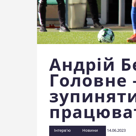
Андрій Б
Головне 
зупиняти
працюва
Інтерв'ю
Новини
14.06.2023