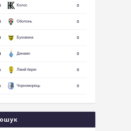
Колос
0
0
Оболонь
0
0
Буковина
3
0
Динамо
4
0
Лівий берег
5
0
Чорноморець
5
0
ошук