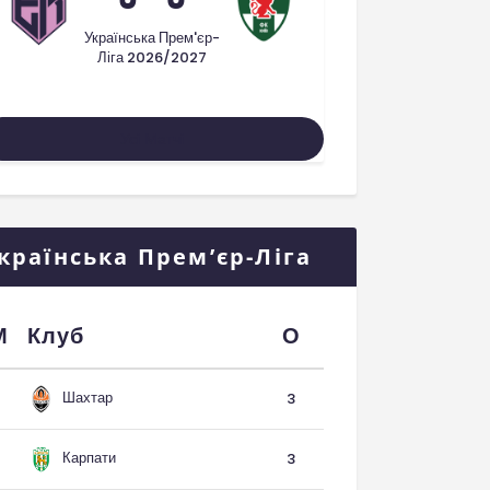
Українська Прем'єр-
Ліга 2026/2027
Усі Матчі
країнська Прем’єр-Ліга
М
Клуб
О
Шахтар
3
Карпати
3