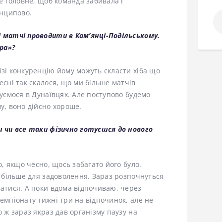
ле головне, щоб команда забивала і
инципово.
По
і матчі проводити в Кам’янці-Подільському.
ра»?
ізі конкуренцію йому можуть скласти хіба що
есні так скалося, що ми більше матчів
нуємося в Дунаївцях. Але поступово будемо
у, воно дійсно хороше.
ш чи все таки фізично готуєшся до нового
о, якщо чесно, щось забагато його було.
е більше для задоволення. Зараз розпочнуться
ватися. А поки вдома відпочиваю, через
чемпіонату тижні три на відпочинок, але не
о ж зараз якраз дав організму паузу на