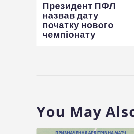
записів
Президент ПФЛ
назвав дату
початку нового
чемпіонату
You May Also