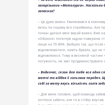
запорізького «Металурга». Наскільки б
запасних?
– Це дуже важко. Хвилювався в кожному
якось по іншому все сприймаєш. Але пр
гонка» далася мені вкрай важко. Вже н
«Оболоні» потягнув задню поверхню стегн
лише на 70-80%. Вийшло так, що після
відновлюватися, навіть бувало, що не т
відновлююся. Тому в весняній частині ч
потужність, не зміг продемонструвати с
– Водночас, сезон для тебе все одно 
матчі та віддав 5 гольових передач. 
собі за мету якусь кількість голів за
– Для мене головне, щоб команда забива
хотілося забити, але то в стійку влучав