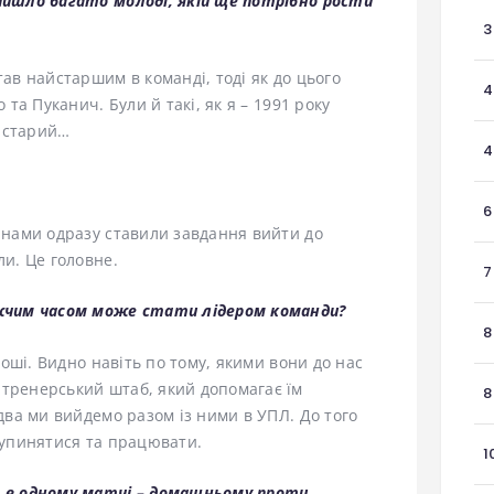
рийшло багато молоді, якій ще потрібно рости
3
тав найстаршим в команді, тоді як до цього
4
 та Пуканич. Були й такі, як я – 1991 року
 старий…
4
6
д нами одразу ставили завдання вийти до
ли. Це головне.
7
лижчим часом може стати лідером команди?
8
ороші. Видно навіть по тому, якими вони до нас
 тренерський штаб, який допомагає їм
8
-два ми вийдемо разом із ними в УПЛ. До того
 зупинятися та працювати.
1
ше в одному матчі – домашньому проти