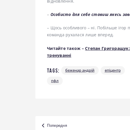
відновлення.
–
Особисто для себе ставиш якесь зав
– Щось особливого – ні. Побільше ігор п
команда рухалася лише вперед.
Читайте також –
Степан Григоращук:
тренуванні
Tags:
беженар андрій
епіцентр
пфл
Навігація
Попередня