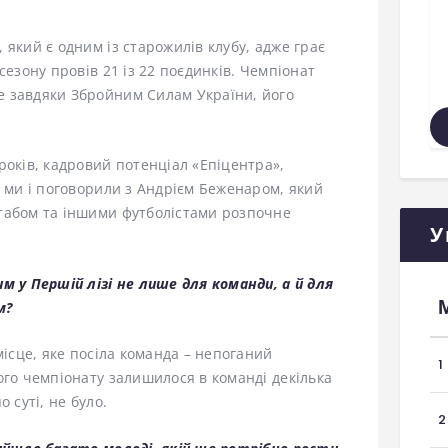
 який є одним із старожилів клубу, адже грає
сезону провів 21 із 22 поєдинків. Чемпіонат
е завдяки Збройним Силам України, його
років, кадровий потенціал «Епіцентра»,
е ми і поговорили з Андрієм Беженаром, який
табом та іншими футболістами розпочне
У
м у Першій лізі не лише для команди, а й для
м?
місце, яке посіла команда – непоганий
1
ого чемпіонату залишилося в команді декілька
 суті, не було.
2