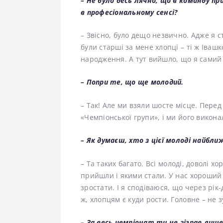
– Не було десь лячно, що в команду п
в професіональному сенсі?
– Звісно, було дещо незвично. Адже я с
були старші за мене хлопці – ті ж Івашко
народження. А тут вийшло, що я самий
– Попри те, що ще молодий.
– Так! Але ми взяли шосте місце. Пере
«Чемпіонської групи», і ми його викона
– Як думаєш, хто з цієї молоді найб
– Та таких багато. Всі молоді, доволі х
прийшли і якими стали. У нас хороший
зростати. І я сподіваюся, що через рік
ж, хлопцям є куди рости. Головне – не
– За весь чемпіонат ти не зіграв ли