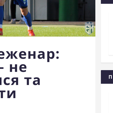
еженар:
– не
ся та
П
ти