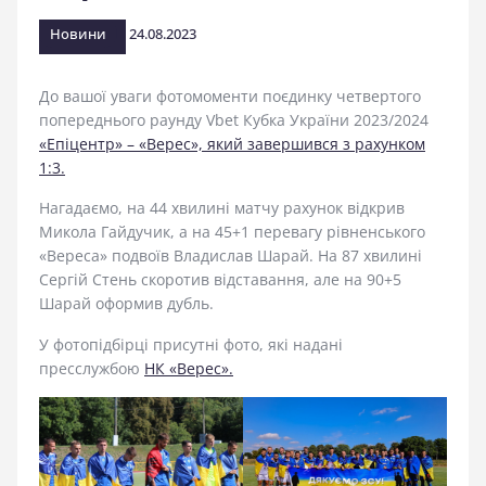
стадіоні
Новини
24.08.2023
До вашої уваги фотомоменти поєдинку четвертого
попереднього раунду Vbet Кубка України 2023/2024
«Епіцентр» – «Верес», який завершився з рахунком
1:3.
Нагадаємо, на 44 хвилині матчу рахунок відкрив
Микола Гайдучик, а на 45+1 перевагу рівненського
«Вереса» подвоїв Владислав Шарай. На 87 хвилині
Сергій Стень скоротив відставання, але на 90+5
Шарай оформив дубль.
У фотопідбірці присутні фото, які надані
пресслужбою
НК «Верес».