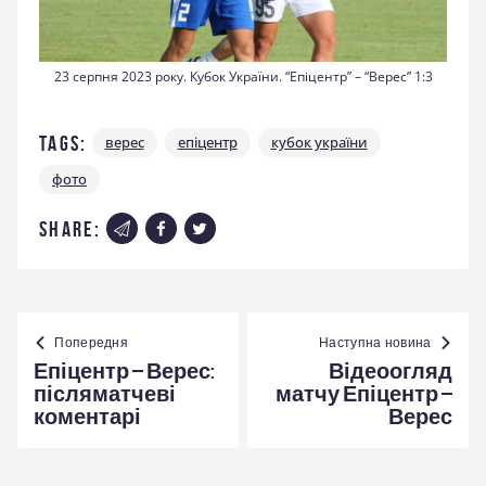
23 серпня 2023 року. Кубок України. “Епіцентр” – “Верес” 1:3
Tags:
верес
епіцентр
кубок україни
фото
share:
Навігація
записів
Попередня
Наступна новина
Епіцентр – Верес:
Відеоогляд
післяматчеві
матчу Епіцентр –
коментарі
Верес