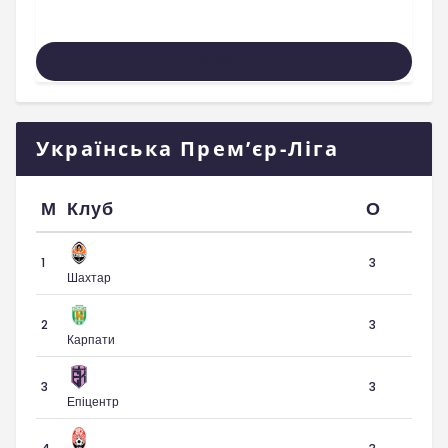
Усі Матчі
Українська Прем’єр-Ліга
М
Клуб
О
1
3
Шахтар
2
3
Карпати
3
3
Епіцентр