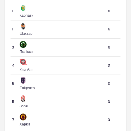
1
6
Карпати
1
6
Шахтар
3
6
Полісся
4
3
Кривбас
5
3
Епіцентр
5
3
Зоря
7
3
Харків