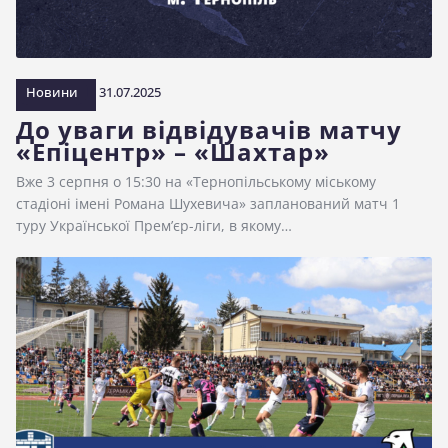
Новини
31.07.2025
До уваги відвідувачів матчу
«Епіцентр» – «Шахтар»
Вже 3 серпня о 15:30 на «Тернопільському міському
стадіоні імені Романа Шухевича» запланований матч 1
туру Української Прем’єр-ліги, в якому…