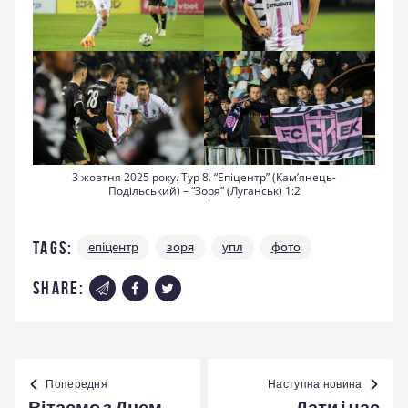
3 жовтня 2025 року. Тур 8. “Епіцентр” (Кам’янець-
Подільський) – “Зоря” (Луганськ) 1:2
Tags:
епіцентр
зоря
упл
фото
share:
Навігація
записів
Попередня
Наступна новина
Вітаємо з Днем
Дати і час