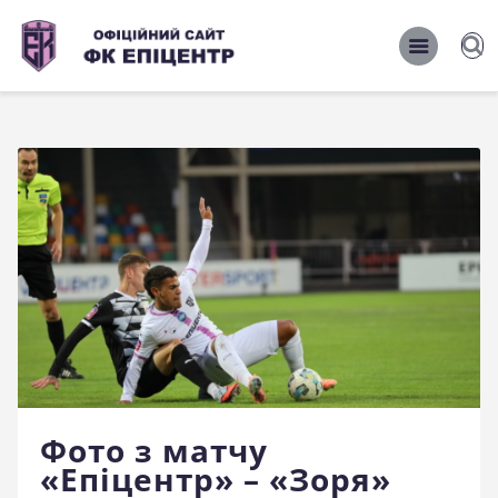
ОФІЦІЙНИЙ САЙТ ФК ЕПІЦЕНТР
ОФІЦІЙНИЙ САЙТ ФК ЕПІЦЕНТР
Головна
Новини
Команда
Матчі 2026/2027
Фото
Історія
Клуб
Фото з матчу
Фан-шоп
«Епіцентр» – «Зоря»
Правила поведінки на