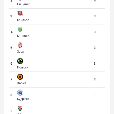
2
4
Епіцентр
3
3
Кривбас
4
3
Карпати
5
3
Зоря
6
3
Полісся
7
3
Харків
8
1
Кудрівка
9
1