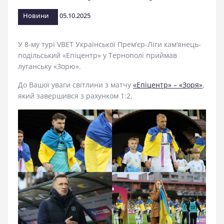
стадіоні
Новини
05.10.2025
У 8-му турі VBET Української Прем’єр-Ліги кам’янець-
подільський «Епіцентр» у Тернополі приймав
луганську «Зорю».
До Вашої уваги світлини з матчу
«Епіцентр» – «Зоря»
,
який завершився з рахунком 1:2.