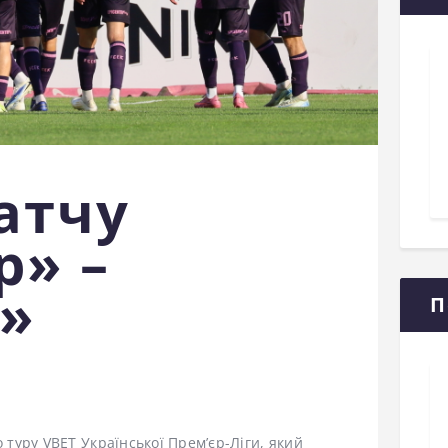
атчу
р» –
»
П
о туру VBET Української Прем’єр-Ліги, який