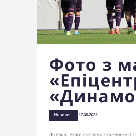
Фото з м
«Епіцент
«Динамо
Новини
17.08.2025
До вашої уваги світлини з поєдинку 3-г