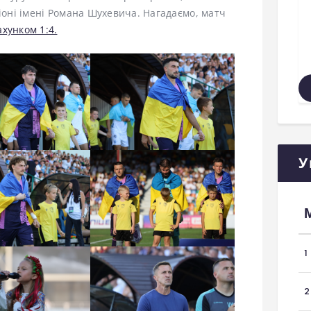
діоні імені Романа Шухевича. Нагадаємо, матч
хунком 1:4.
У
1
2