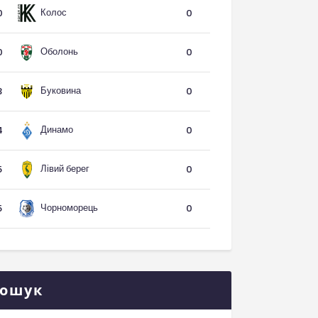
Колос
0
0
Оболонь
0
0
Буковина
3
0
Динамо
4
0
Лівий берег
5
0
Чорноморець
5
0
ошук