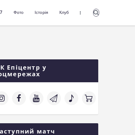
27
Фото
Історія
Клуб
К Епіцентр у
оцмережах
аступний матч