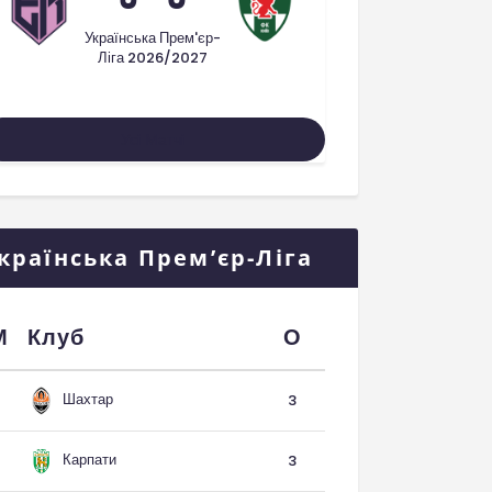
Українська Прем'єр-
Ліга 2026/2027
Усі Матчі
країнська Прем’єр-Ліга
М
Клуб
О
Шахтар
3
Карпати
3