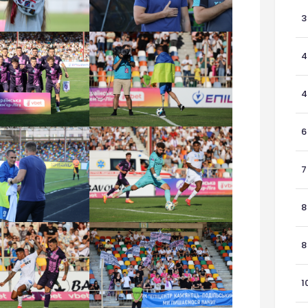
3
4
4
6
7
8
8
1