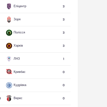
Епіцентр
3
Зоря
3
Полісся
3
Харків
3
ЛНЗ
1
Кривбас
0
Кудрівка
0
Верес
0
0