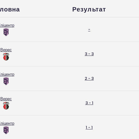
оловна
Результат
піцентр
-
Верес
3 - 3
піцентр
2 - 3
Верес
3 - 1
піцентр
1 - 1