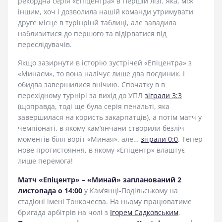
рекордна серія «Епіцентра» в Першій лізі. Яка, між
іншим, хоч і дозволила нашій команди утримувати
друге місце в турінрінй таблиці, але завадила
наблизитися до першого та відірватися від
переслідувачів.
Якщо зазирнути в історію зустрічей «Епіцентра» з
«Минаєм», то вона налічує лише два поєдиник. І
обидва завершилися внічию. Спочатку в в
перехідному турнірі за вихід до УПЛ
зіграли 3:3
(щоправда, тоді ще була серія пенальті, яка
завершилася на користь закарпатців), а потім матч у
чемпіонаті, в якому кам’янчани створили безліч
моментів біля воріт «Миная», але…
зіграли 0:0
. Тепер
нове протистояння, в якому «Епіцентр» влаштує
лише перемога!
Матч «Епіцентр» – «Минай» запланований 2
листопада о 14:00
у Кам’янці-Подільському на
стадіоні імені Тонкочеєва. На ньому працюватиме
бригада арбітрів на чолі з
Ігорем Садковським
.