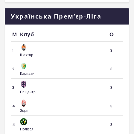
Українська Прем’єр-Ліга
М
Клуб
О
1
3
Шахтар
2
3
Карпати
3
3
Епіцентр
4
3
Зоря
4
3
Полісся