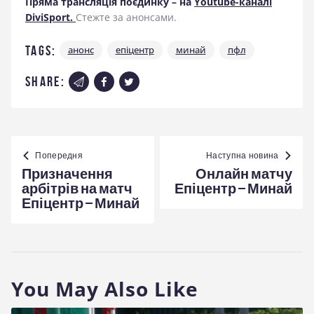
Пряма трансляція поєдинку – на
Youtube-каналі
DiviSport.
Стежте за анонсами.
Tags:
анонс
епіцентр
минай
пфл
share:
Навігація
записів
Попередня
Наступна новина
Призначення
Онлайн матчу
арбітрів на матч
Епіцентр – Минай
Епіцентр – Минай
You May Also Like