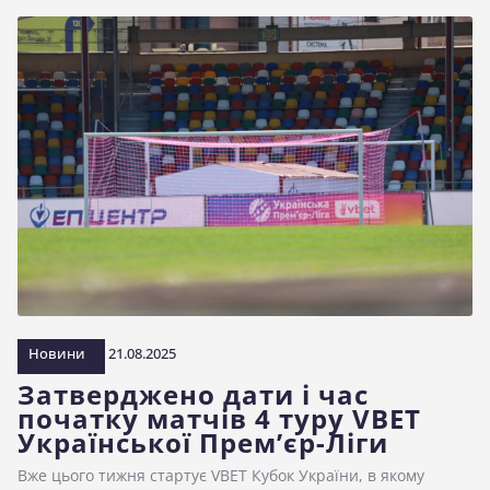
Новини
21.08.2025
Затверджено дати і час
початку матчів 4 туру VBET
Української Прем’єр-Ліги
Вже цього тижня стартує VBET Кубок України, в якому