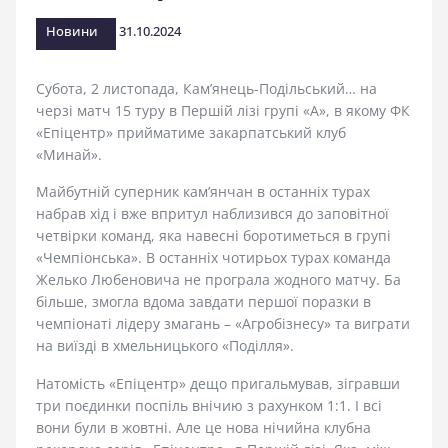
стадіоні
Новини
31.10.2024
Субота, 2 листопада, Кам’янець-Подільський… на
черзі матч 15 туру в Першій лізі групі «А», в якому ФК
«Епіцентр» прийматиме закарпатський клуб
«Минай».
Майбутній суперник кам’янчан в останніх турах
набрав хід і вже впритул наблизився до заповітної
четвірки команд, яка навесні боротиметься в групі
«Чемпіонська». В останніх чотирьох турах команда
Желько Любеновича не програла жодного матчу. Ба
більше, змогла вдома завдати першої поразки в
чемпіонаті лідеру змагань – «Агробізнесу» та виграти
на виїзді в хмельницького «Поділля».
Натомість «Епіцентр» дещо пригальмував, зігравши
три поєдинки поспіль внічию з рахунком 1:1. І всі
вони були в жовтні. Але це нова нічийна клубна