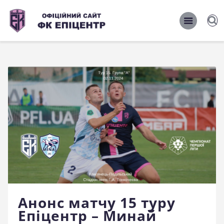
ОФІЦІЙНИЙ САЙТ ФК ЕПІЦЕНТР
ОФІЦІЙНИЙ САЙТ ФК ЕПІЦЕНТР
Головна
Новини
Команда
Матчі 2026/2027
Фото
Історія
Клуб
Анонс матчу 15 туру
Фан-шоп
Епіцентр – Минай
Правила поведінки на