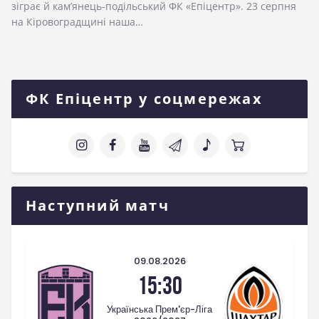
зіграє й кам’янець-подільський ФК «Епіцентр». 23 серпня
на Кіровоградщині наша…
ФК Епіцентр у соцмережах
Наступний матч
09.08.2026
15:30
Українська Прем'єр-Ліга