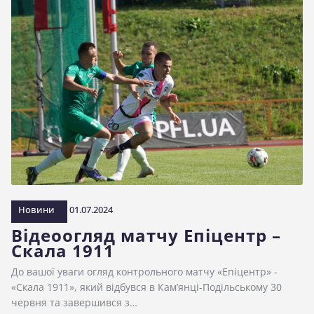
Новини
01.07.2024
Відеоогляд матчу Епіцентр –
Скала 1911
До вашої уваги огляд контрольного матчу «Епіцентр» -
«Скала 1911», який відбувся в Кам’янці-Подільському 30
червня та завершився з…