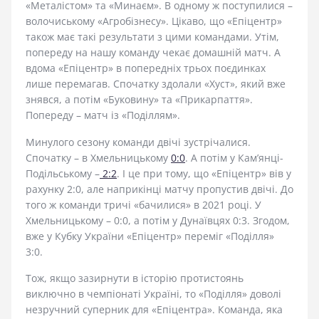
«Металістом» та «Минаєм». В одному ж поступилися –
волочиському «Агробізнесу». Цікаво, що «Епіцентр»
також має такі результати з цими командами. Утім,
попереду на нашу команду чекає домашній матч. А
вдома «Епіцентр» в попередніх трьох поєдинках
лише перемагав. Спочатку здолали «Хуст», який вже
знявся, а потім «Буковину» та «Прикарпаття».
Попереду – матч із «Поділлям».
Минулого сезону команди двічі зустрічалися.
Спочатку – в Хмельницькому
0:0
. А потім у Кам’янці-
Подільському –
2:2
. І це при тому, що «Епіцентр» вів у
рахунку 2:0, але наприкінці матчу пропустив двічі. До
того ж команди тричі «бачилися» в 2021 році. У
Хмельницькому – 0:0, а потім у Дунаївцях 0:3. Згодом,
вже у Кубку України «Епіцентр» переміг «Поділля»
3:0.
Тож, якщо зазирнути в історію протистоянь
виключно в чемпіонаті Україні, то «Поділля» доволі
незручний суперник для «Епіцентра». Команда, яка