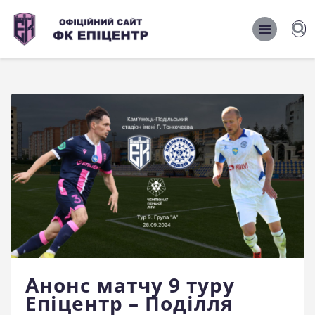
ОФІЦІЙНИЙ САЙТ ФК ЕПІЦЕНТР
ОФІЦІЙНИЙ САЙТ ФК ЕПІЦЕНТР
Головна
Новини
Команда
Матчі 2026/2027
Фото
Історія
Клуб
Анонс матчу 9 туру
Фан-шоп
Епіцентр – Поділля
Правила поведінки на