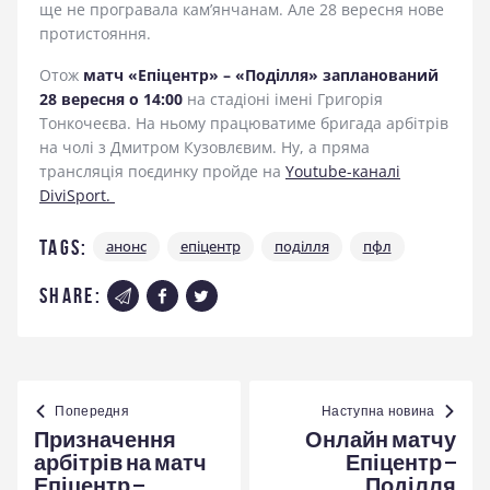
ще не програвала кам’янчанам. Але 28 вересня нове
протистояння.
Отож
матч «Епіцентр» – «Поділля» запланований
28 вересня о 14:00
на стадіоні імені Григорія
Тонкочеєва. На ньому працюватиме бригада арбітрів
на чолі з Дмитром Кузовлєвим. Ну, а пряма
трансляція поєдинку пройде на
Youtube-каналі
DiviSport.
Tags:
анонс
епіцентр
поділля
пфл
share:
Навігація
записів
Попередня
Наступна новина
Призначення
Онлайн матчу
арбітрів на матч
Епіцентр –
Епіцентр –
Поділля