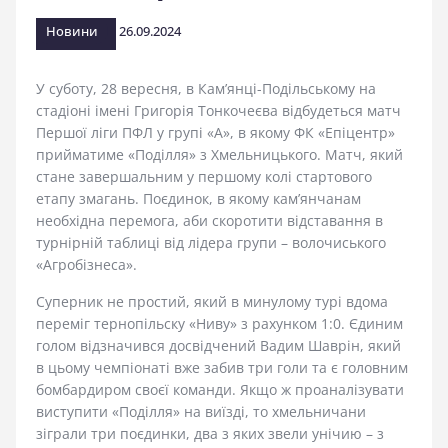
стадіоні
Новини
26.09.2024
У суботу, 28 вересня, в Кам’янці-Подільському на
стадіоні імені Григорія Тонкочеєва відбудеться матч
Першої ліги ПФЛ у групі «А», в якому ФК «Епіцентр»
прийматиме «Поділля» з Хмельницького. Матч, який
стане завершальним у першому колі стартового
етапу змагань. Поєдинок, в якому кам’янчанам
необхідна перемога, аби скоротити відставання в
турнірній таблиці від лідера групи – волочиського
«Агробізнеса».
Суперник не простий, який в минулому турі вдома
переміг тернопільску «Ниву» з рахунком 1:0. Єдиним
голом відзначився досвідчений Вадим Шаврін, який
в цьому чемпіонаті вже забив три голи та є головним
бомбардиром своєї команди. Якщо ж проаналізувати
виступити «Поділля» на виїзді, то хмельничани
зіграли три поєдинки, два з яких звели унічию – з