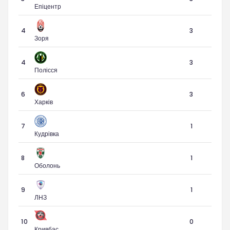
Епіцентр
4
3
Зоря
4
3
Полісся
6
3
Харків
7
1
Кудрівка
8
1
Оболонь
9
1
ЛНЗ
10
0
Кривбас