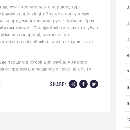
нда, хоч і поступилася в першому турі
3
ідгуків від фахівців. Та вже в наступному
ка за продемонстровану гру в Черкасах. Крім
4
забитим м’ячам… Тож футболісти нашого клубу в
усім, що насправді, попри те, що є
4
потішити своїх вболівальників як грою, так і
6
е першим в історії цих клубів. А як воно
ряма трансляція поєдинку о 18:00 на UPL.TV.
7
share:
8
8
1