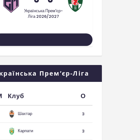
Українська Прем'єр-
Ліга 2026/2027
Усі Матчі
країнська Прем’єр-Ліга
М
Клуб
О
Шахтар
3
Карпати
3