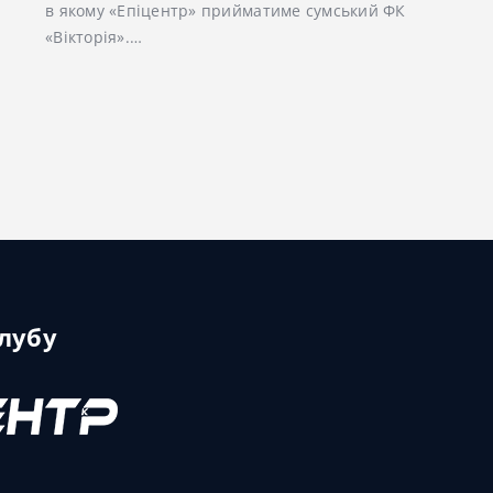
в якому «Епіцентр» прийматиме сумський ФК
«Вікторія».…