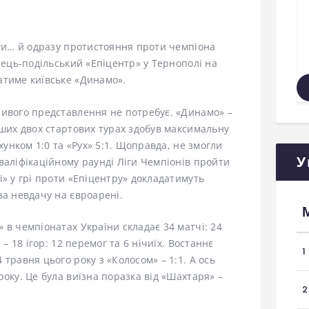
іги… й одразу протистояння проти чемпіона
нець-подільський «Епіцентр» у Тернополі на
атиме київське «Динамо».
ливого представлення не потребує. «Динамо» –
рших двох стартових турах здобув максимальну
хунком 1:0 та «Рух» 5:1. Щоправда, не змогли
У
валіфікаційному раунді Ліги Чемпіонів пройти
і» у грі проти «Епіцентру» докладатимуть
за невдачу на євроарені.
 в чемпіонатах України складає 34 матчі: 24
 – 18 ігор: 12 перемог та 6 нічиїх. Востаннє
1
травня цього року з «Колосом» – 1:1. А ось
оку. Це була виїзна поразка від «Шахтаря» –
2