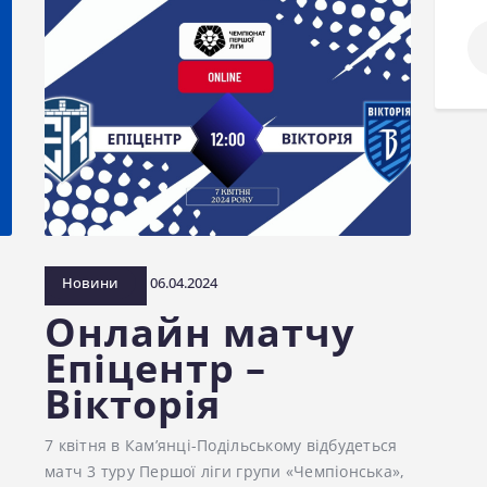
По
Новини
06.04.2024
Онлайн матчу
Епіцентр –
Вікторія
7 квітня в Кам’янці-Подільському відбудеться
матч 3 туру Першої ліги групи «Чемпіонська»,