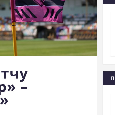
атчу
П
р» –
»