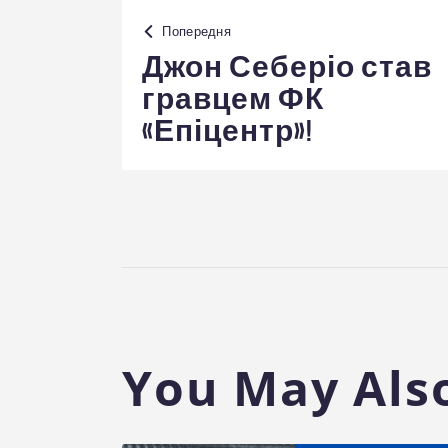
Навігація
Попередня
записів
Джон Себеріо став
гравцем ФК
«Епіцентр»!
You May Also