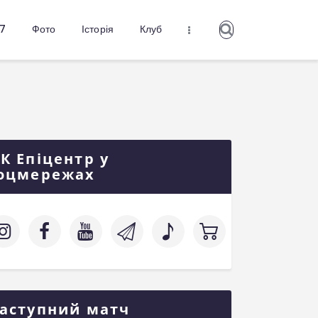
27
Фото
Історія
Клуб
К Епіцентр у
оцмережах
аступний матч