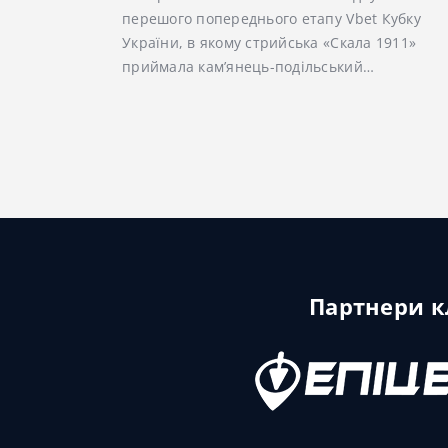
перешого попереднього етапу Vbet Кубку
України, в якому стрийська «Скала 1911»
приймала кам’янець-подільський…