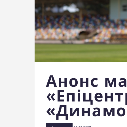
Анонс м
«Епіцент
«Динамо