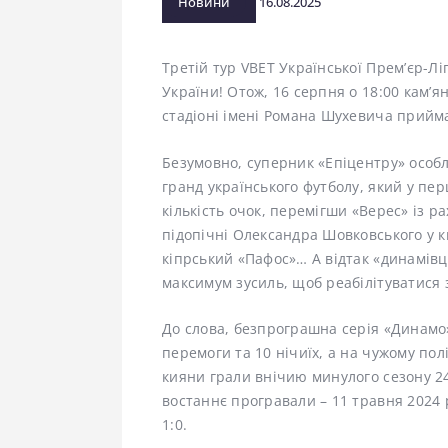
Новини
16.08.2025
Третій тур VBET Української Прем’єр-Л
України! Отож, 16 серпня о 18:00 кам’я
стадіоні імені Романа Шухевича прийм
Безумовно, суперник «Епіцентру» особ
гранд українського футболу, який у пе
кількість очок, перемігши «Верес» із ра
підопічні Олександра Шовковського у к
кіпрський «Пафос»… А відтак «динамівц
максимум зусиль, щоб реабілітуватися 
До слова, безпрограшна серія «Динамо»
перемоги та 10 нічиїх, а на чужому полі
кияни грали внічию минулого сезону 24 
востаннє програвали – 11 травня 2024 р
1:0.