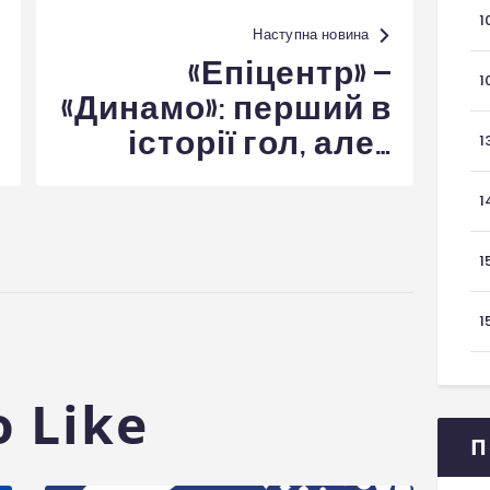
1
Наступна новина
«Епіцентр» –
1
«Динамо»: перший в
історії гол, але…
1
1
1
1
 Like
П