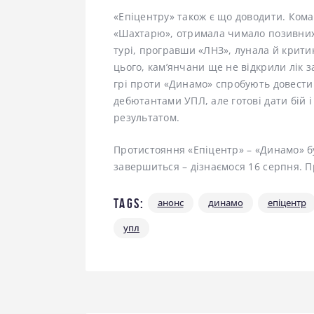
«Епіцентру» також є що доводити. Кома
«Шахтарю», отримала чимало позивних в
турі, програвши «ЛНЗ», лунала й крити
цього, кам’янчани ще не відкрили лік 
грі проти «Динамо» спробують довести 
дебютантами УПЛ, але готові дати бій і 
результатом.
Протистояння «Епіцентр» – «Динамо» буд
завершиться – дізнаємося 16 серпня. П
Tags:
анонс
динамо
епіцентр
упл