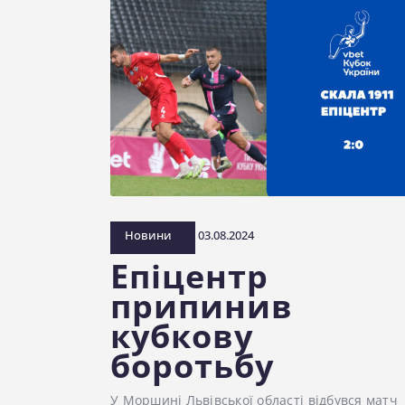
Новини
03.08.2024
Епіцентр
припинив
кубкову
боротьбу
У Моршині Львівської області відбувся матч