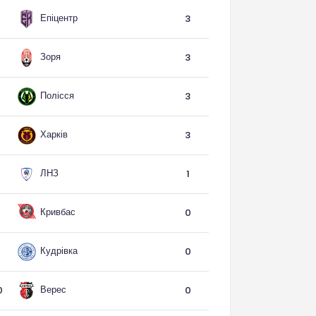
Епіцентр
3
Зоря
3
Полісся
3
Харків
3
ЛНЗ
1
Кривбас
0
Кудрівка
0
Верес
0
0