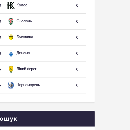
Колос
0
0
Оболонь
0
0
Буковина
3
0
Динамо
4
0
Лівий берег
5
0
Чорноморець
5
0
ошук