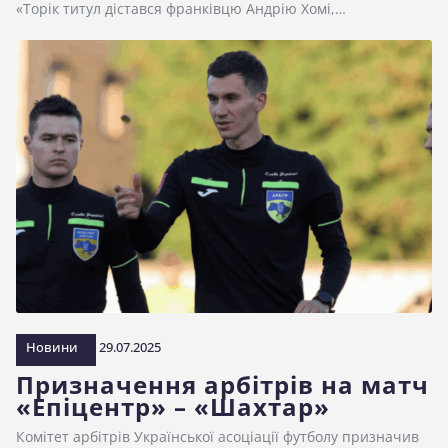
«Торік титул дістався франківцю Андрію Хомі,…
Новини
29.07.2025
Призначення арбітрів на матч
«Епіцентр» – «Шахтар»
Комітет арбітрів Української асоціації футболу призначив