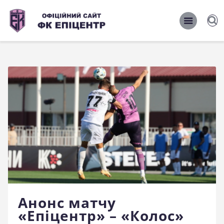
ОФІЦІЙНИЙ САЙТ ФК ЕПІЦЕНТР
ОФІЦІЙНИЙ САЙТ ФК ЕПІЦЕНТР
Головна
Новини
Команда
Матчі 2026/2027
Фото
Історія
Клуб
Анонс матчу
Фан-шоп
«Епіцентр» – «Колос»
Правила поведінки на