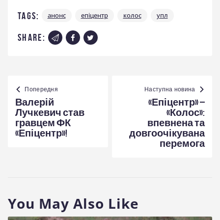
Tags:
анонс
епіцентр
колос
упл
share:
Навігація
записів
Попередня
Наступна новина
Валерій
«Епіцентр» –
Лучкевич став
«Колос»:
гравцем ФК
впевнена та
«Епіцентр»!
довгоочікувана
перемога
You May Also Like