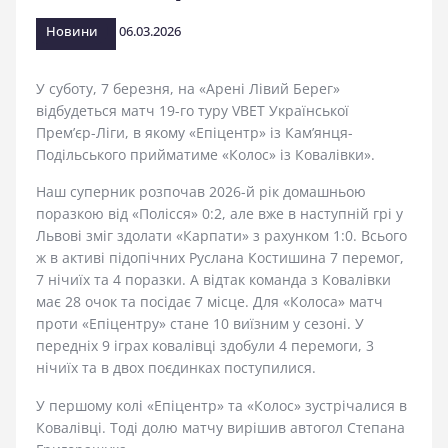
стадіоні
Новини
06.03.2026
У суботу, 7 березня, на «Арені Лівий Берег»
відбудеться матч 19-го туру VBET Української
Прем’єр-Ліги, в якому «Епіцентр» із Кам’янця-
Подільського прийматиме «Колос» із Ковалівки».
Наш суперник розпочав 2026-й рік домашньою
поразкою від «Полісся» 0:2, але вже в наступній грі у
Львові зміг здолати «Карпати» з рахунком 1:0. Всього
ж в активі підопічних Руслана Костишина 7 перемог,
7 нічиїх та 4 поразки. А відтак команда з Ковалівки
має 28 очок та посідає 7 місце. Для «Колоса» матч
проти «Епіцентру» стане 10 виїзним у сезоні. У
передніх 9 іграх ковалівці здобули 4 перемоги, 3
нічиїх та в двох поєдинках поступилися.
У першому колі «Епіцентр» та «Колос» зустрічалися в
Ковалівці. Тоді долю матчу вирішив автогол Степана