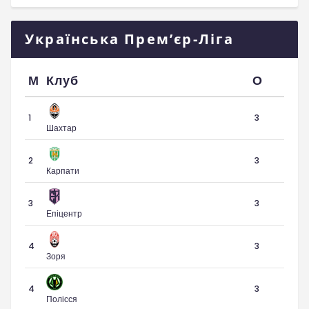
Українська Прем’єр-Ліга
М
Клуб
О
1
3
Шахтар
2
3
Карпати
3
3
Епіцентр
4
3
Зоря
4
3
Полісся