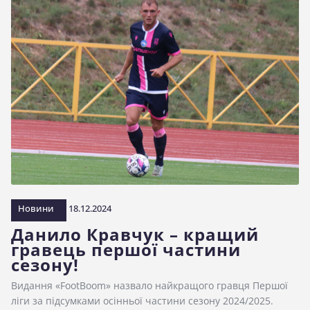
Новини
18.12.2024
Данило Кравчук – кращий
гравець першої частини
сезону!
Видання «FootBoom» назвало найкращого гравця Першої
ліги за підсумками осінньої частини сезону 2024/2025.