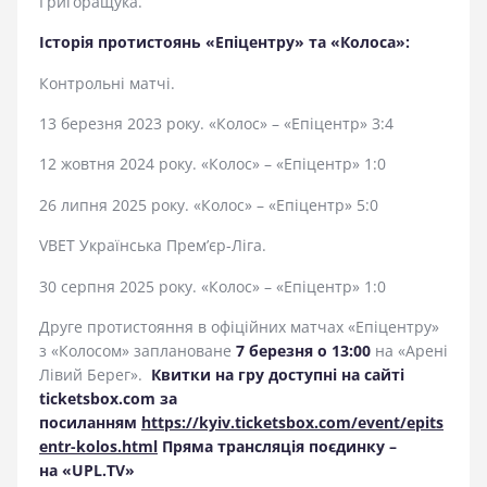
Григоращука.
Історія протистоянь «Епіцентру» та «Колоса»:
Контрольні матчі.
13 березня 2023 року. «Колос» – «Епіцентр» 3:4
12 жовтня 2024 року. «Колос» – «Епіцентр» 1:0
26 липня 2025 року. «Колос» – «Епіцентр» 5:0
VBET Українська Прем’єр-Ліга.
30 серпня 2025 року. «Колос» – «Епіцентр» 1:0
Друге протистояння в офіційних матчах «Епіцентру»
з «Колосом» заплановане
7 березня о 13:00
на «Арені
Лівий Берег».
Квитки на гру доступні на сайті
ticketsbox.com за
посиланням
https://kyiv.ticketsbox.com/event/epits
entr-kolos.html
Пряма трансляція поєдинку –
на «UPL.TV»