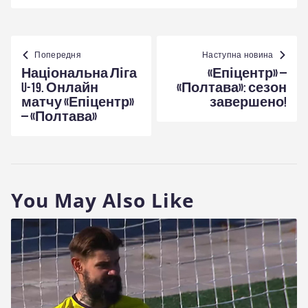
Навігація
записів
Попередня
Наступна новина
Національна Ліга
«Епіцентр» –
U-19. Онлайн
«Полтава»: сезон
матчу «Епіцентр»
завершено!
– «Полтава»
You May Also Like