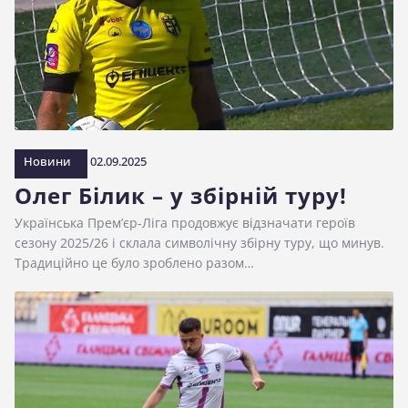
Новини
02.09.2025
Олег Білик – у збірній туру!
Українська Прем’єр-Ліга продовжує відзначати героїв
сезону 2025/26 і склала символічну збірну туру, що минув.
Традиційно це було зроблено разом…