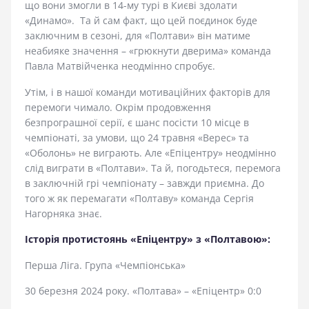
що вони змогли в 14-му турі в Києві здолати
«Динамо». Та й сам факт, що цей поєдинок буде
заключним в сезоні, для «Полтави» він матиме
неабияке значення – «грюкнути дверима» команда
Павла Матвійченка неодмінно спробує.
Утім, і в нашої команди мотиваційних факторів для
перемоги чимало. Окрім продовження
безпрограшної серії, є шанс посісти 10 місце в
чемпіонаті, за умови, що 24 травня «Верес» та
«Оболонь» не виграють. Але «Епіцентру» неодмінно
слід виграти в «Полтави». Та й, погодьтеся, перемога
в заключній грі чемпіонату – завжди приємна. До
того ж як перемагати «Полтаву» команда Сергія
Нагорняка знає.
Історія протистоянь «Епіцентру» з «Полтавою»:
Перша Ліга. Група «Чемпіонська»
30 березня 2024 року. «Полтава» – «Епіцентр» 0:0