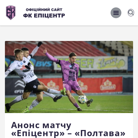
ОФІЦІЙНИЙ САЙТ ФК ЕПІЦЕНТР
ОФІЦІЙНИЙ САЙТ ФК ЕПІЦЕНТР
Головна
Новини
Команда
Матчі 2026/2027
Фото
Історія
Клуб
Анонс матчу
Фан-шоп
«Епіцентр» – «Полтава»
Правила поведінки на