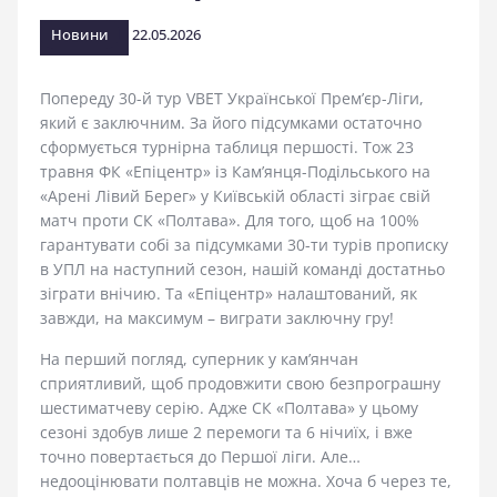
стадіоні
Новини
22.05.2026
Попереду 30-й тур VBET Української Прем’єр-Ліги,
який є заключним. За його підсумками остаточно
сформується турнірна таблиця першості. Тож 23
травня ФК «Епіцентр» із Кам’янця-Подільського на
«Арені Лівий Берег» у Київській області зіграє свій
матч проти СК «Полтава». Для того, щоб на 100%
гарантувати собі за підсумками 30-ти турів прописку
в УПЛ на наступний сезон, нашій команді достатньо
зіграти внічию. Та «Епіцентр» налаштований, як
завжди, на максимум – виграти заключну гру!
На перший погляд, суперник у кам’янчан
сприятливий, щоб продовжити свою безпрограшну
шестиматчеву серію. Адже СК «Полтава» у цьому
сезоні здобув лише 2 перемоги та 6 нічиїх, і вже
точно повертається до Першої ліги. Але…
недооцінювати полтавців не можна. Хоча б через те,