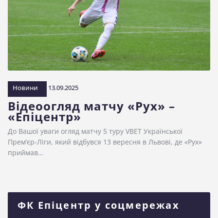
Новини
13.09.2025
Відеоогляд матчу «Рух» –
«Епіцентр»
До Вашої уваги огляд матчу 5 туру VBET Української
Прем’єр-Ліги, який відбувся 13 вересня в Львові, де «Рух»
приймав…
ФК Епіцентр у соцмережах