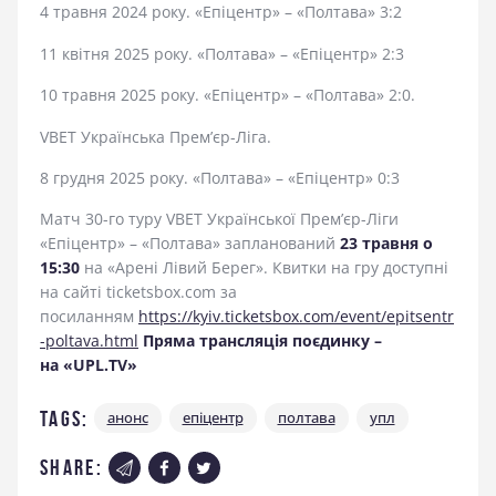
4 травня 2024 року. «Епіцентр» – «Полтава» 3:2
11 квітня 2025 року. «Полтава» – «Епіцентр» 2:3
10 травня 2025 року. «Епіцентр» – «Полтава» 2:0.
VBET Українська Прем’єр-Ліга.
8 грудня 2025 року. «Полтава» – «Епіцентр» 0:3
Матч 30-го туру VBET Української Прем’єр-Ліги
«Епіцентр» – «Полтава» запланований
23 травня о
15:30
на «Арені Лівий Берег». Квитки на гру доступні
на сайті ticketsbox.com за
посиланням
https://kyiv.ticketsbox.com/event/epitsentr
-poltava.html
Пряма трансляція поєдинку –
на «UPL.TV»
Tags:
анонс
епіцентр
полтава
упл
share: