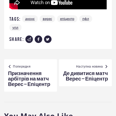
Tags:
анонс
верес
епіцентр
пфл
упл
share:
Навігація
записів
Попередня
Наступна новина
Призначення
Де дивитися матч
арбітрів на матч
Верес – Епіцентр
Верес – Епіцентр
You May Also Like