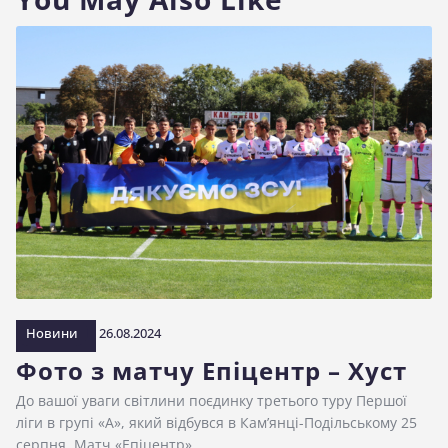
Новини
26.08.2024
Фото з матчу Епіцентр – Хуст
До вашої уваги світлини поєдинку третього туру Першої
ліги в групі «А», який відбувся в Кам’янці-Подільському 25
серпня. Матч «Епіцентр»…