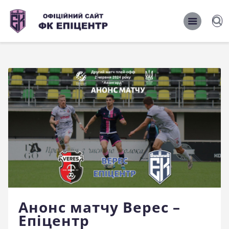
ОФІЦІЙНИЙ САЙТ ФК ЕПІЦЕНТР
ОФІЦІЙНИЙ САЙТ ФК ЕПІЦЕНТР
Головна
Новини
Команда
Матчі 2026/2027
Фото
Історія
Клуб
Анонс матчу Верес –
Фан-шоп
Епіцентр
Правила поведінки на