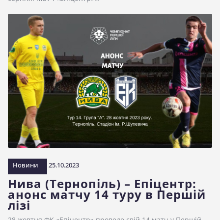
Новини
25.10.2023
Нива (Тернопіль) – Епіцентр:
анонс матчу 14 туру в Першій
лізі
28 жовтня ФК «Епіцентр» проведе свій 14 матч у Першій