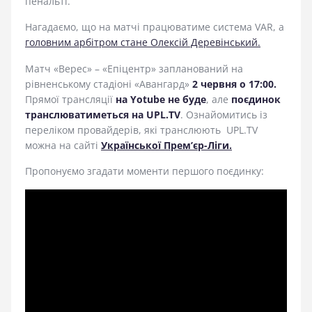
пенальті.
Нагадаємо, що на матчі працюватиме система VAR, а
головним арбітром стане Олексій Деревінський.
Матч «Верес» – «Епіцентр» запланований на
рівненському стадіоні «Авангард»
2 червня о 17:00.
Прямої трансляції
на Yotube не буде
, але
поєдинок
транслюватиметься на UPL.TV
. Ознайомитись із
переліком провайдерів, які транcлюють UPL.TV
можна на сайті
Української Прем’єр-Ліги.
Пропонуємо згадати моменти першого поєдинку: