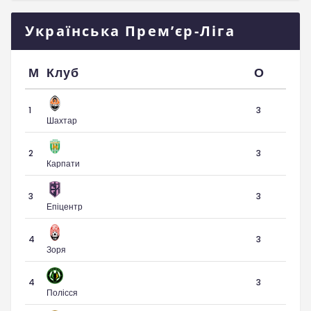
Українська Прем’єр-Ліга
М
Клуб
О
1
3
Шахтар
2
3
Карпати
3
3
Епіцентр
4
3
Зоря
4
3
Полісся