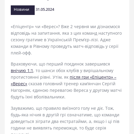
стадіоні
Новини
31.05.2024
«Епіцентр» чи «Верес»? Вже 2 червня ми дізнаємося
відповідь на запитання, яка з цих команд наступного
сезону гратиме в Українській Прем’єр-лізі. Адже
команди в Рівному проведуть матч-відповідь у серії
плей-офф.
Враховуючи, що перший поєдинок завершився
внічию 1:1
, то шанси обох клубів у вирішальному
протистоянні рівні. Утім, як
після гри «Епіцентр» –
«Верес»
сказав головний тренер кам’янчан Сергій
Нагорняк, єдиною перевагою Вереса у другому матчі
будуть їхні вболівальники.
Зауважимо, що правило виїзного голу не діє. Тож,
будь-яка нічия в другій грі означатиме, що команди
доведеться зіграти два екстратайми, а, якщо і ці пів
години не виявлять переможця, то буде серія