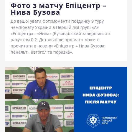
Фото з матчу Епіцентр –
Нива Бузова
До вашої уваги фотомоменти поєдинку 9 туру
чемпіонату України в Першій лізі групі «А»
«Епіцентр» - «Нива» (Бузова), який завершився з
рахунком 0:2. Детальніше про матч можете
прочитати в новини «Епіцентр – Нива Бузова:
пенальті, автогол та поразка».