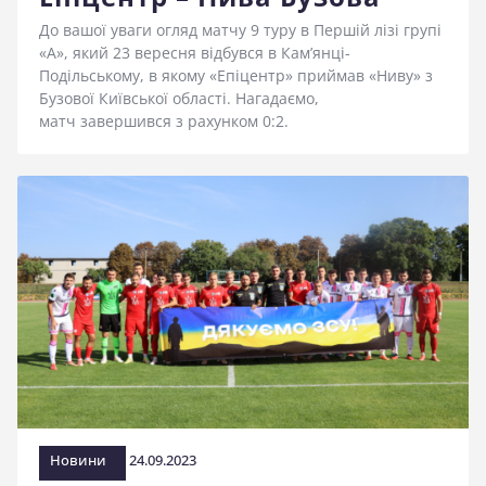
До вашої уваги огляд матчу 9 туру в Першій лізі групі
«А», який 23 вересня відбувся в Кам’янці-
Подільському, в якому «Епіцентр» приймав «Ниву» з
Бузової Київської області. Нагадаємо,
матч завершився з рахунком 0:2.
Новини
24.09.2023