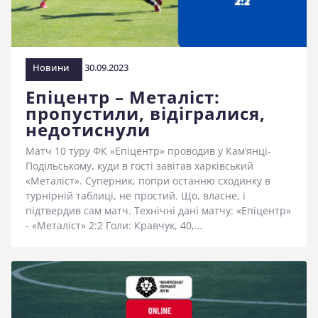
стадіоні
Новини
30.09.2023
Епіцентр – Металіст:
пропустили, відігралися,
недотиснули
Матч 10 туру ФК «Епіцентр» проводив у Кам’янці-
Подільському, куди в гості завітав харківський
«Металіст». Суперник, попри останню сходинку в
турнірній таблиці, не простий. Що, власне, і
підтвердив сам матч. Технічні дані матчу: «Епіцентр»
- «Металіст» 2:2 Голи: Кравчук, 40,…