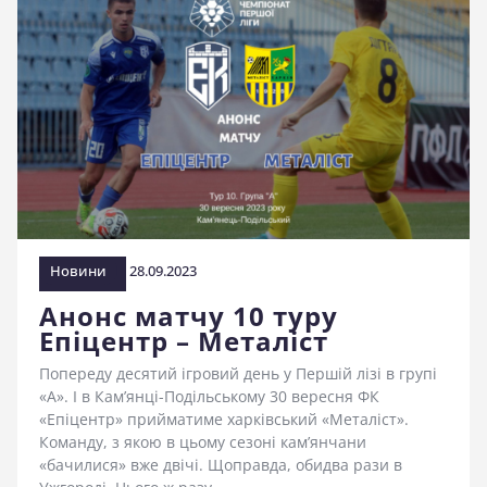
Новини
28.09.2023
Анонс матчу 10 туру
Епіцентр – Металіст
Попереду десятий ігровий день у Першій лізі в групі
«А». І в Кам’янці-Подільському 30 вересня ФК
«Епіцентр» прийматиме харківський «Металіст».
Команду, з якою в цьому сезоні кам’янчани
«бачилися» вже двічі. Щоправда, обидва рази в