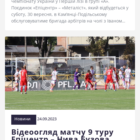
чемпіонату України у Першій лізі в групі «А».
Поєдинок «Епіцентр» – «Металіст», який відбудеться у
суботу, 30 вересня, в Кам’янці-Подільському
обслуговуватиме бригада арбітрів на чолі з Іваном…
Новини
24.09.2023
Відеоогляд матчу 9 туру
Епіцентр – Нива Бузова