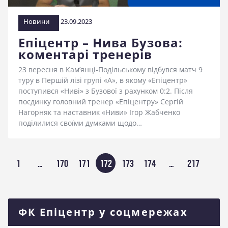
Новини
23.09.2023
Епіцентр – Нива Бузова:
коментарі тренерів
23 вересня в Кам’янці-Подільському відбувся матч 9
туру в Першій лізі групі «А», в якому «Епіцентр»
поступився «Ниві» з Бузової з рахунком 0:2. Після
поєдинку головний тренер «Епіцентру» Сергій
Нагорняк та наставник «Ниви» Ігор Жабченко
поділилися своїми думками щодо…
Пагінація
СТОРІНКА
1
…
СТОРІНКА
170
СТОРІНКА
171
СТОРІНКА
172
СТОРІНКА
173
СТОРІНКА
174
…
СТОРІН
217
записів
ФК Епіцентр у соцмережах