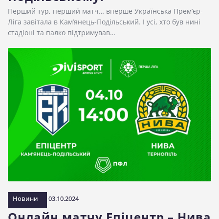
Перший тур, перший матч… вперше Українська Прем’єр-
Ліга завітала в Кам’янець-Подільський. І усі, хто був нині
стадіоні та палко підтримував…
Новини
03.10.2024
Онлайн матчу Епіцентр – Нива