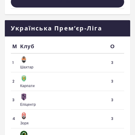
Усі Матчі
Українська Прем’єр-Ліга
М
Клуб
О
1
3
Шахтар
2
3
Карпати
3
3
Епіцентр
4
3
Зоря