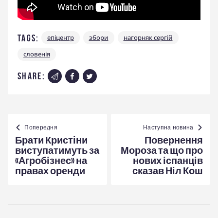
Tags:
епіцентр
збори
нагорняк сергій
словенія
share:
Навігація
записів
Попередня
Наступна новина
Брати Кристіни
Повернення
виступатимуть за
Мороза та що про
«Агробізнес» на
нових іспанців
правах оренди
сказав Ніл Кош