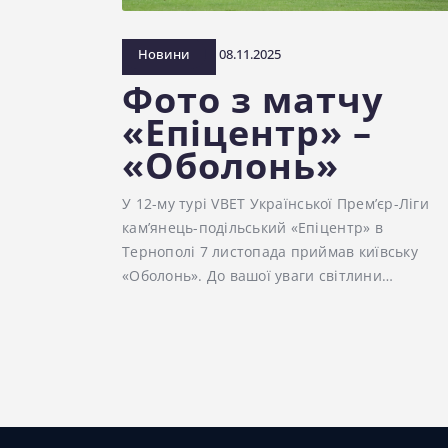
Новини
08.11.2025
Фото з матчу
«Епіцентр» –
«Оболонь»
У 12-му турі VBET Української Прем’єр-Ліги
кам’янець-подільський «Епіцентр» в
Тернополі 7 листопада приймав київську
«Оболонь». До вашої уваги світлини…