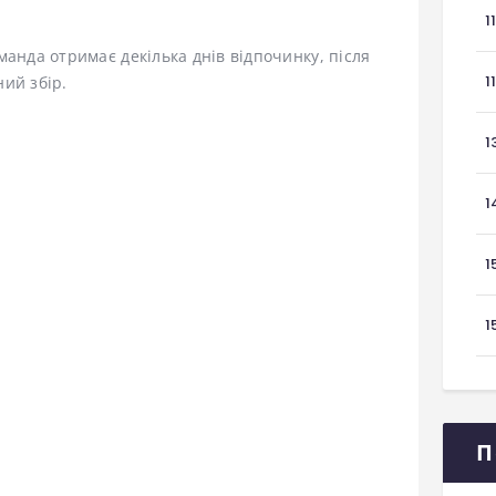
1
манда отримає декілька днів відпочинку, після
1
ий збір.
1
1
1
1
П