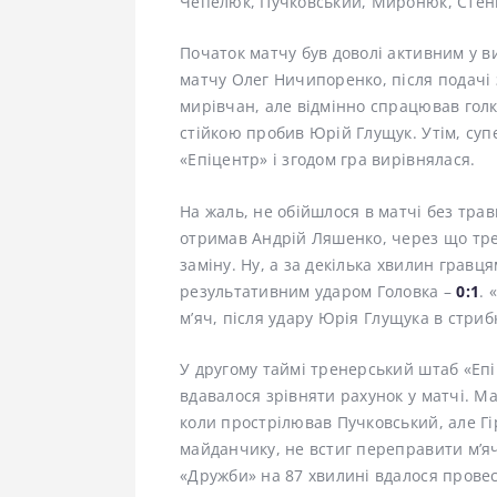
Чепелюк, Пучковський, Миронюк, Стень
Початок матчу був доволі активним у в
матчу Олег Ничипоренко, після подачі 
мирівчан, але відмінно спрацював голк
стійкою пробив Юрій Глущук. Утім, су
«Епіцентр» і згодом гра вирівнялася.
На жаль, не обійшлося в матчі без тра
отримав Андрій Ляшенко, через що тр
заміну. Ну, а за декілька хвилин грав
результативним ударом Головка –
0:1
. 
м’яч, після удару Юрія Глущука в стриб
У другому таймі тренерський штаб «Епі
вдавалося зрівняти рахунок у матчі. М
коли прострілював Пучковський, але Гі
майданчику, не встиг переправити м’яч 
«Дружби» на 87 хвилині вдалося прове