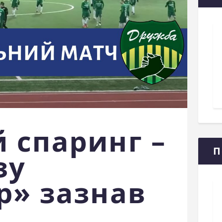
 спаринг –
П
зу
р» зазнав