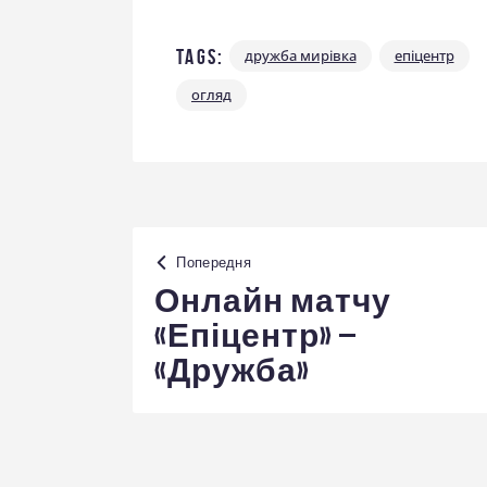
Tags:
дружба мирівка
епіцентр
огляд
Навігація
Попередня
записів
Онлайн матчу
«Епіцентр» –
«Дружба»