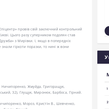
«Епіцентр» провів свій заключний контрольний
Києві. Цього разу суперником подолян став
Дружба» з Мирівки. І, якщо в попередніх
 знали гіркоти поразки, то нині ж вони
У
 Ничипоренко, Жмуйда, Григоращук,
1
ський, 32), Глущук, Миронюк, Барбоса, Гірний.
2
ичипоренко, Мороз, Кристін В., Шевченко,