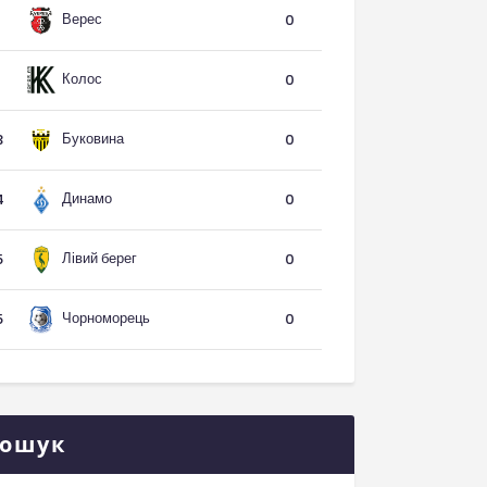
Верес
1
0
Колос
1
0
Буковина
3
0
Динамо
4
0
Лівий берег
5
0
Чорноморець
5
0
ошук