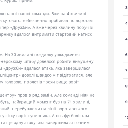
, Буряк, Гірний.
3
иконанні нашої команди. Вже на 4 хвилині
з кутового, небезпечно пробивав по воротам
4
іпер «Дружби». А вже через хвилину поруч зі
пернику вдалося витримати стартовий натиск
4
вм. На 30 хвилині поєдинку ушкодження
6
енерському штабу довелося робити вимушену
цям «Дружби» вдалася атака, яка завершилася
7
«Епіцентр» доволі швидко міг відігратися, але
ку головою, пролетів трохи вище воріт.
8
центру» провів ряд замін. Але команді ніяк не
абуть, найкращий момент був на 71 хвилині,
9
рний, перебуваючи на лінії воротарського
у сітку воріт суперника. А ось футболістам
1
сти ще одну атаку, яка завершилася точним