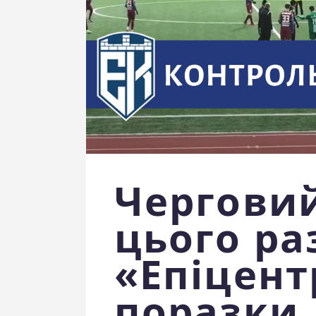
Черговий
цього ра
«Епіцент
поразки