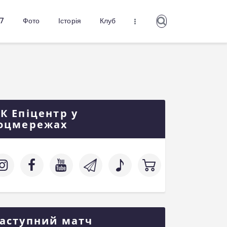
27
Фото
Історія
Клуб
К Епіцентр у
оцмережах
аступний матч