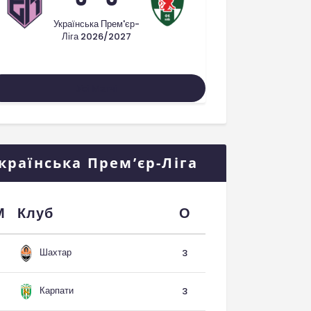
Українська Прем'єр-
Ліга 2026/2027
Усі Матчі
країнська Прем’єр-Ліга
М
Клуб
О
Шахтар
3
Карпати
3