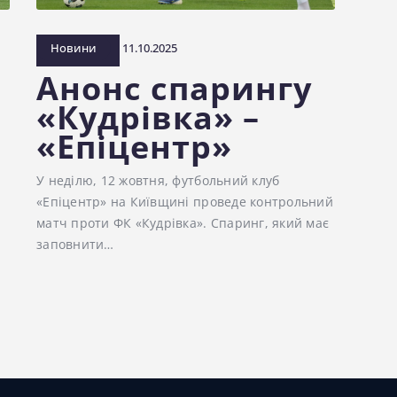
Новини
11.10.2025
Анонс спарингу
«Кудрівка» –
«Епіцентр»
У неділю, 12 жовтня, футбольний клуб
«Епіцентр» на Київщині проведе контрольний
матч проти ФК «Кудрівка». Спаринг, який має
заповнити…