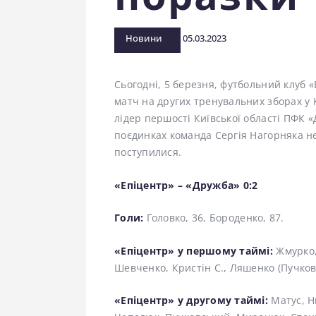
Новини
05.03.2023
Сьогодні, 5 березня, футбольний клуб 
матч на других тренувальних зборах у 
лідер першості Київської області ПФК «
поєдинках команда Сергія Нагорняка не
поступилися.
«Епіцентр» – «Дружба» 0:2
Голи:
Головко, 36, Бороденко, 87.
«Епіцентр» у першому таймі:
Жмурко,
Шевченко, Кристін С., Ляшенко (Пучков
«Епіцентр» у другому таймі:
Матус, Н