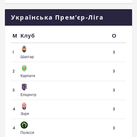
Українська Прем’єр-Ліга
М
Клуб
О
1
3
Шахтар
2
3
Карпати
3
3
Епіцентр
4
3
Зоря
4
3
Полісся