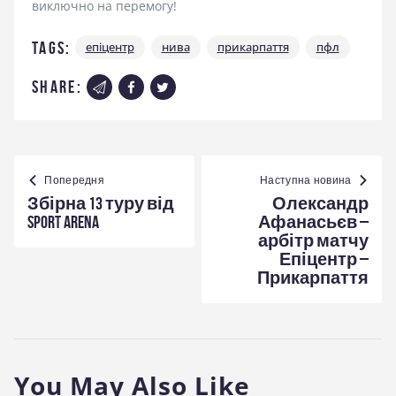
виключно на перемогу!
Tags:
епіцентр
нива
прикарпаття
пфл
share:
Навігація
записів
Попередня
Наступна новина
Збірна 13 туру від
Олександр
Sport Arena
Афанасьєв –
арбітр матчу
Епіцентр –
Прикарпаття
You May Also Like