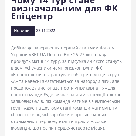
Чому 14 тур стане
визначальним для ФК
стадіоні
Епіцентр
Новини
22.11.2022
Добігає до завершення перший етап чемпіонату
України VBET UA Перша. Вже 26-27 листопада
пройдуть матчі 14 туру, за підсумками якого стануть
відомі усі учасники чемпіонської групи. ФК
«Епіцентр» хоч і гарантував собі третє місце в групі
«А» та навесні змагатиметься за нагороди ліги, але
поєдинок 27 листопада проти «Прикарпаття» для
нашої команди буде визначальним з позиції кількості
залікових балів, які команда матиме в чемпіонській
групі. Адже на другому етапі команди матимуть ту
кількість очок, які заробили в протистояннях
отриманих у першому етапі в іграх між собою
(команди, що посіли перше-четверте місця).