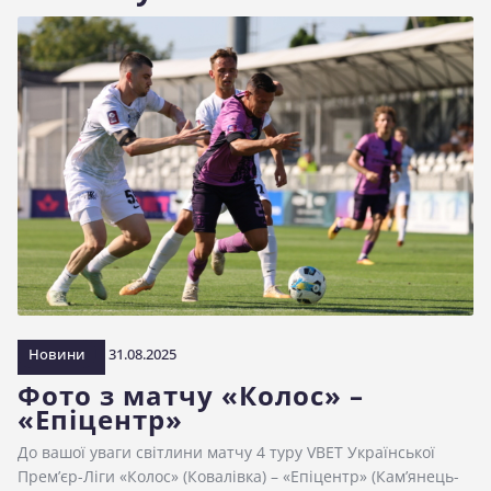
Новини
31.08.2025
Фото з матчу «Колос» –
«Епіцентр»
До вашої уваги світлини матчу 4 туру VBET Української
Прем’єр-Ліги «Колос» (Ковалівка) – «Епіцентр» (Кам’янець-