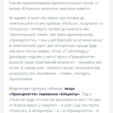
Тож ми проаналізували варіанти кількості балів, із
якими «Епіцентр» розпочне змагання навесні.
Як відомо, в групі «А» перші три путівки до
чемпіонського етапу здобули «Полісся», «Карпати» та
«Епіцентр». Четверта путівка дістанеться або
тернопільській «Ниві», або івано-франківському
«Прикарпаттю». І ось у цій боротьбі за останнє місце
в чемпіонській групі, для «Епіцентра» краще буде,
аби його посіла «Нива». Отож, 27 листопада у
Дунаївцях подолян у матчі проти «Прикарпаття»
влаштує лише позитивний результат – перемога або
нічия. В такому разі, четверте місце, незалежно від
результату гри «Буковина» – «Нива», посядуть
тернополяни.
Моделюємо турнірну таблицю,
якщо
«Прикарпаття» переможе «Епіцентр»
. Тоді у
«Полісся» буде 15 очок (не враховуючи матч 14 туру
із «Карпатами»), у «Карпат» – 6 (але є ще гра проти
«Полісся»), в «Епіцентра» – 6, і в «Прикарпаття» – 6.