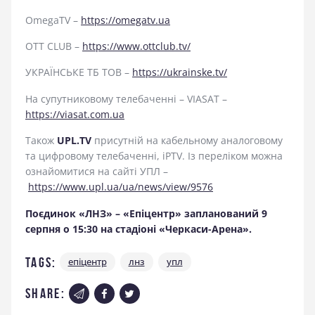
OmegaTV –
https://omegatv.ua
OTT CLUB –
https://www.ottclub.tv/
УКРАЇНСЬКЕ ТБ ТОВ –
https://ukrainske.tv/
На супутниковому телебаченні – VIASAT –
https://viasat.com.ua
Також
UPL.TV
присутній на кабельному аналоговому
та цифровому телебаченні, iPTV. Із переліком можна
ознайомитися на сайті УПЛ –
https://www.upl.ua/ua/news/view/9576
Поєдинок «ЛНЗ» – «Епіцентр» запланований 9
серпня о 15:30 на стадіоні «Черкаси-Арена».
Tags:
епіцентр
лнз
упл
share: