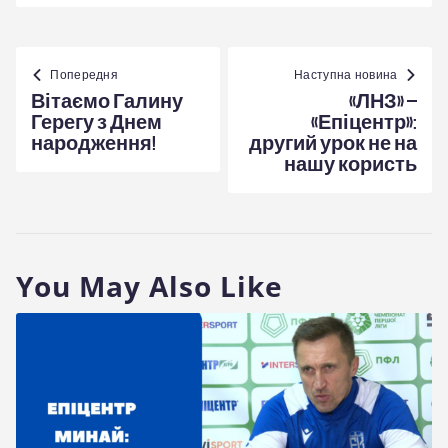
Навігація
записів
Попередня
Наступна новина
Вітаємо Галину
«ЛНЗ» –
Герегу з Днем
«Епіцентр»:
народження!
другий урок не на
нашу користь
You May Also Like