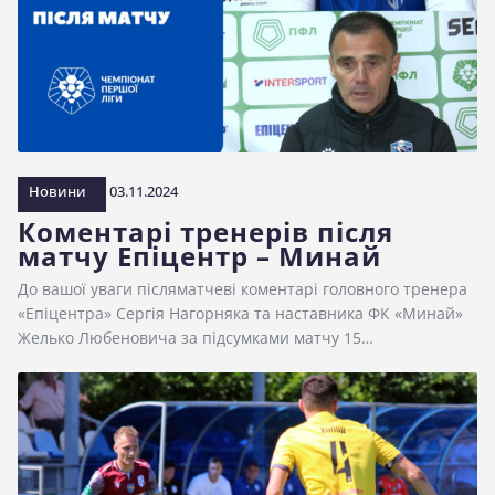
Новини
03.11.2024
Коментарі тренерів після
матчу Епіцентр – Минай
До вашої уваги післяматчеві коментарі головного тренера
«Епіцентра» Сергія Нагорняка та наставника ФК «Минай»
Желько Любеновича за підсумками матчу 15…