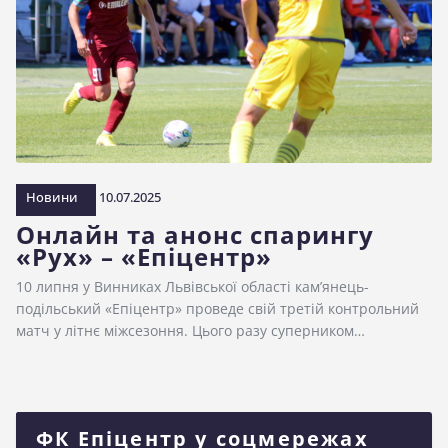
Новини
10.07.2025
Онлайн та анонс спарингу
«Рух» – «Епіцентр»
10 липня у Винниках Львівської області кам’янець-
подільський «Епіцентр» проведе свій третій контрольний
матч у літнє міжсезоння. Цього разу суперником…
ФК Епіцентр у соцмережах