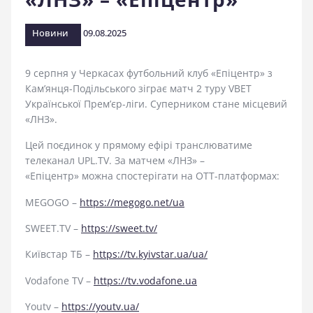
стадіоні
Новини
09.08.2025
9 серпня у Черкасах футбольний клуб «Епіцентр» з
Кам’янця-Подільського зіграє матч 2 туру VBET
Української Прем’єр-ліги. Суперником стане місцевий
«ЛНЗ».
Цей поєдинок у прямому ефірі транслюватиме
телеканал UPL.TV. За матчем «ЛНЗ» –
«Епіцентр» можна спостерігати на OTT-платформах:
MEGOGO –
https://megogo.net/ua
SWEET.TV –
https://sweet.tv/
Київстар ТБ –
https://tv.kyivstar.ua/ua/
Vodafone TV –
https://tv.vodafone.ua
Youtv –
https://youtv.ua/