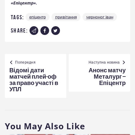
«Епіцентр».
Tags:
епіцентр
привітання
черноног іван
share:
Навігація
записів
Попередня
Наступна новина
Відомі дати
Анонс матчу
матчей плей-оф
Металург –
за право участі в
Епіцентр
УПЛ
You May Also Like