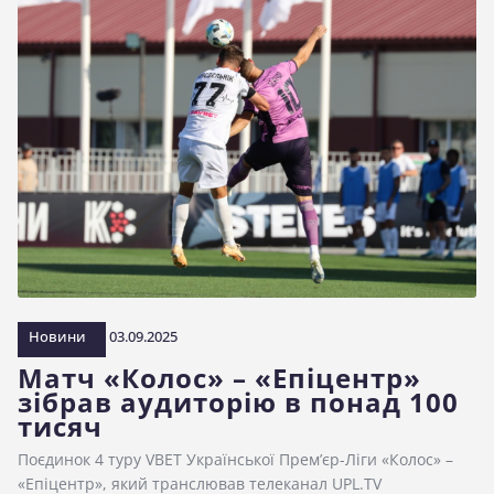
Новини
03.09.2025
Матч «Колос» – «Епіцентр»
зібрав аудиторію в понад 100
тисяч
Поєдинок 4 туру VBET Української Прем’єр-Ліги «Колос» –
«Епіцентр», який транслював телеканал UPL.TV