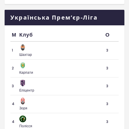
Українська Прем’єр-Ліга
М
Клуб
О
1
3
Шахтар
2
3
Карпати
3
3
Епіцентр
4
3
Зоря
4
3
Полісся