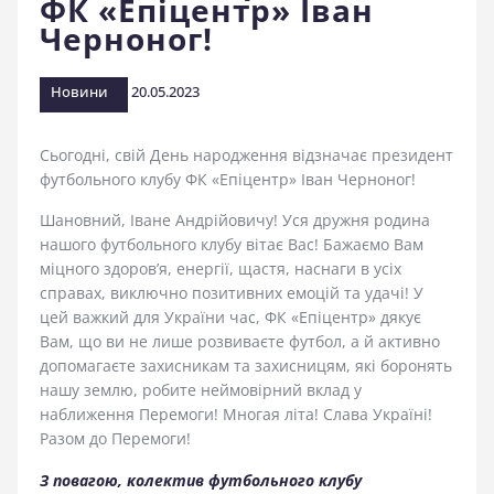
ФК «Епіцентр» Іван
стадіоні
Черноног!
Новини
20.05.2023
Сьогодні, свій День народження відзначає президент
футбольного клубу ФК «Епіцентр» Іван Черноног!
Шановний, Іване Андрійовичу! Уся дружня родина
нашого футбольного клубу вітає Вас! Бажаємо Вам
міцного здоров’я, енергії, щастя, наснаги в усіх
справах, виключно позитивних емоцій та удачі! У
цей важкий для України час, ФК «Епіцентр» дякує
Вам, що ви не лише розвиваєте футбол, а й активно
допомагаєте захисникам та захисницям, які боронять
нашу землю, робите неймовірний вклад у
наближення Перемоги! Многая літа! Слава Україні!
Разом до Перемоги!
З повагою, колектив футбольного клубу