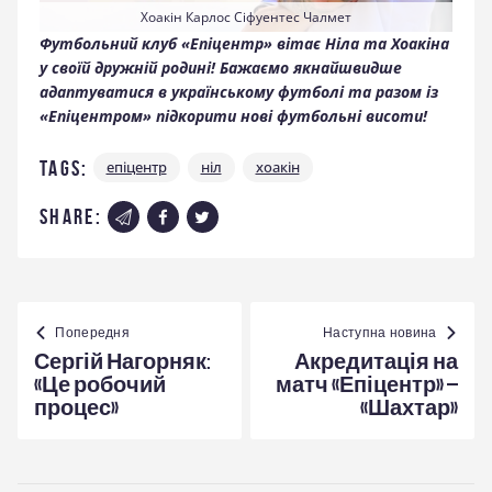
Хоакін Карлос Сіфуентес Чалмет
Футбольний клуб «Епіцентр» вітає Ніла та Хоакіна
у своїй дружній родині! Бажаємо якнайшвидше
адаптуватися в українському футболі та разом із
«Епіцентром» підкорити нові футбольні висоти!
Tags:
епіцентр
ніл
хоакін
share:
Навігація
записів
Попередня
Наступна новина
Сергій Нагорняк:
Акредитація на
«Це робочий
матч «Епіцентр» –
процес»
«Шахтар»