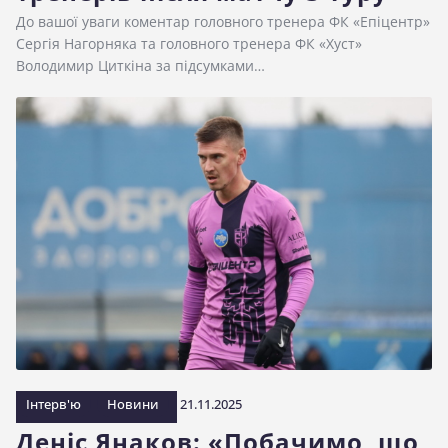
До вашої уваги коментар головного тренера ФК «Епіцентр»
Сергія Нагорняка та головного тренера ФК «Хуст»
Володимир Циткіна за підсумками…
Інтерв'ю
Новини
21.11.2025
Деніс Янаков: «Побачимо, що