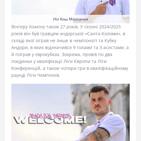
Ніл Кош Монтанья
Вінгеру Хоакіну також 27 років. У сезоні 2024/2025
років він був гравцем андорської «Санта-Коломи», в
складі якої зіграв не лише в чемпіонаті та Кубку
Андори, в яких відзначився 9 голами та 3 асистами, а
й пограв у єврокубках. Зокрема, провів по два
поєдинки у кваліфікації Ліги Європи та Ліги
Конференцій, а також чотири гри в кваліфікаційному
раунді Ліги Чемпіонів.