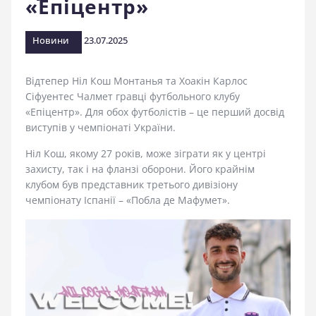
«Епіцентр»
стадіоні
Новини
23.07.2025
Відтепер Ніл Кош Монтанья та Хоакін Карлос
Сіфуентес Чалмет гравці футбольного клубу
«Епіцентр». Для обох футболістів – це перший досвід
виступів у чемпіонаті України.
Ніл Кош, якому 27 років, може зіграти як у центрі
захисту, так і на фланзі оборони. Його крайнім
клубом був представник третього дивізіону
чемпіонату Іспанії – «Побла де Мафумет».