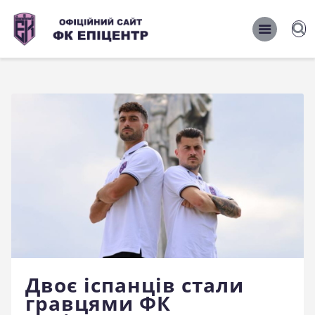
ОФІЦІЙНИЙ САЙТ ФК ЕПІЦЕНТР
ОФІЦІЙНИЙ САЙТ ФК ЕПІЦЕНТР
Головна
Новини
Команда
Матчі 2026/2027
Фото
Історія
Клуб
Двоє іспанців стали
Фан-шоп
гравцями ФК
Правила поведінки на