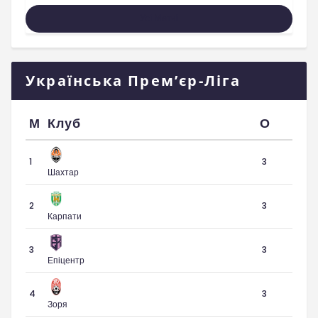
Усі Матчі
Українська Прем’єр-Ліга
М
Клуб
О
1
3
Шахтар
2
3
Карпати
3
3
Епіцентр
4
3
Зоря