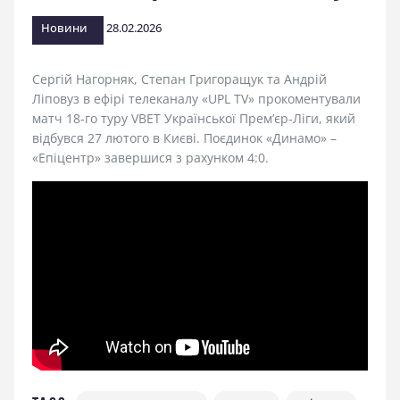
стадіоні
Новини
28.02.2026
Сергій Нагорняк, Степан Григоращук та Андрій
Ліповуз в ефірі телеканалу «UPL TV» прокоментували
матч 18-го туру VBET Української Прем’єр-Ліги, який
відбувся 27 лютого в Києві. Поєдинок «Динамо» –
«Епіцентр» завершися з рахунком 4:0.