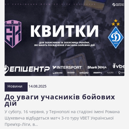
Новини
14.08.2025
До уваги учасників бойових
дій
У суботу, 16 червня, у Тернополі на стадіоні імені Романа
Шухевича відбудеться матч 3-го туру VBET Української
Прем’єр-Ліги, в…