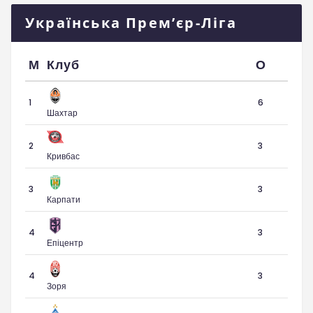
Українська Прем’єр-Ліга
М
Клуб
О
1
6
Шахтар
2
3
Кривбас
3
3
Карпати
4
3
Епіцентр
4
3
Зоря