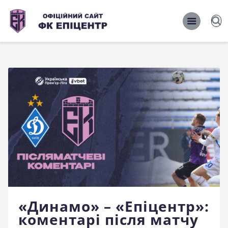
ОФІЦІЙНИЙ САЙТ ФК ЕПІЦЕНТР
ОФІЦІЙНИЙ САЙТ ФК ЕПІЦЕНТР
Головна
Новини
Команда
Матчі 2026/2027
Фото
Історія
Клуб
«Динамо» – «Епіцентр»:
Фан-шоп
коментарі після матчу
Правила поведінки на