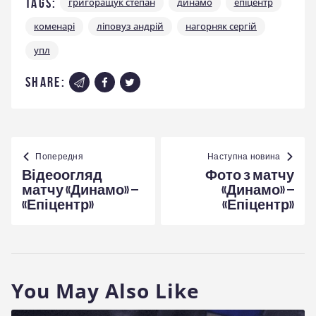
Tags:
григоращук степан
динамо
епіцентр
коменарі
ліповуз андрій
нагорняк сергій
упл
share:
Навігація
записів
Попередня
Наступна новина
Відеоогляд
Фото з матчу
матчу «Динамо» –
«Динамо» –
«Епіцентр»
«Епіцентр»
You May Also Like