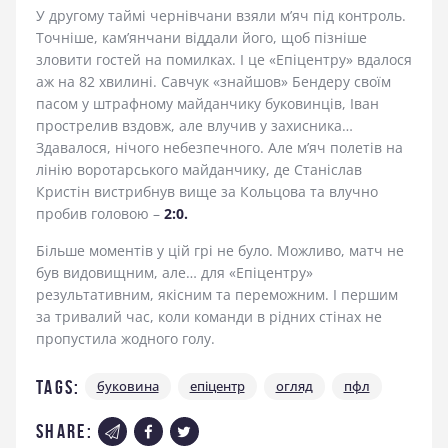
У другому таймі чернівчани взяли м’яч під контроль.
Точніше, кам’янчани віддали його, щоб пізніше
зловити гостей на помилках. І це «Епіцентру» вдалося
аж на 82 хвилині. Савчук «знайшов» Бендеру своїм
пасом у штрафному майданчику буковинців, Іван
прострелив вздовж, але влучив у захисника…
Здавалося, нічого небезпечного. Але м’яч полетів на
лінію воротарського майданчику, де Станіслав
Кристін вистрибнув вище за Кольцова та влучно
пробив головою –
2:0.
Більше моментів у цій грі не було. Можливо, матч не
був видовищним, але… для «Епіцентру»
результативним, якісним та переможним. І першим
за тривалий час, коли команди в рідних стінах не
пропустила жодного голу.
Tags:
буковина
епіцентр
огляд
пфл
share: