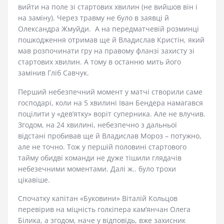
вийти на поле зі стартових хвилин (не вийшов він і
на заміну). Через травму не було в заявці й
Олександра Жмуйди. А на передматчевій розминці
пошкодження отримав ще й Владислав Кристін, який
мав розпочинати гру на правому фланзі захисту зі
стартових хвилин. А тому в останню мить його
замінив Гліб Савчук.
Перший небезпечний момент у матчі створили саме
господарі, коли на 5 хвилині Іван Бендера намагався
поцілити у «дев’ятку» воріт суперника. Але не влучив.
Згодом, на 24 хвилині, небезпечно з дальньої
відстані пробивав ще й Владислав Мороз – потужно,
але не точно. Тож у першій половині стартового
тайму обидві команди не дуже тішили глядачів
небезечними моментами. Далі ж.. було трохи
цікавіше.
Спочатку капітан «Буковини» Віталій Кольцов
перевірив на міцність голкіпера кам’янчан Олега
Білика, а згодом, наче у відповідь, вже захисник