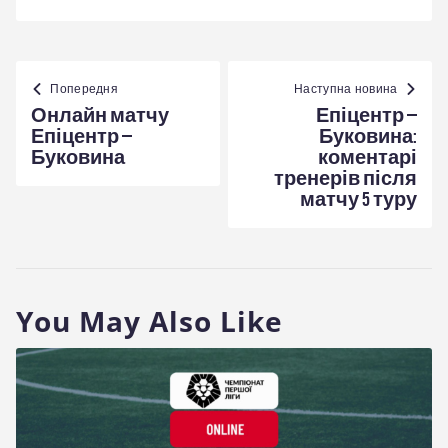
Навігація
записів
Попередня
Наступна новина
Онлайн матчу
Епіцентр –
Епіцентр –
Буковина:
Буковина
коментарі
тренерів після
матчу 5 туру
You May Also Like