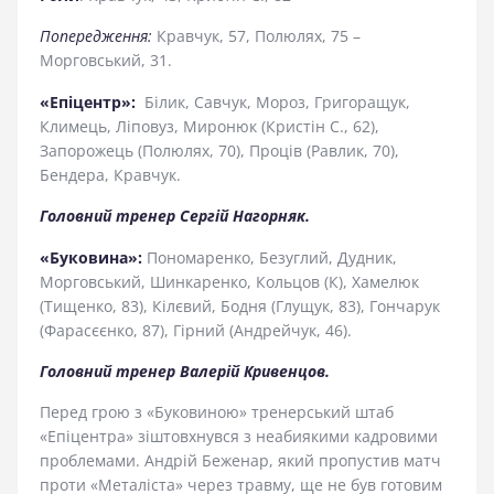
Попередження:
Кравчук, 57, Полюлях, 75 –
Морговський, 31.
«Епіцентр»:
Білик, Савчук, Мороз, Григоращук,
Климець, Ліповуз, Миронюк (Кристін С., 62),
Запорожець (Полюлях, 70), Проців (Равлик, 70),
Бендера, Кравчук.
Головний тренер Сергій Нагорняк.
«Буковина»:
Пономаренко, Безуглий, Дудник,
Морговський, Шинкаренко, Кольцов (К), Хамелюк
(Тищенко, 83), Кiлєвий, Бодня (Глущук, 83), Гончарук
(Фарасєєнко, 87), Гiрний (Андрейчук, 46).
Головний тренер Валерій Кривенцов.
Перед грою з «Буковиною» тренерський штаб
«Епіцентра» зіштовхнувся з неабиякими кадровими
проблемами. Андрій Беженар, який пропустив матч
проти «Металіста» через травму, ще не був готовим