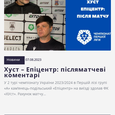
Новини
07.08.2023
Хуст – Епіцентр: післяматчеві
коментарі
У 2 турі чемпіонату України 2023/2024 в Першій лізі групі
«А» кам’янець-подільський «Епіцентр» на виїзді здолав ФК
«ХУст». Рахунок матчу…