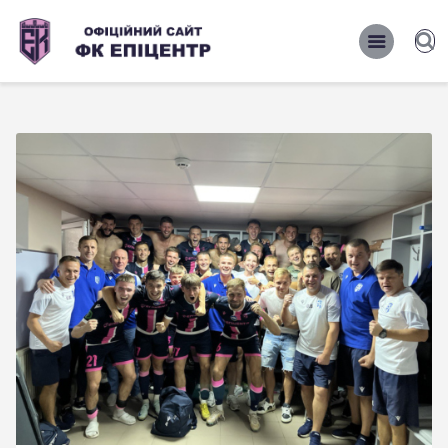
ОФІЦІЙНИЙ САЙТ ФК ЕПІЦЕНТР
ОФІЦІЙНИЙ САЙТ ФК ЕПІЦЕНТР
Головна
Новини
Команда
Матчі 2026/2027
Фото
Історія
Клуб
Фан-шоп
Правила поведінки на