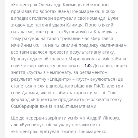
«Епіцентра» Олександр Климець небезпечно
пробивав по воротах Івана Пономаренка. В обох
випадках голікпери врятували свої команди. Були
згодом ще неточні удари Климця, Гірного (який,
нагадаємо, вже грає за «Буковину») та Кравчука, а
тому рахунок на табло тривалий час зберігався
нічийним 0:0. Та на 42 хвилині поєдинку кам’янчанам
все таки вдалося провести результативну атаку.
Кравчук вдало обігрався з Миронюком та зміг забити
свій четвертий гол у чемпіонаті –
1:0.
До слова, через
зняття «Хуста» з чемпіонату, за регламентом,
результат матчу «Епіцентр» – «Хуст» анулюється (це
станеться після відповідного рішення ПФЛ), але три
голи Данили, які він забив закарпатцям – ні. Тож
форвард «Епіцентра» продовжить очолювати гонку
бомбардирів вже із 4 забитими м’ячами.
Ще до перерви закріпити успіх міг Андрій Ліповуз,
але «Буковину», після удару півзахисника
«Епіцентра», врятував гокіпер Пономаренко.