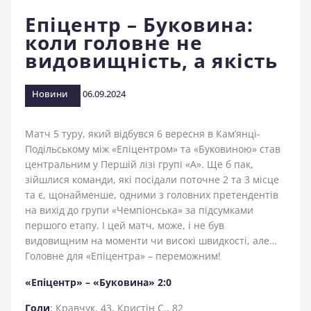
стадіоні
Епіцентр – Буковина:
коли головне не
видовищність, а якість
Новини
06.09.2024
Матч 5 туру, який відбувся 6 вересня в Кам’янці-
Подільському між «Епіцентром» та «Буковиною» став
центральним у Першій лізі групі «А». Ще б пак,
зійшлися команди, які посідали поточне 2 та 3 місце
та є, щонайменше, одними з головних претендентів
на вихід до групи «Чемпіонська» за підсумками
першого етапу. І цей матч, може, і не був
видовищним на моменти чи високі швидкості, але…
Головне для «Епіцентра» – переможним!
«Епіцентр» – «Буковина» 2:0
Голи
: Кравчук, 43, Кристін С., 82