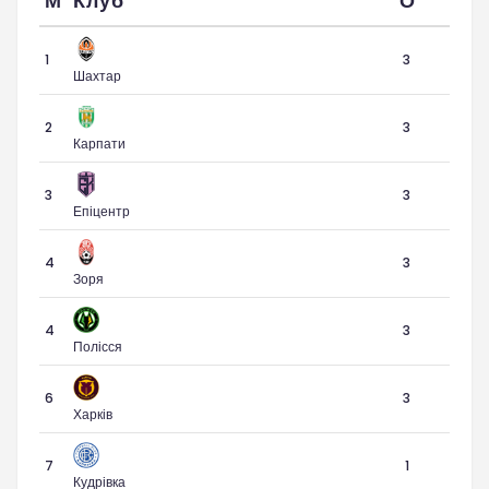
М
Клуб
О
1
3
Шахтар
2
3
Карпати
3
3
Епіцентр
4
3
Зоря
4
3
Полісся
6
3
Харків
7
1
Кудрівка