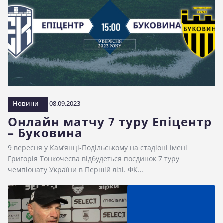
Новини
08.09.2023
Онлайн матчу 7 туру Епіцентр
– Буковина
9 вересня у Кам’янці-Подільському на стадіоні імені
Григорія Тонкочеєва відбудеться поєдинок 7 туру
чемпіонату України в Першій лізі. ФК…