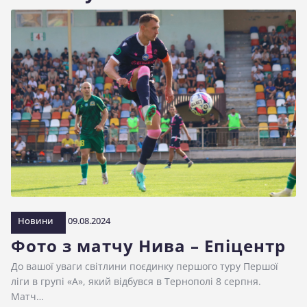
Новини
09.08.2024
Фото з матчу Нива – Епіцентр
До вашої уваги світлини поєдинку першого туру Першої
ліги в групі «А», який відбувся в Тернополі 8 серпня.
Матч…