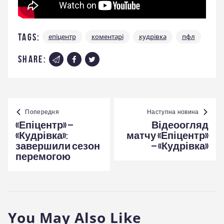
Tags:
епіцентр
коментарі
кудрівка
пфл
share:
Навігація
записів
Попередня
Наступна новина
«Епіцентр» –
Відеоогляд
«Кудрівка»:
матчу «Епіцентр»
завершили сезон
– «Кудрівка»
перемогою
You May Also Like