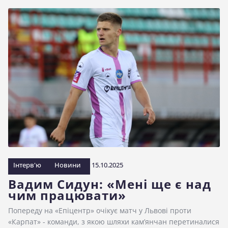
Інтерв'ю
Новини
15.10.2025
Вадим Сидун: «Мені ще є над
чим працювати»
Попереду на «Епіцентр» очікує матч у Львові проти
«Карпат» - команди, з якою шляхи кам’янчан перетиналися