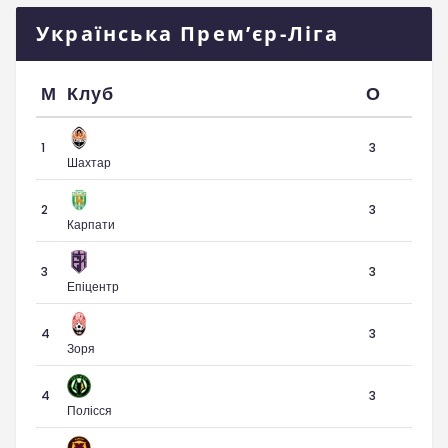
Українська Прем’єр-Ліга
М
Клуб
О
1
3
Шахтар
2
3
Карпати
3
3
Епіцентр
4
3
Зоря
4
3
Полісся