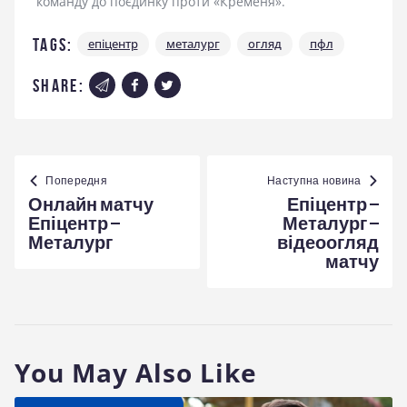
команду до поєдинку проти «Кременя».
Tags:
епіцентр
металург
огляд
пфл
share:
Навігація
записів
Попередня
Наступна новина
Онлайн матчу
Епіцентр –
Епіцентр –
Металург –
Металург
відеоогляд
матчу
You May Also Like