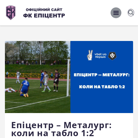
ОФІЦІЙНИЙ САЙТ ФК ЕПІЦЕНТР
ОФІЦІЙНИЙ САЙТ ФК ЕПІЦЕНТР
Головна
Новини
Команда
Матчі 2026/2027
Фото
Історія
Клуб
Епіцентр – Металург:
Фан-шоп
коли на табло 1:2
Правила поведінки на