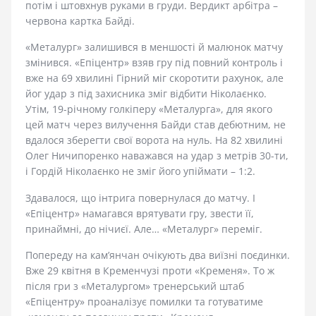
потім і штовхнув руками в груди. Вердикт арбітра –
червона картка Байді.
«Металург» залишився в меншості й малюнок матчу
змінився. «Епіцентр» взяв гру під повний контроль і
вже на 69 хвилині Гірний міг скоротити рахунок, але
йог удар з під захисника зміг відбити Ніколаєнко.
Утім, 19-річному голкіперу «Металурга», для якого
цей матч через вилучення Байди став дебютним, не
вдалося зберегти свої ворота на нуль. На 82 хвилині
Олег Ничипоренко наважався на удар з метрів 30-ти,
і Гордій Ніколаєнко не зміг його упіймати – 1:2.
Здавалося, що інтрига повернулася до матчу. І
«Епіцентр» намагався врятувати гру, звести її,
принаймні, до нічиєї. Але… «Металург» переміг.
Попереду на кам’янчан очікують два виїзні поєдинки.
Вже 29 квітня в Кременчузі проти «Кременя». То ж
після гри з «Металургом» тренерський штаб
«Епіцентру» проаналізує помилки та готуватиме