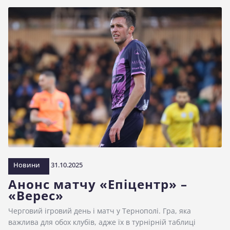
Новини
31.10.2025
Анонс матчу «Епіцентр» –
«Верес»
Черговий ігровий день і матч у Тернополі. Гра, яка
важлива для обох клубів, адже їх в турнірній таблиці