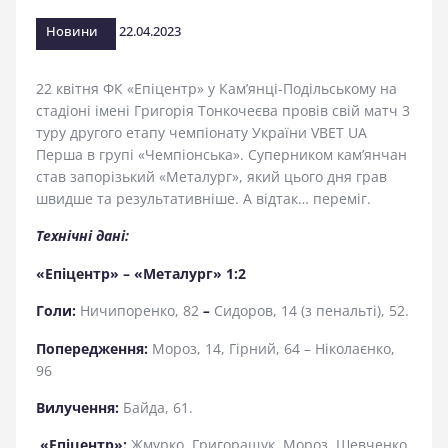
стадіоні
Новини
22.04.2023
22 квітня ФК «Епіцентр» у Кам’янці-Подільському на
стадіоні імені Григорія Тонкочеєва провів свій матч 3
туру другого етапу чемпіонату України
VBET UA
Перша в групі «Чемпіонська». Суперником кам’янчан
став запорізький «Металург», який цього дня грав
швидше та результативніше. А відтак… переміг.
Технічні дані:
«Епіцентр» – «Металург» 1:2
Голи:
Ничипоренко, 82
–
Сидоров, 14 (з пенальті), 52.
Попередження:
Мороз, 14, Гірний, 64 – Ніколаєнко,
96
Вилучення:
Байда, 61.
«Епіцентр»:
Жмурко, Григоращук, Мороз, Шевченко,