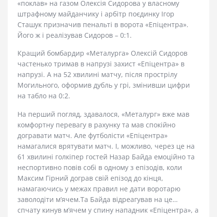
«поклав» на газом Олексія Сидорова у власному
штрафному майданчику і арбітр поєдинку Ігор
Сташук призначив пенальті в ворота «Епіцентра».
Його ж і реалізував Сидоров – 0:1.
Кращий бомбардир «Металурга» Олексій Сидоров
частенько тримав в напрузі захист «Епіцентра» в
напрузі. А на 52 хвилині матчу, після прострілу
Могильного, оформив дубль у грі, змінивши цифри
на табло на 0:2.
На перший погляд, здавалося, «Металург» вже мав
комфортну перевагу в рахунку та мав спокійно
догравати матч. Але футболісти «Епіцентра»
намагалися врятувати матч. І, можливо, через це на
61 хвилині голкіпер гостей Назар Байда емоційно та
неспортивно повів собі в одному з епізодів, коли
Максим Гірний дограв свій епізод до кінця,
намагаючись у межах правил не дати воротарю
заволодіти м’ячем.Та Байда відреагував на це…
спчату кинув м’ячем у спину нападник «Епіцентра», а