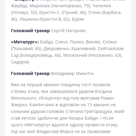
Жмуйда, Миронюк (Ничипоренко, 79), Чепелюк
(Ліповуз, 55), Кристін С. (Гірний, 46), Стень (Барбоса,
46), Ляшенко (Кристін В, 62), Буряк.
Головний тренер
Сергій Нагорняк.
«Металург»:
Байда, Сокол, Палюх, Векляк, Сніжко
(Польовий, 65), Дворовенко, Крапивний, Сейтхалілов,
Сад (Білоцерковець, 66), Могильний (Ніколаєнко, 63),
Сидоров.
Головний тренер
Володимир Микитін.
Вже на першій хвилині поєдинку гості провели
стрімку атаку, яка завершилася ударом Богдана
Могильного. «Епіцентр» від голу врятував Роман
Жмурко. Кам’янчани ж відповіли на 13 хвилині не
сильним ударом головою Степана Григоращука, який
став легкою здобиччю для Назара Байди. І після
цього «Металургу» вдалося одразу провести атаку,
під час якої Владислав Мороз не за правилами