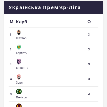
Українська Прем’єр-Ліга
М
Клуб
О
1
3
Шахтар
2
3
Карпати
3
3
Епіцентр
4
3
Зоря
4
3
Полісся