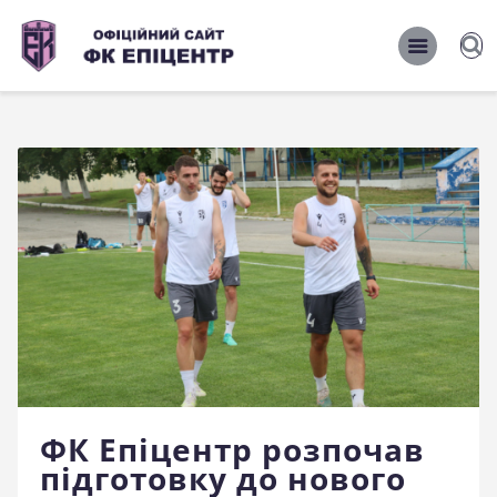
ОФІЦІЙНИЙ САЙТ ФК ЕПІЦЕНТР
ОФІЦІЙНИЙ САЙТ ФК ЕПІЦЕНТР
Головна
Новини
Команда
Матчі 2026/2027
Фото
Історія
Клуб
ФК Епіцентр розпочав
Фан-шоп
підготовку до нового
Правила поведінки на