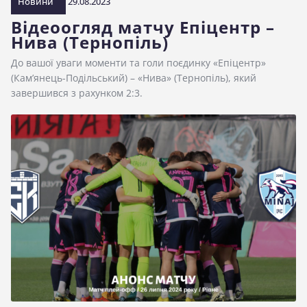
Новини
29.08.2023
Відеоогляд матчу Епіцентр –
Нива (Тернопіль)
До вашої уваги моменти та голи поєдинку «Епіцентр»
(Кам’янець-Подільський) – «Нива» (Тернопіль), який
завершився з рахунком 2:3.