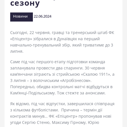
сезону
стадіоні
Новини
22.06.2024
Сьогодні, 22 червня, гравці та тренерський штаб ФК
«Епіцентр» зібралися в Дунаївцях на перший
навчально-тренувальний збір, який триватиме до 3
липня.
Саме під час першого етапу підготовки команда
запланувала провести два спаринги. 30 червня
кам’янчани зіграють зі стрийською «Скалою 1911», а
3 липня – з волочиським «Агробізнесом».
Попередньо, обидва контрольні матчі відбудуться в
Кам’янці-Подільському. Тож стежте за анонсами.
Як відомо, під час відпустки, завершилася співпраця
з кількома футболістами. Причина – термін дії
контрактів минув… ФК «Епіцентр» пропонував нові
угоди Сергію Стеню, Максиму Гірному, Юрію