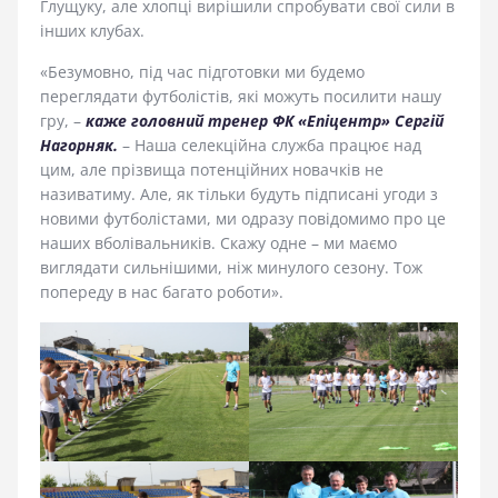
Глущуку, але хлопці вирішили спробувати свої сили в
інших клубах.
«Безумовно, під час підготовки ми будемо
переглядати футболістів, які можуть посилити нашу
гру, –
каже головний тренер ФК «Епіцентр»
Сергій
Нагорняк.
– Наша селекційна служба працює над
цим, але прізвища потенційних новачків не
називатиму. Але, як тільки будуть підписані угоди з
новими футболістами, ми одразу повідомимо про це
наших вболівальників. Скажу одне – ми маємо
виглядати сильнішими, ніж минулого сезону. Тож
попереду в нас багато роботи».