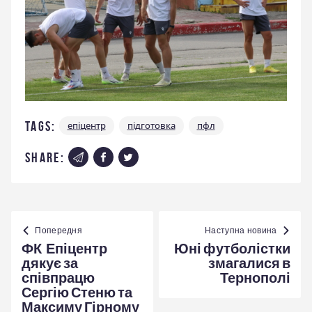
Tags:
епіцентр
підготовка
пфл
share:
Навігація
записів
Попередня
Наступна новина
ФК Епіцентр
Юні футболістки
дякує за
змагалися в
співпрацю
Тернополі
Сергію Стеню та
Максиму Гірному