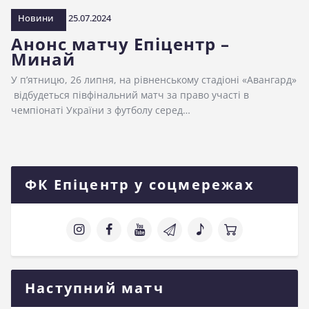
Новини
25.07.2024
Анонс матчу Епіцентр –
Минай
У п’ятницю, 26 липня, на рівненському стадіоні «Авангард»
відбудеться півфінальний матч за право участі в
чемпіонаті України з футболу серед…
ФК Епіцентр у соцмережах
Наступний матч