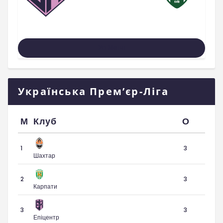
Усі Матчі
Українська Прем’єр-Ліга
М
Клуб
О
1
3
Шахтар
2
3
Карпати
3
3
Епіцентр