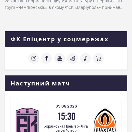
28 квітня в Борисполі відбувся матч 6 туру в Першій лізі в
групі «Чемпіонська», в якому ФСК «Маріуполь» приймав…
ФК Епіцентр у соцмережах
Наступний матч
09.08.2026
15:30
Українська Прем'єр-Ліга
2026/2027