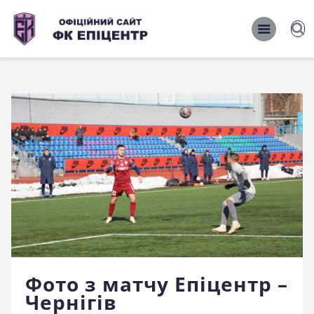
ОФІЦІЙНИЙ САЙТ ФК ЕПІЦЕНТР
ОФІЦІЙНИЙ САЙТ ФК ЕПІЦЕНТР
Головна
Новини
Команда
Матчі 2026/2027
Фото
Історія
Клуб
Фото з матчу Епіцентр –
Фан-шоп
Чернігів
Правила поведінки на