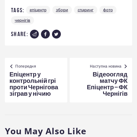
Tags:
епіцентр
збори
спаринг
фото
чернігів
share:
Навігація
записів
Попередня
Наступна новина
Епіцентр у
Відеоогляд
контрольній грі
матчу ФК
проти Чернігова
Епіцентр – ФК
зіграв у нічию
Чернігів
You May Also Like