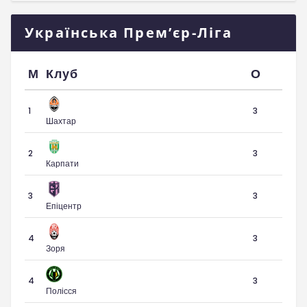
Українська Прем’єр-Ліга
М
Клуб
О
1
3
Шахтар
2
3
Карпати
3
3
Епіцентр
4
3
Зоря
4
3
Полісся