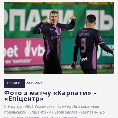
Новини
20.10.2025
Фото з матчу «Карпати» –
«Епіцентр»
У 9-му турі VBET Української Прем’єр-Ліги кам’янець-
подільський «Епіцентр» у Львові здолав «Карпати». До
вашої уваги світлини з матчу «Карпати»…