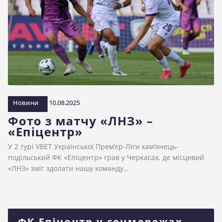
Новини
10.08.2025
Фото з матчу «ЛНЗ» –
«Епіцентр»
У 2 турі VBET Української Прем’єр-Ліги кам’янець-
подільський ФК «Епіцентр» грав у Черкасах, де місцевий
«ЛНЗ» зміг здолати нашу команду…
ФК Епіцентр у соцмережах