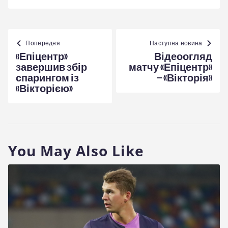
Навігація
записів
Попередня
Наступна новина
«Епіцентр»
Відеоогляд
завершив збір
матчу «Епіцентр»
спарингом із
– «Вікторія»
«Вікторією»
You May Also Like