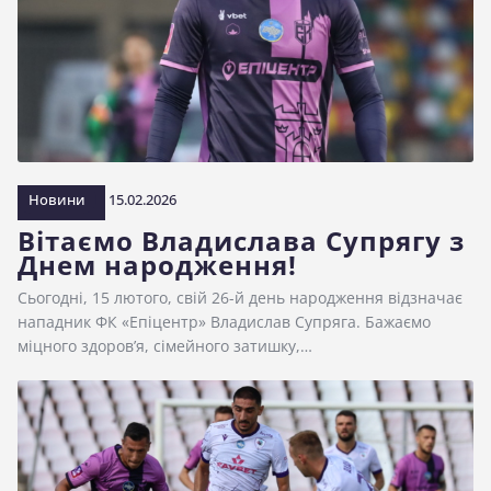
Новини
15.02.2026
Вітаємо Владислава Супрягу з
Днем народження!
Сьогодні, 15 лютого, свій 26-й день народження відзначає
нападник ФК «Епіцентр» Владислав Супряга. Бажаємо
міцного здоровʼя, сімейного затишку,…