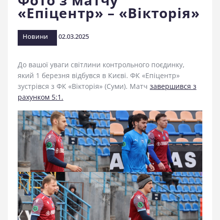
Фото з матчу
«Епіцентр» – «Вікторія»
стадіоні
Новини
02.03.2025
До вашої уваги світлини контрольного поєдинку,
який 1 березня відбувся в Києві. ФК «Епіцентр»
зустрівся з ФК «Вікторія» (Суми). Матч
завершився з
рахунком 5:1.