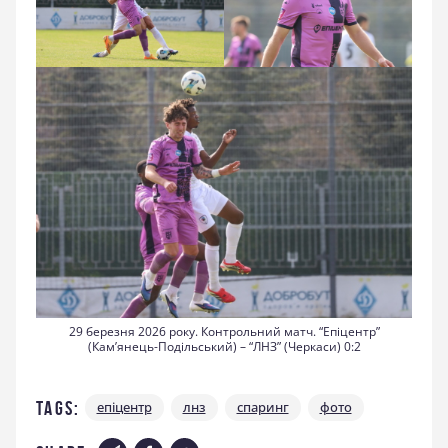
29 березня 2026 року. Контрольний матч. “Епіцентр”
(Кам’янець-Подільський) – “ЛНЗ” (Черкаси) 0:2
Tags:
епіцентр
лнз
спаринг
фото