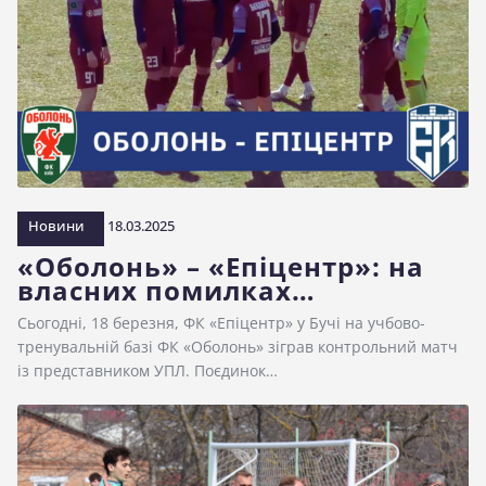
Новини
18.03.2025
«Оболонь» – «Епіцентр»: на
власних помилках…
Сьогодні, 18 березня, ФК «Епіцентр» у Бучі на учбово-
тренувальній базі ФК «Оболонь» зіграв контрольний матч
із представником УПЛ. Поєдинок…