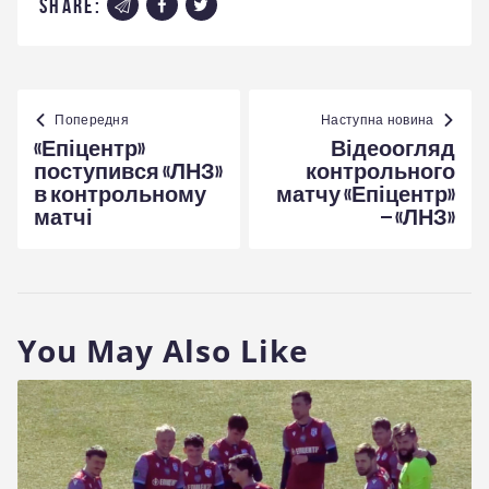
share:
Навігація
записів
Попередня
Наступна новина
«Епіцентр»
Відеоогляд
поступився «ЛНЗ»
контрольного
в контрольному
матчу «Епіцентр»
матчі
– «ЛНЗ»
You May Also Like