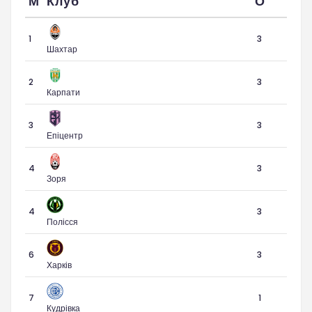
М
Клуб
О
1
3
Шахтар
2
3
Карпати
3
3
Епіцентр
4
3
Зоря
4
3
Полісся
6
3
Харків
7
1
Кудрівка