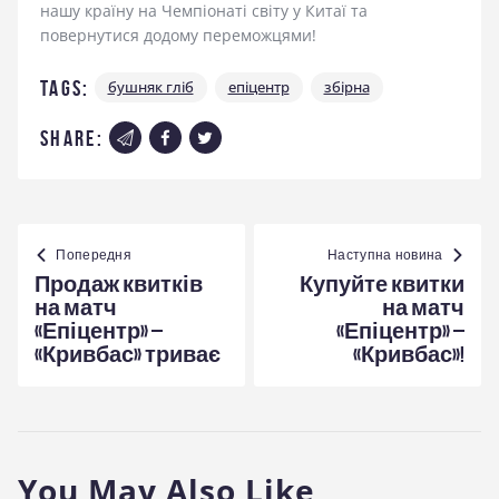
нашу країну на Чемпіонаті світу у Китаї та
повернутися додому переможцями!
Tags:
бушняк гліб
епіцентр
збірна
share:
Навігація
записів
Попередня
Наступна новина
Продаж квитків
Купуйте квитки
на матч
на матч
«Епіцентр» –
«Епіцентр» –
«Кривбас» триває
«Кривбас»!
You May Also Like