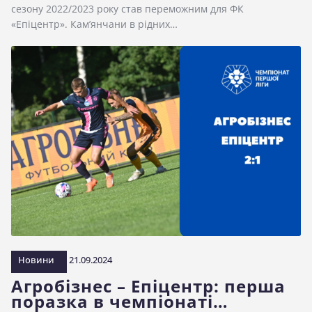
сезону 2022/2023 року став переможним для ФК
«Епіцентр». Кам’янчани в рідних…
Новини
21.09.2024
Агробізнес – Епіцентр: перша
поразка в чемпіонаті…