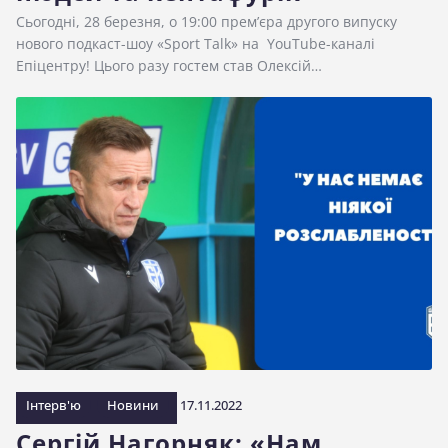
Сьогодні, 28 березня, о 19:00 прем’єра другого випуску
нового подкаст-шоу «Sport Talk» на YouTube-каналі
Епіцентру! Цього разу гостем став Олексій…
Інтерв'ю
Новини
17.11.2022
Сергій Нагорняк: «Нам