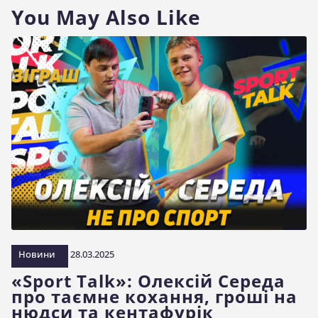
You May Also Like
Новини
28.03.2025
«Sport Talk»: Олексій Середа
про таємне кохання, гроші на
нюдси та кентафурік