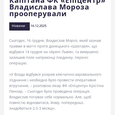
Капітана ФК «Епіцентр»
Владислава Мороза
стадіоні
прооперували
Новини
16.12.2025
Сьогодні, 16 грудня, Владислав Мороз, який зазнав
травми в матчі проти донецького «Шахтаря», що
відбувся 14 грудня на «Арені Львів», та вимушено
залишив поле наприкінці поєдинку, переніс
операцію.
«У Влада відбувся розрив ключично-акроміального
зʼєднання і необхідно було провести оперативне
втручання, – розповіла лікар ФК «Епіцентр» Крістіна
Пинзар. – Сьогодні була проведена операція.
Владислав почуває себе нормально. Але, щоб
повністю відновитися, йому, попередньо,
знадобиться 2,5-3 місяці».