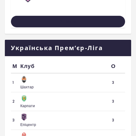
Усі Матчі
Українська Прем’єр-Ліга
М
Клуб
О
1
3
Шахтар
2
3
Карпати
3
3
Епіцентр