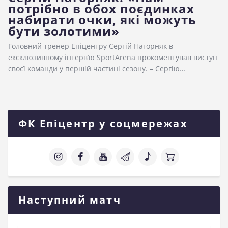
потрібно в обох поєдинках
набирати очки, які можуть
бути золотими»
Головний тренер Епіцентру Сергій Нагорняк в
ексклюзивному інтерв’ю SportArena прокоментував виступ
своєї команди у першій частині сезону. – Сергію…
ФК Епіцентр у соцмережах
Наступний матч