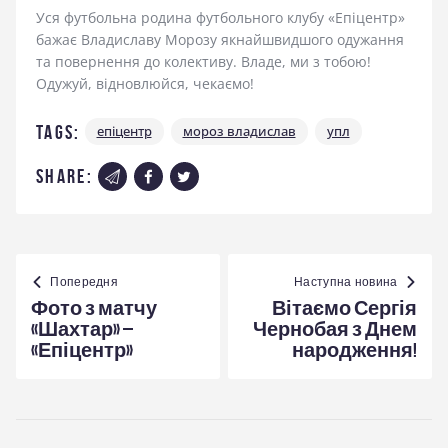
Уся футбольна родина футбольного клубу «Епіцентр»
бажає Владиславу Морозу якнайшвидшого одужання
та повернення до колективу. Владе, ми з тобою!
Одужуй, відновлюйся, чекаємо!
Tags:
епіцентр
мороз владислав
упл
share:
Навігація
записів
Попередня
Наступна новина
Фото з матчу
Вітаємо Сергія
«Шахтар» –
Чернобая з Днем
«Епіцентр»
народження!