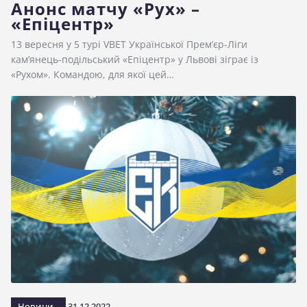
Анонс матчу «Рух» –
«Епіцентр»
13 вересня у 5 турі VBET Української Прем’єр-Ліги
кам’янець-подільський «Епіцентр» у Львові зіграє із
«Рухом». Командою, для якої цей…
Новини
31.12.2022