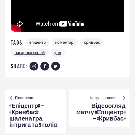
Tags:
епіцентр
коментарі
кривбас
нагорняк сергій
упл
share:
Навігація
записів
Попередня
Наступна новина
«Епіцентр» –
Відеоогляд
«Кривбас»:
матчу «Епіцентр»
шалена гра,
– «Кривбас»
інтрига та 9 голів