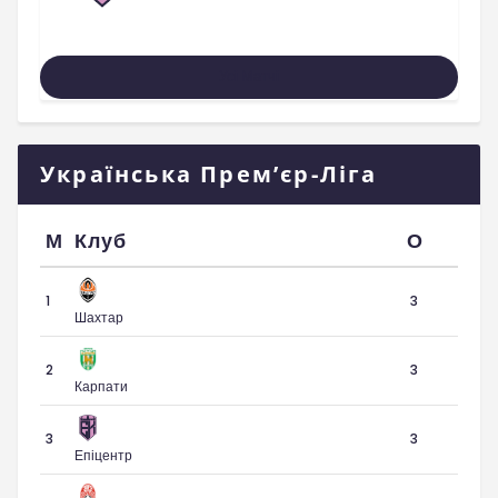
Усі Матчі
Українська Прем’єр-Ліга
М
Клуб
О
1
3
Шахтар
2
3
Карпати
3
3
Епіцентр