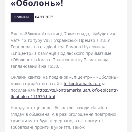
«Оболонь»!
стадіоні
Новини
04.11.2025
Вже найближчої п’ятниці, 7 листопада, відбудеться
матч 12-го туру VBET Української Прем’єр-Ліги. У
Тернополі на стадіоні «Ім. Романа Шухевича»
«Епіцентр» з Кам’янця-Подільського прийматиме
«Оболонь» із Києва. Початок матчу 7 листопада
запланований на 15:30.
Онлайн квитки на поєдинок «Епіцентр» – «Оболонь»
можна придбати на сайті
te.kontramarka.ua
за
посиланням
h
ttps://te.kontramarka.ua/uk/fk-epicentr-
fk-obolon-111970.html
Нагадуємо, що через безпекові заходи кількість
глядачів обмежена. А в разі оголошення повітряної
тривоги матч буде перервано, а всі присутні
зобовʼязані пройти в укриття. Також