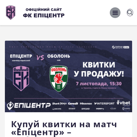
ОФІЦІЙНИЙ САЙТ ФК ЕПІЦЕНТР
ОФІЦІЙНИЙ САЙТ ФК ЕПІЦЕНТР
Головна
Новини
Команда
Матчі 2026/2027
Фото
Історія
Клуб
Купуй квитки на матч
Фан-шоп
«Епіцентр» –
Правила поведінки на