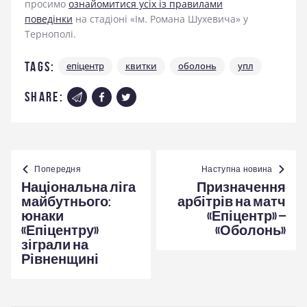
просимо
ознайомитися усіх із правилами
поведінки
на стадіоні «Ім. Романа Шухевича» у
Тернополі.
Tags:
епіцентр
квитки
оболонь
упл
share:
Навігація
записів
Попередня
Наступна новина
Національна ліга
Призначення
майбутнього:
арбітрів на матч
юнаки
«Епіцентр» –
«Епіцентру»
«Оболонь»
зіграли на
Рівненщині