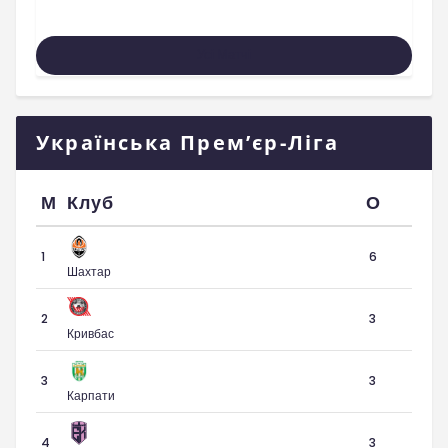
Усі Матчі
Українська Прем’єр-Ліга
М
Клуб
О
1
6
Шахтар
2
3
Кривбас
3
3
Карпати
4
3