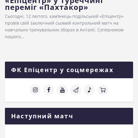
«Епіцентр» у Туреччині
переміг «Пахтакор»
Сьогодні, 12 лютого, кам’янець-подільський «Епіцентр»
провів свій заключний сьомий контрольний матч на
навчально тренувальних зборах в Анталії. Суперником
нашого…
ФК Епіцентр у соцмережах
Наступний матч