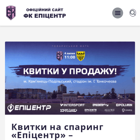
ОФІЦІЙНИЙ САЙТ ФК ЕПІЦЕНТР
ОФІЦІЙНИЙ САЙТ ФК ЕПІЦЕНТР
Головна
Новини
Команда
Матчі 2026/2027
Фото
Історія
Клуб
Квитки на спаринг
Фан-шоп
«Епіцентр» –
Правила поведінки на