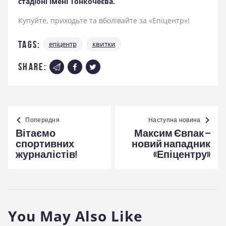
стадіоні імені Тонкочеєва.
Купуйте, приходьте та вболівайте за «Епіцентр»!
Tags:
епіцентр
квитки
share:
Навігація
записів
Попередня
Наступна новина
Вітаємо
Максим Євпак –
спортивних
новий нападник
журналістів!
«Епіцентру»
You May Also Like