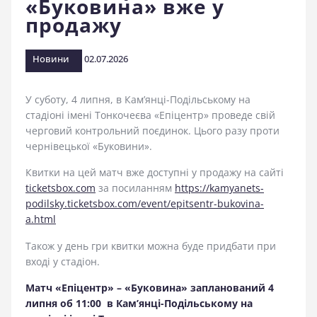
«Буковина» вже у
стадіоні
продажу
Новини
02.07.2026
У суботу, 4 липня, в Кам’янці-Подільському на
стадіоні імені Тонкочеєва «Епіцентр» проведе свій
черговий контрольний поєдинок. Цього разу проти
чернівецької «Буковини».
Квитки на цей матч вже доступні у продажу на сайті
ticketsbox.com
за посиланням
https://kamyanets-
podilsky.ticketsbox.com/event/epitsentr-bukovina-
a.html
Також у день гри квитки можна буде придбати при
вході у стадіон.
Матч «Епіцентр» – «Буковина» запланований 4
липня об 11:00 в Кам’янці-Подільському на