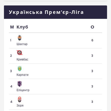
Українська Прем’єр-Ліга
М
Клуб
О
1
6
Шахтар
2
3
Кривбас
3
3
Карпати
4
3
Епіцентр
4
3
Зоря