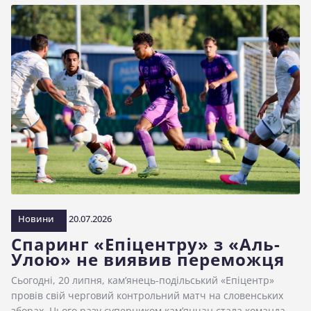
Новини
20.07.2026
Спаринг «Епіцентру» з «Аль-
Улою» не виявив переможця
Сьогодні, 20 липня, кам’янець-подільський «Епіцентр»
провів свій черговий контрольний матч на словенських
зборах. Цього разу суперником кам’янчан стала команда…