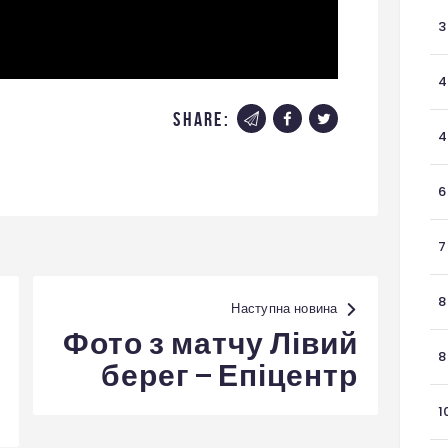
3
4
share:
4
6
7
8
Наступна новина
Фото з матчу Лівий
8
берег – Епіцентр
1