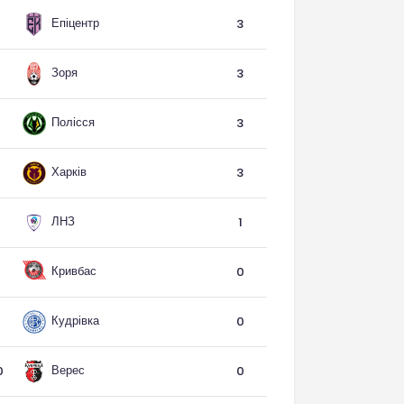
Епіцентр
3
Зоря
3
Полісся
3
Харків
3
ЛНЗ
1
Кривбас
0
Кудрівка
0
Верес
0
0