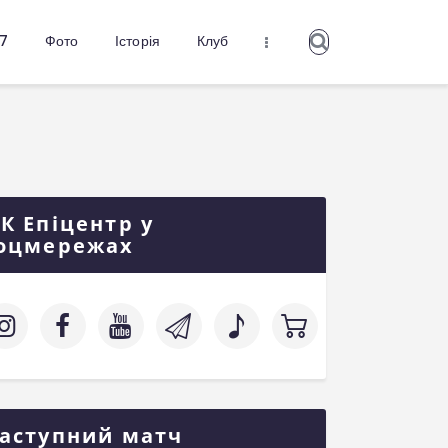
27
Фото
Історія
Клуб
К Епіцентр у
оцмережах
аступний матч