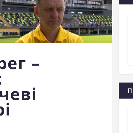
рег –
:
чеві
П
рі