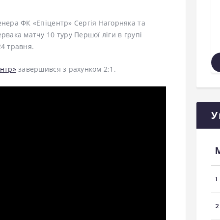
енера ФК «Епіцентр» Сергія Нагорняка та
рвака матчу 10 туру Першої ліги в групі
4 травня.
ентр»
завершився з рахунком 2:1.
У
1
2