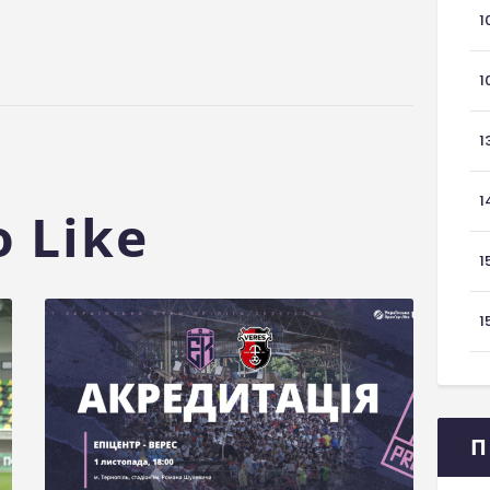
1
1
1
1
 Like
1
1
П