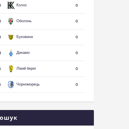
Колос
0
0
Оболонь
0
0
Буковина
3
0
Динамо
4
0
Лівий берег
5
0
Чорноморець
5
0
ошук