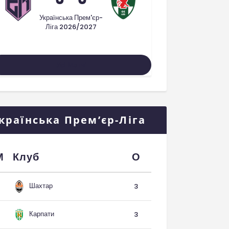
Українська Прем'єр-
Ліга 2026/2027
Усі Матчі
країнська Прем’єр-Ліга
М
Клуб
О
Шахтар
3
Карпати
3