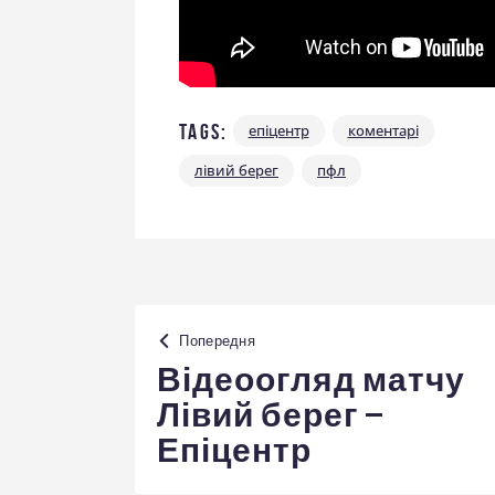
Tags:
епіцентр
коментарі
лівий берег
пфл
Навігація
Попередня
записів
Відеоогляд матчу
Лівий берег –
Епіцентр