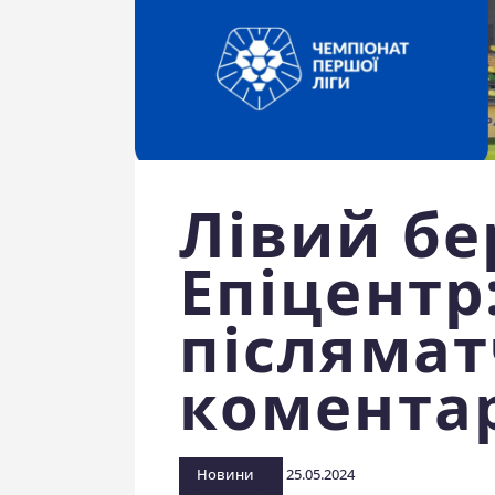
Лівий бе
Епіцентр
післямат
комента
Новини
25.05.2024