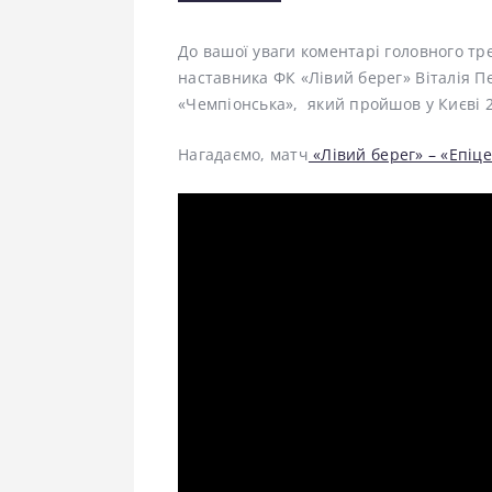
До вашої уваги коментарі головного тр
наставника ФК «Лівий берег» Віталія Пе
«Чемпіонська», який пройшов у Києві 2
Нагадаємо, матч
«Лівий берег» – «Епіц