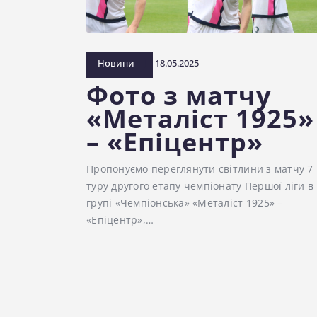
Новини
18.05.2025
Фото з матчу
«Металіст 1925»
– «Епіцентр»
Пропонуємо переглянути світлини з матчу 7
туру другого етапу чемпіонату Першої ліги в
групі «Чемпіонська» «Металіст 1925» –
«Епіцентр»,…