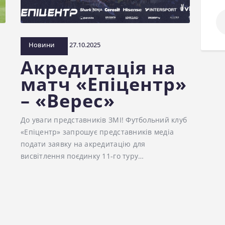
По
Новини
27.10.2025
Акредитація на
матч «Епіцентр»
– «Верес»
До уваги представників ЗМІ! Футбольний клуб
«Епіцентр» запрошує представників медіа
подати заявку на акредитацію для
висвітлення поєдинку 11-го туру…