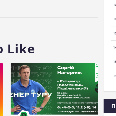
1
1
1
 Like
1
1
1
П