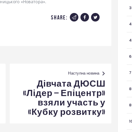
ницького «Новатора».
3
share:
4
4
6
7
Наступна новина
Дівчата ДЮСШ
8
«Лідер – Епіцентр»
взяли участь у
8
«Кубку розвитку»
1