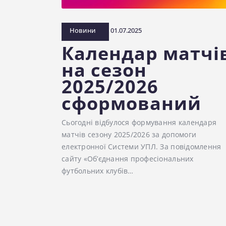
Новини
01.07.2025
Календар матчі
на сезон
2025/2026
сформований
Сьогодні відбулося формування календаря
матчів сезону 2025/2026 за допомоги
електронної Системи УПЛ. За повідомлення
сайту «Об’єднання професіональних
футбольних клубів…