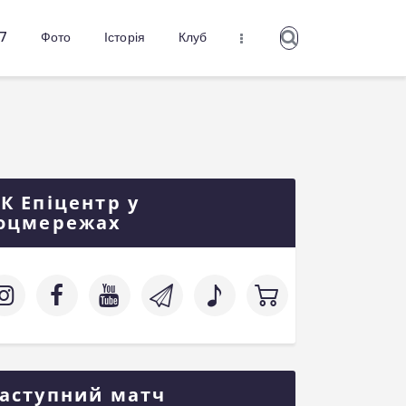
27
Фото
Історія
Клуб
К Епіцентр у
оцмережах
аступний матч