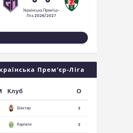
Українська Прем'єр-
Ліга 2026/2027
Усі Матчі
країнська Прем’єр-Ліга
М
Клуб
О
Шахтар
3
Карпати
3