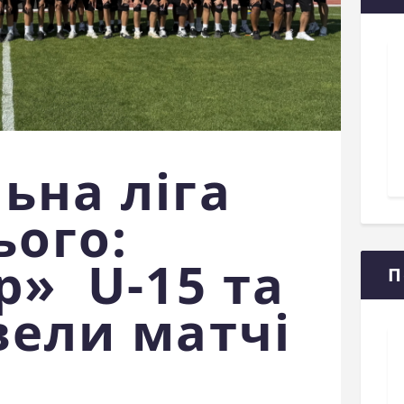
ьна ліга
ого:
р» U-15 та
П
вели матчі