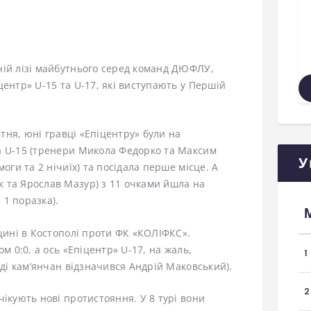
ній лізі майбутнього серед команд ДЮФЛУ,
центр» U-15 та U-17, які виступають у Першій
втня, юні гравці «Епіцентру» були на
а U-15 (тренери Микола Федорко та Максим
У
оги та 2 нічиїх) та посідала перше місце. А
 та Ярослав Мазур) з 11 очками йшла на
 1 поразка).
нщині в Костополі проти ФК «КОЛІФКС».
м 0:0, а ось «Епіцентр» U-17, на жаль,
1
аді кам’янчан відзначився Андрій Маковський).
2
чікують нові протистояння. У 8 турі вони