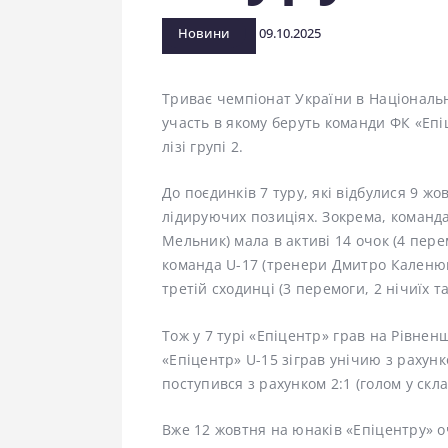
Новини
09.10.2025
Триває чемпіонат України в Національ
участь в якому беруть команди ФК «Епі
лізі групі 2.
До поєдинків 7 туру, які відбулися 9 жо
лідируючих позиціях. Зокрема, команд
Мельник) мала в активі 14 очок (4 перем
команда U-17 (тренери Дмитро Каленюк
третій сходинці (3 перемоги, 2 нічиїх та
Тож у 7 турі «Епіцентр» грав на Рівне
«Епіцентр» U-15 зіграв унічию з рахунко
поступився з рахунком 2:1 (голом у скл
Вже 12 жовтня на юнаків «Епіцентру» о