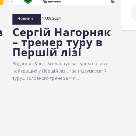
По
Новини
17.09.2024
в
Сергій Нагорняк
– тренер туру в
Першій лізі
Видання «Sport Arena» тур за туром називає
найкращих у Першій лізі. І за підсумками 7
туру… Головного тренера ФК…