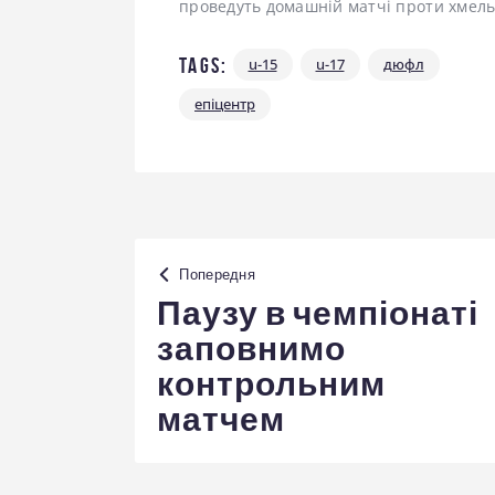
проведуть домашній матчі проти хмель
Tags:
u-15
u-17
дюфл
епіцентр
Навігація
Попередня
записів
Паузу в чемпіонаті
заповнимо
контрольним
матчем