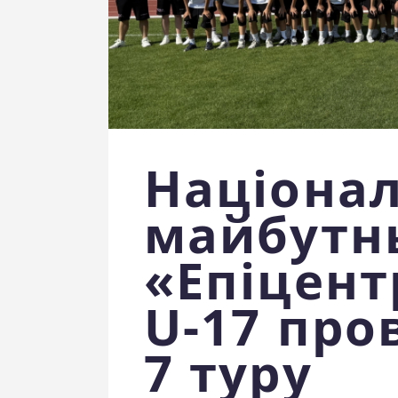
Націонал
майбутнь
«Епіцент
U-17 про
7 туру