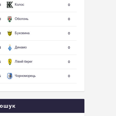
Колос
0
0
Оболонь
0
0
Буковина
3
0
Динамо
4
0
Лівий берег
5
0
Чорноморець
5
0
ошук