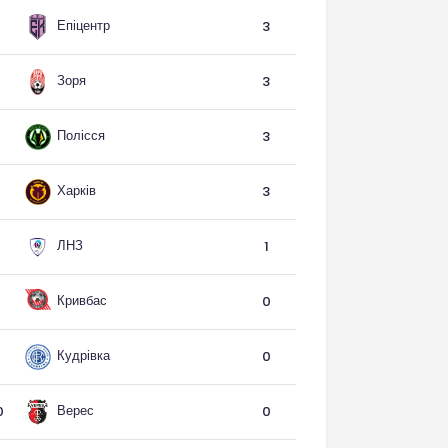
Епіцентр
3
Зоря
3
Полісся
3
Харків
3
ЛНЗ
1
Кривбас
0
Кудрівка
0
Верес
0
0