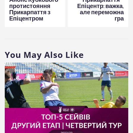
протистояння
Епіцентр: важка,
Прикарпаття з
але переможна
Епіцентром
гра
You May Also Like