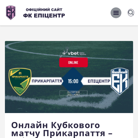
ОФІЦІЙНИЙ САЙТ ФК ЕПІЦЕНТР
ОФІЦІЙНИЙ САЙТ ФК ЕПІЦЕНТР
Головна
Новини
Команда
Матчі 2026/2027
Фото
Історія
Клуб
Онлайн Кубкового
Фан-шоп
матчу Прикарпаття –
Правила поведінки на