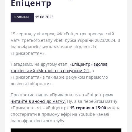
Епіцентр
стадіоні
Новини
15.08.2023
15 серпня, у вівторок, ФК «Епіцентр» проведе свій
матч третього етапу Vbet Кубка України 2023/2024. В
Івано-Франківську кам’янчани зіграють із
«Прикарпаттям».
Нагадаємо, на другому етапі
«Епіцентр» здолав
харківський «Металіст» з рахунком 2:1,
а
«Прикарпаття» з таким же рахунком перемогло
львівські «Карпати».
Про протистояння «Прикарпаття» з «Епіцентром»
читайте в анонсі до матчу.
Ну, а за перебігом матчу
«Прикарпаття» – «Епіцентр»
15 серпня о 15:00
можна
спостерігати в прямому ефірі на Youtube-каналі
івано-франківського клубу.