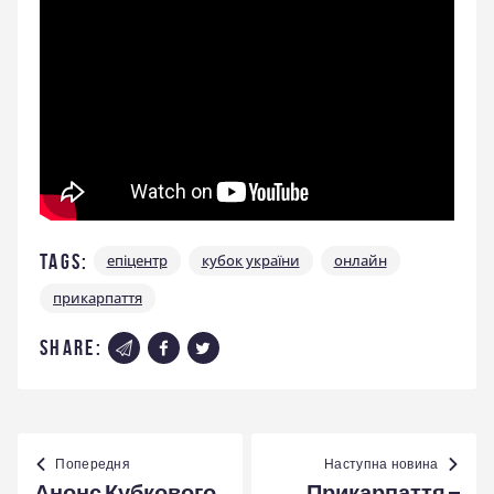
Tags:
епіцентр
кубок україни
онлайн
прикарпаття
share:
Навігація
записів
Попередня
Наступна новина
Анонс Кубкового
Прикарпаття –