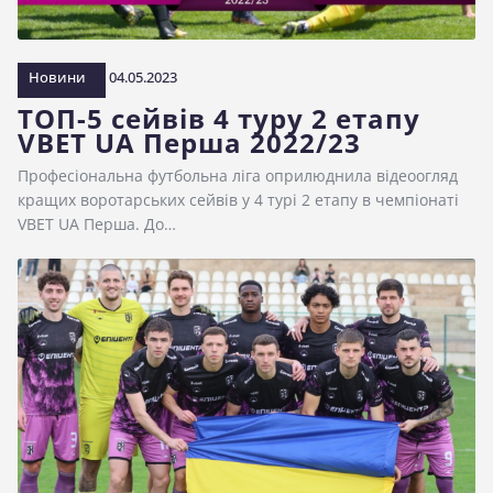
Новини
04.05.2023
ТОП-5 сейвів 4 туру 2 етапу
VBET UA Перша 2022/23
Професіональна футбольна ліга оприлюднила відеоогляд
кращих воротарських сейвів у 4 турі 2 етапу в чемпіонаті
VBET UA Перша. До…