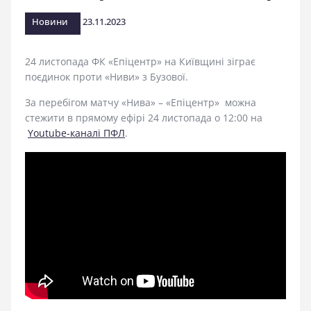
стадіоні
Новини
23.11.2023
24 листопада ФК «Епіцентр» на Київщині зіграє
поєдинок проти «Ниви» з Бузової.
За перебігом матчу «Нива» – «Епіцентр» можна
стежити в прямому ефірі 24 листопада о 12:00 на
Youtube-каналі ПФЛ
.