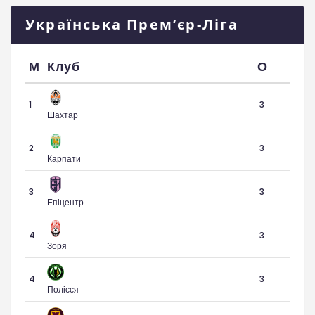
Українська Прем’єр-Ліга
М
Клуб
О
1
3
Шахтар
2
3
Карпати
3
3
Епіцентр
4
3
Зоря
4
3
Полісся