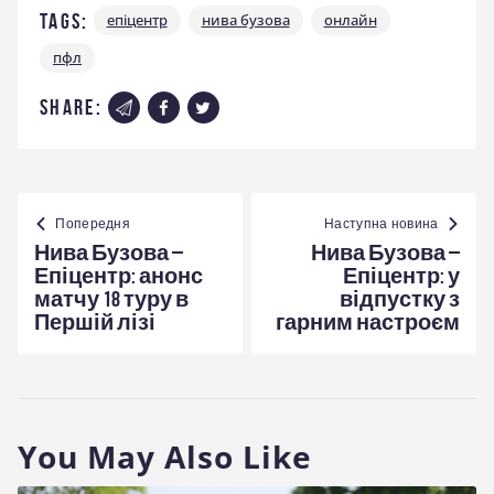
Tags:
епіцентр
нива бузова
онлайн
пфл
share:
Навігація
записів
Попередня
Наступна новина
Нива Бузова –
Нива Бузова –
Епіцентр: анонс
Епіцентр: у
матчу 18 туру в
відпустку з
Першій лізі
гарним настроєм
You May Also Like