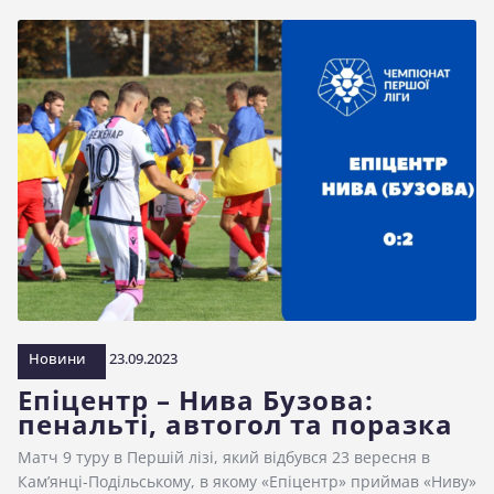
Новини
23.09.2023
Епіцентр – Нива Бузова:
пенальті, автогол та поразка
Матч 9 туру в Першій лізі, який відбувся 23 вересня в
Кам’янці-Подільському, в якому «Епіцентр» приймав «Ниву»