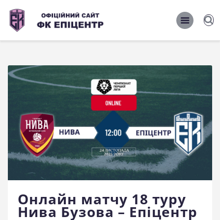
ОФІЦІЙНИЙ САЙТ ФК ЕПІЦЕНТР
ОФІЦІЙНИЙ САЙТ ФК ЕПІЦЕНТР
Головна
Новини
Команда
Матчі 2026/2027
Фото
Історія
Клуб
Онлайн матчу 18 туру
Фан-шоп
Нива Бузова – Епіцентр
Правила поведінки на