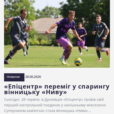
Новини
28.06.2026
«Епіцентр» переміг у спарингу
вінницьку «Ниву»
Сьогодні, 28 червня, в Дунаївцях «Епіцентр» провів свій
перший контрольний поєдинок у нинішньому міжсезонні.
Суперником кам’янчан стала вінницька «Нива».…