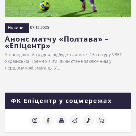
Новини
07.12.2025
Анонс матчу «Полтава» –
«Епіцентр»
У понеділок, 8 грудня, відбудеться матч 15-го туру VBET
Української Прем’єр-Ліги, який стане заключним у
першому колі змагань. У…
ФК Епіцентр у соцмережах