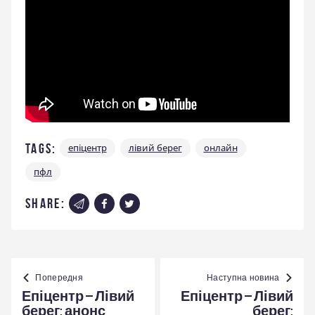
Tags:
епіцентр
лівий берег
онлайн
пфл
share:
Навігація
записів
Попередня
Наступна новина
Епіцентр – Лівий
Епіцентр – Лівий
берег: анонс
берег: