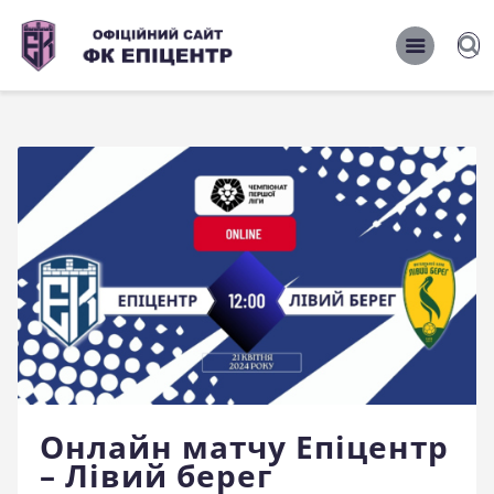
ОФІЦІЙНИЙ САЙТ ФК ЕПІЦЕНТР
ОФІЦІЙНИЙ САЙТ ФК ЕПІЦЕНТР
Головна
Новини
Команда
Матчі 2026/2027
Фото
Історія
Клуб
Онлайн матчу Епіцентр
Фан-шоп
– Лівий берег
Правила поведінки на