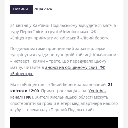
стадіоні
Новини
20.04.2024
21 квітня у Кам’янці-Подільському відбудеться матч 5
туру Першої ліги в групі «Чемпіонська». ФК
«Епіцентр» прийматиме київський «Лівий берег».
Поєдинок матиме принциповий характер, адже
зустрінуться сусіди по турнірній таблиці. Кам’янчани
– четверті, кияни – третє. Що передувало цьому
матчу, читайте в
анонсі на офіційному сайті ФК
«Епіцентр».
Матч «Епіцентр» – «Лівий берег» запланований
21
квітня о 12:00
. Пряма трансляція – на
Youtube-
каналі ПФЛ
. Жителі Хмельницької області можуть
спостерігати за грою й в етері медіапартнера нашого
клубу – телеканалу «Перший Подільський».