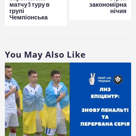
матчу 5 туру в
закономірна
групі
нічия
Чемпіонська
You May Also Like