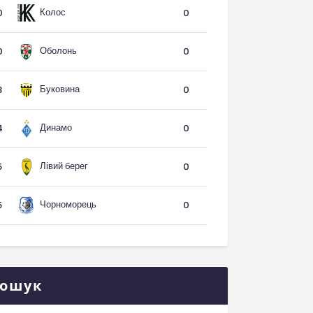
Колос
0
0
Оболонь
0
0
Буковина
3
0
Динамо
4
0
Лівий берег
5
0
Чорноморець
5
0
ошук