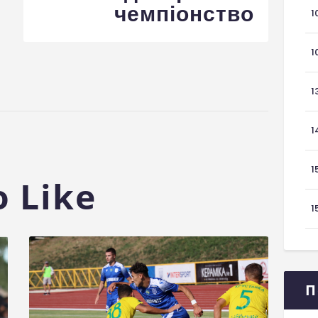
чемпіонство
1
1
1
1
1
 Like
1
П