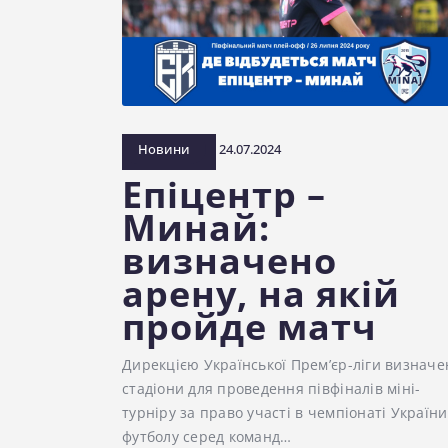
Новини
24.07.2024
Епіцентр –
Минай:
визначено
арену, на якій
пройде матч
Дирекцією Української Прем’єр-ліги визначе
стадіони для проведення півфіналів міні-
турніру за право участі в чемпіонаті України
футболу серед команд…