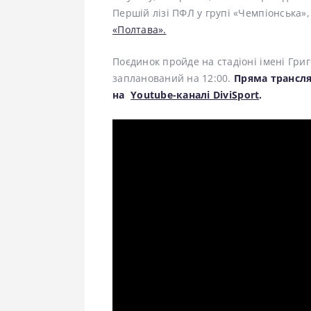
Першій лізі ПФЛ у групі «Чемпіонська»
«Полтава».
Поєдинок пройде на стадіоні імені Григ
запланований на 12:00.
Пряма трансля
на
Youtube-каналі DiviSport
.