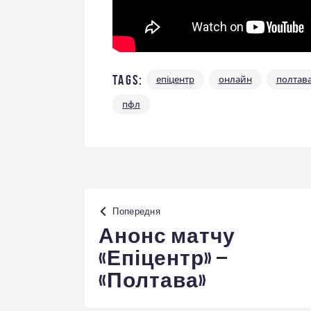
Tags:
епіцентр
онлайн
полтав
пфл
Навігація
Попередня
записів
Анонс матчу
«Епіцентр» –
«Полтава»