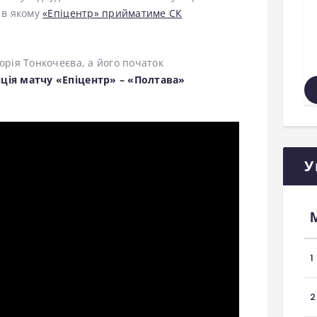
, в якому
«Епіцентр» прийматиме СК
орія Тонкочеєва, а його початок
ція матчу «Епіцентр» – «Полтава»
У
1
2