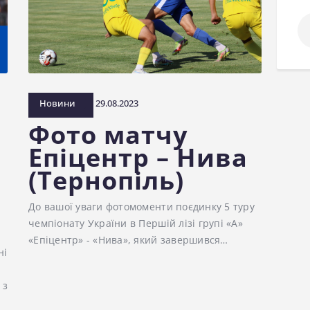
По
Новини
29.08.2023
Фото матчу
Епіцентр – Нива
(Тернопіль)
До вашої уваги фотомоменти поєдинку 5 туру
чемпіонату України в Першій лізі групі «А»
«Епіцентр» - «Нива», який завершився…
ні
 з