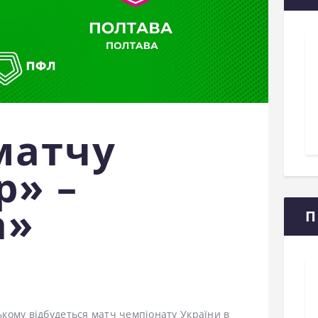
матчу
р» –
а»
П
ському відбудеться матч чемпіонату України в