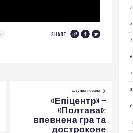
3
4
share:
а
4
6
7
8
Наступна новина
«Епіцентр» –
8
«Полтава»:
впевнена гра та
1
дострокове