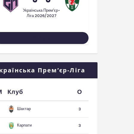
Українська Прем'єр-
Ліга 2026/2027
Усі Матчі
країнська Прем’єр-Ліга
М
Клуб
О
Шахтар
3
Карпати
3