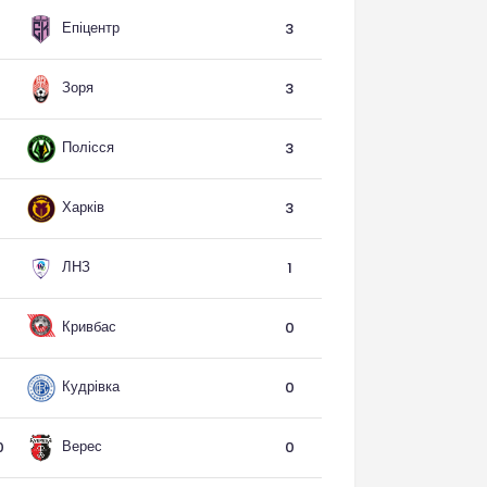
Епіцентр
3
Зоря
3
Полісся
3
Харків
3
ЛНЗ
1
Кривбас
0
Кудрівка
0
Верес
0
0