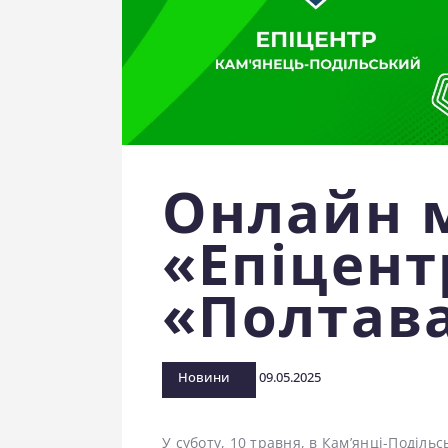
Онлайн 
«Епіцент
«Полтав
Новини
09.05.2025
У суботу, 10 травня, в Кам’янці-Поділь