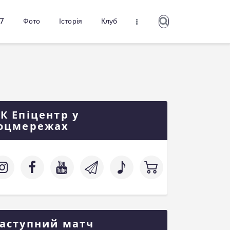
27
Фото
Історія
Клуб
К Епіцентр у
оцмережах
аступний матч