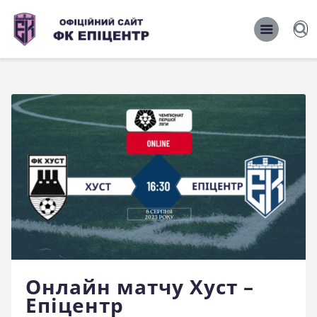
ОФІЦІЙНИЙ САЙТ ФК ЕПІЦЕНТР
ОФІЦІЙНИЙ САЙТ ФК ЕПІЦЕНТР
Головна
Новини
Команда
Матчі 2026/2027
Фото
Історія
Клуб
Онлайн матчу Хуст –
Фан-шоп
Епіцентр
Правила поведінки на