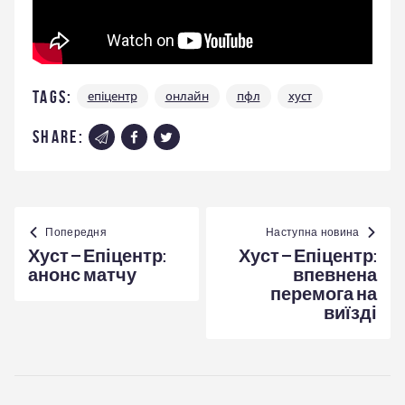
Tags:
епіцентр
онлайн
пфл
хуст
share:
Навігація
записів
Попередня
Наступна новина
Хуст – Епіцентр:
Хуст – Епіцентр:
анонс матчу
впевнена
перемога на
виїзді