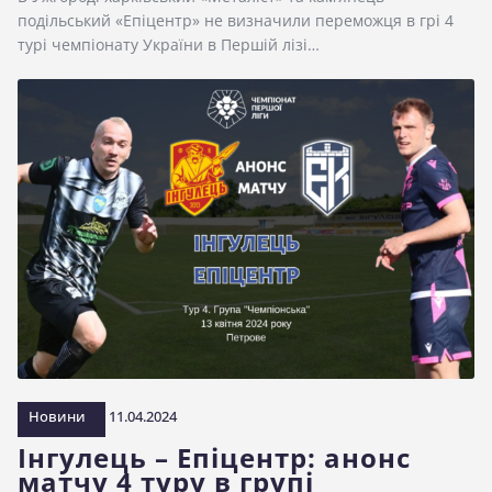
подільський «Епіцентр» не визначили переможця в грі 4
турі чемпіонату України в Першій лізі…
Новини
11.04.2024
Інгулець – Епіцентр: анонс
матчу 4 туру в групі