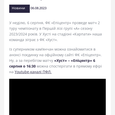
стадіоні
Новини
06.08.2023
У неділю, 6 серпня, ФК «Епіцентр» проведе матч 2
туру чемпіонату в Першій лізі групі «А» сезону
2023/2024 років. У Хусті на стадіоні «Карпати» наша
команда зіграє з ФК «Хуст».
Із суперником кам’янчан можна ознайомитися в
анонсі поєдинку на офційному сайті ФК «Епіцентр».
Ну, а за перебігом матчу
«Хуст» – «Епіцентр» 6
серпня о 16:30
можна спостерігати в прямому ефірі
на
Youtube-каналі ПФЛ.