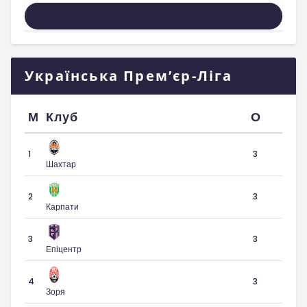
Усі Матчі
Українська Прем’єр-Ліга
М
Клуб
О
1
3
Шахтар
2
3
Карпати
3
3
Епіцентр
4
3
Зоря