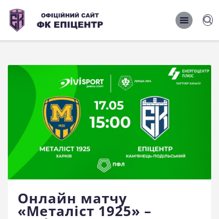
ОФІЦІЙНИЙ САЙТ ФК ЕПІЦЕНТР
ОФІЦІЙНИЙ САЙТ ФК ЕПІЦЕНТР
Головна
Новини
Команда
Матчі 2026/2027
Фото
Історія
Клуб
Онлайн матчу
Фан-шоп
«Металіст 1925» –
Правила поведінки на