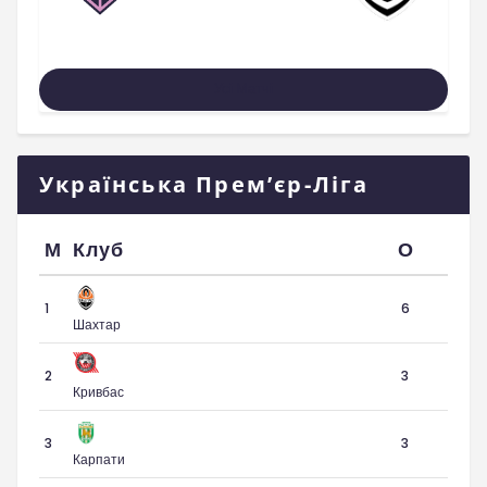
Усі Матчі
Українська Прем’єр-Ліга
М
Клуб
О
1
6
Шахтар
2
3
Кривбас
3
3
Карпати