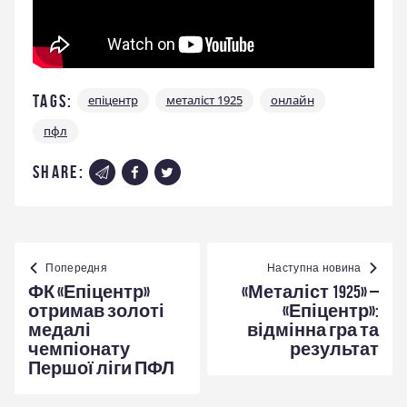
Tags:
епіцентр
металіст 1925
онлайн
пфл
share:
Навігація
записів
Попередня
Наступна новина
ФК «Епіцентр»
«Металіст 1925» –
отримав золоті
«Епіцентр»:
медалі
відмінна гра та
чемпіонату
результат
Першої ліги ПФЛ