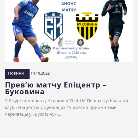
Новини
14.10.2022
Прев’ю матчу Епіцентр –
Буковина
У 8 турі чемпіонату України у Vbet UA Перша футбольний
клуб «Епіцентр» у Дунаївцях 15 жовтня прийматиме
чернівецьку «Буковину».…