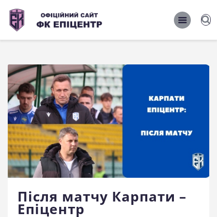
ОФІЦІЙНИЙ САЙТ ФК ЕПІЦЕНТР
ОФІЦІЙНИЙ САЙТ ФК ЕПІЦЕНТР
Головна
Новини
Команда
Матчі 2026/2027
Фото
Історія
Клуб
Після матчу Карпати –
Фан-шоп
Епіцентр
Правила поведінки на