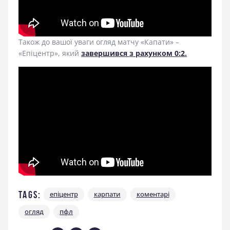
Також до вашої уваги огляд матчу «Капати» –
«Епіцентр», який
завершився з рахунком 0:2.
Tags:
епіцентр
карпати
коментарі
огляд
пфл