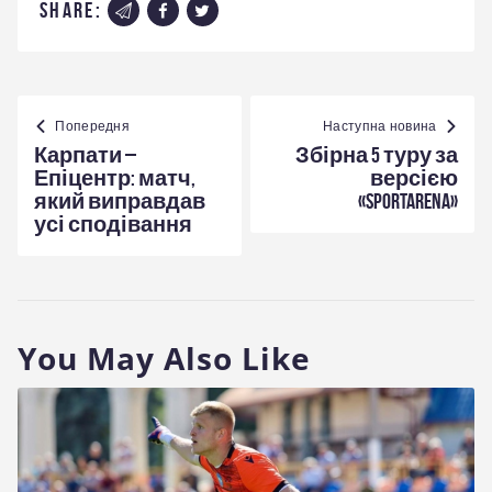
share:
Навігація
записів
Попередня
Наступна новина
Карпати –
Збірна 5 туру за
Епіцентр: матч,
версією
який виправдав
«Sportarena»
усі сподівання
You May Also Like