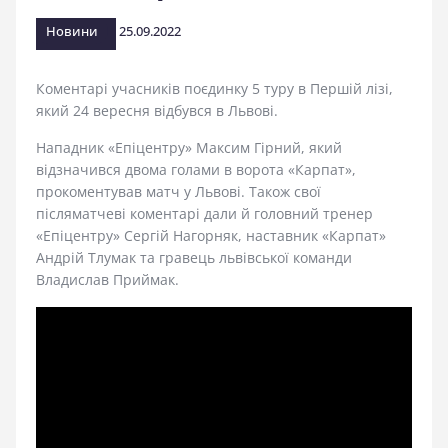
стадіоні
Новини
25.09.2022
Коментарі учасників поєдинку 5 туру в Першій лізі,
який 24 вересня відбувся в Львові.
Нападник «Епіцентру» Максим Гірний, який
відзначився двома голами в ворота «Карпат»,
прокоментував матч у Львові. Також свої
післяматчеві коментарі дали й головний тренер
«Епіцентру» Сергій Нагорняк, наставник «Карпат»
Андрій Тлумак та гравець львівської команди
Владислав Приймак.