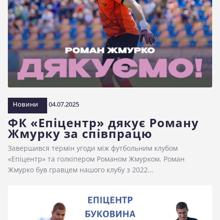
Новини
04.07.2025
ФК «Епіцентр» дякує Роману
Жмурку за співпрацю
Завершився термін угоди між футбольним клубом
«Епіцентр» та голкіпером Романом Жмурком. Роман
Жмурко був гравцем нашого клубу з 2022…