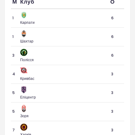
М
Клуб
О
1
6
Карпати
1
6
Шахтар
3
6
Полісся
4
3
Кривбас
5
3
Епіцентр
5
3
Зоря
7
3
Харків