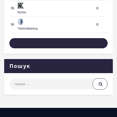
15
0
Колос
16
0
Чорноморець
Уся Таблиця
Пошук
Пошук: