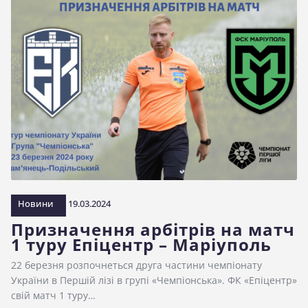
Новини
19.03.2024
Призначення арбітрів на матч
1 туру Епіцентр – Маріуполь
22 березня розпочнеться друга частини чемпіонату
України в Першій лізі в групі «Чемпіонська». ФК «Епіцентр»
свій матч 1 туру…