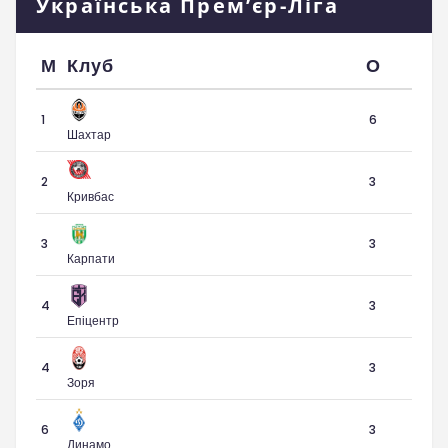
Українська Прем’єр-Ліга
М
Клуб
О
1
6
Шахтар
2
3
Кривбас
3
3
Карпати
4
3
Епіцентр
4
3
Зоря
6
3
Динамо