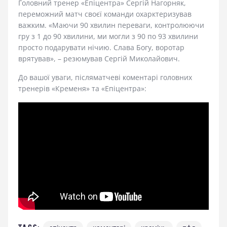
Головний тренер «Епіцентра» Сергій Нагорняк,
переможний матч своєї команди охарктеризував
важким. «Маючи 90 хвилин переваги, контролюючи
гру з 1 до 90 хвилини, ми могли з 90 по 93 хвилини
просто подарувати нічию. Слава Богу, воротар
врятував», – резюмував Сергій Миколайович.
До вашої уваги, післяматчеві коментарі головних
тренерів «Кременя» та «Епіцентра»: