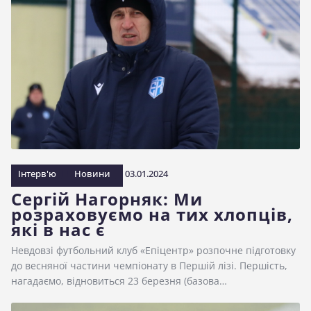
Інтерв'ю
Новини
03.01.2024
Сергій Нагорняк: Ми
розраховуємо на тих хлопців,
які в нас є
Невдовзі футбольний клуб «Епіцентр» розпочне підготовку
до весняної частини чемпіонату в Першій лізі. Першість,
нагадаємо, відновиться 23 березня (базова…