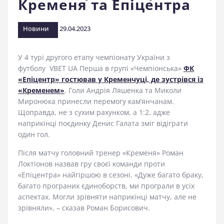
Кременя та Епіцентра
стадіоні
Новини
29.04.2023
У 4 турі другого етапу чемпіонату України з
футболу
VBET UA Перша в групі «Чемпіонська»
ФК
«Епіцентр» гостював у Кременчуці, де зустрівся із
«Кременем»
. Голи Андрія Ляшенка та Миколи
Миронюка принесли перемогу кам’янчанам.
Щоправда, не з сухим рахунком, а 1:2, адже
наприкінці поєдинку Денис Галата зміг відіграти
один гол.
Після матчу головний тренер «Кременя» Роман
Локтіонов назвав гру своєї команди проти
«Епіцентра» найгіршою в сезоні. «Дуже багато браку,
багато програних єдиноборств, ми програли в усіх
аспектах. Могли зрівняти наприкінці матчу, але не
зрівняли», – сказав Роман Борисович.