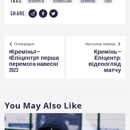
Tags:
епіцентр
коментарі
кремінь
пфл
share:
Навігація
записів
Попередня
Наступна новина
«Кремінь» –
Кремінь –
«Епіцентр»: перша
Епіцентр:
перемога навесні
відеоогляд
2023
матчу
You May Also Like