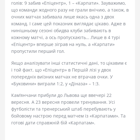
голів: 9 забив «Епіцентр», 1 – «Карпати». Зауважимо,
що команди жодного разу не грали внічию, а також, в
очних матчах забивала лише якась одна з двох
команд. І саме цей показник виглядає цікаво. Адже в
нинішньому сезоні обидва клуби забивають в
кожному матчі, а ось пропускають… Лише в 4 турі
«Епіцентр» вперше зіграв на нуль, а «Карпати»
пропустили перший гол.
Якщо аналізувати інші статистичні дані, то цікавим є
і той факт, що «Епіцентр» в Першій лізі у двох
попередніх виїзних матчах не втрачав очки. У
«Буковини» виграли 1:2, у «Діназа» – 1:3.
Кам’янчани прибули до Львова ще ввечері 22
вересня. А 23 вересня провели тренування. Усі
футболісти та тренерський штаб перебувають у
бойовому настрою перед матчем із «Карпатами». Та
готові дати справжній бій «Карпатам».