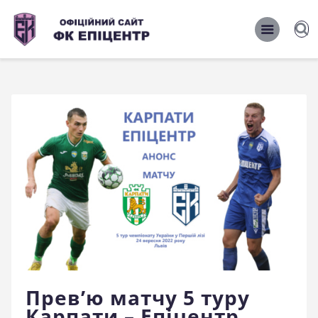
ОФІЦІЙНИЙ САЙТ ФК ЕПІЦЕНТР
ОФІЦІЙНИЙ САЙТ ФК ЕПІЦЕНТР
Головна
Новини
Команда
Матчі 2026/2027
Фото
Історія
Клуб
Фан-шоп
Прев’ю матчу 5 туру
Карпати – Епіцентр
Правила поведінки на