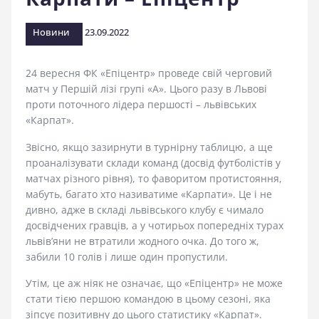
стадіоні
Новини
23.09.2022
24 вересня ФК «Епіцентр» проведе свій черговий
матч у Першій лізі групі «А». Цього разу в Львові
проти поточного лідера першості – львівських
«Карпат».
Звісно, якщо зазирнути в турнірну таблицю, а ще
проаналізувати склади команд (досвід футболістів у
матчах різного рівня), то фаворитом протистояння,
мабуть, багато хто називатиме «Карпати». Це і не
дивно, адже в складі львівського клубу є чимало
досвідчених гравців, а у чотирьох попередніх турах
львів’яни не втратили жодного очка. До того ж,
забили 10 голів і лише один пропустили.
Утім, це аж ніяк не означає, що «Епіцентр» не може
стати тією першою командою в цьому сезоні, яка
зіпсує позитивну до цього статистику «Карпат».