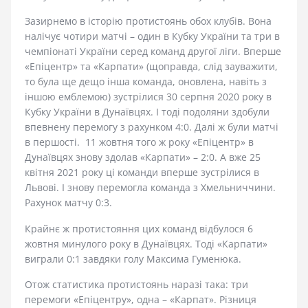
Зазирнемо в історію протистоянь обох клубів. Вона
налічує чотири матчі – один в Кубку України та три в
чемпіонаті України серед команд другої ліги. Вперше
«Епіцентр» та «Карпати» (щоправда, слід зауважити,
то була ще дещо інша команда, оновлена, навіть з
іншою емблемою) зустрілися 30 серпня 2020 року в
Кубку України в Дунаївцях. І тоді подоляни здобули
впевнену перемогу з рахунком 4:0. Далі ж були матчі
в першості. 11 жовтня того ж року «Епіцентр» в
Дунаївцях знову здолав «Карпати» – 2:0. А вже 25
квітня 2021 року ці команди вперше зустрілися в
Львові. І знову перемогла команда з Хмельниччини.
Рахунок матчу 0:3.
Крайнє ж протистояння цих команд відбулося 6
жовтня минулого року в Дунаївцях. Тоді «Карпати»
виграли 0:1 завдяки голу Максима Гуменюка.
Отож статистика протистоянь наразі така: три
перемоги «Епіцентру», одна – «Карпат». Різниця