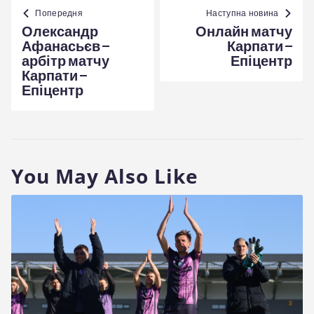
Навігація
записів
Попередня
Наступна новина
Олександр
Онлайн матчу
Афанасьєв –
Карпати –
арбітр матчу
Епіцентр
Карпати –
Епіцентр
You May Also Like