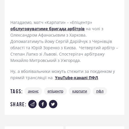
Нагадаємо, матч «Карпати» – «Епіцентр»
обслуговуватиме бригада арбітрів
на чолі з
Олександром Афанасьєвим з Харкова.
Допомагатимуть йому Сергій Дарійчук з Чернівців
області та Юрій Зоренко з Києва. Четвертий арбітр –
Степан Лапко зі Львові. Спостерігач арбітражу
Михайло Митровський з Ужгорода.
Ну, а вболівальники можуть стежити за поєдинком у
прямій трансляції на
YouTube-каналі ПФЛ
.
Tags:
анонс
епіцентр
карпати
пфл
share: