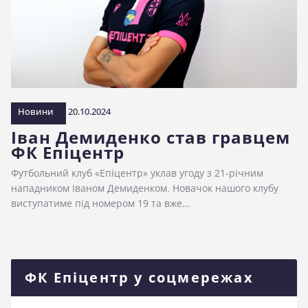
Новини
20.10.2024
Іван Демиденко став гравцем
ФК Епіцентр
Футбольний клуб «Епіцентр» уклав угоду з 21-річним
нападником Іваном Демиденком. Новачок нашого клубу
виступатиме під номером 19 та вже…
ФК Епіцентр у соцмережах