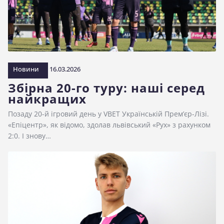
Новини
16.03.2026
Збірна 20-го туру: наші серед
найкращих
Позаду 20-й ігровий день у VBET Українській Прем’єр-Лізі.
«Епіцентр», як відомо, здолав львівський «Рух» з рахунком
2:0. І знову…