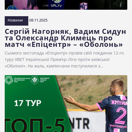
Новини
08.11.2025
Сергій Нагорняк, Вадим Сидун
та Олександр Климець про
матч «Епіцентр» – «Оболонь»
Сьомого листопада «Епіцентр» провів свій поєдинок 12-го
туру VBET Української Прем’єр-Ліги проти київської
«Оболоні». На жаль, кам’янчани поступилися з…