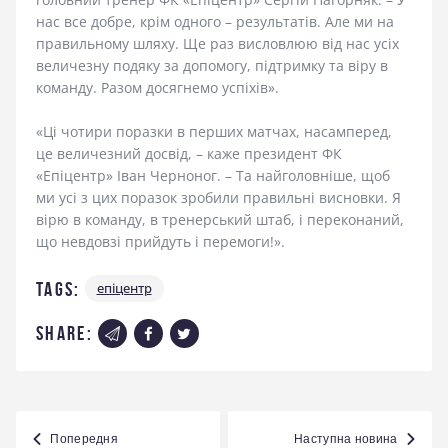
нас все добре, крім одного – результатів. Але ми на
правильному шляху. Ще раз висловлюю від нас усіх
величезну подяку за допомогу, підтримку та віру в
команду. Разом досягнемо успіхів».
«Ці чотири поразки в перших матчах, насамперед,
це величезний досвід, – каже президент ФК
«Епіцентр» Іван Черноног. – Та найголовніше, щоб
ми усі з цих поразок зробили правильні висновки. Я
вірю в команду, в тренерський штаб, і переконаний,
що невдовзі прийдуть і перемоги!».
Tags:
епіцентр
share:
Навігація
Попередня
Наступна новина