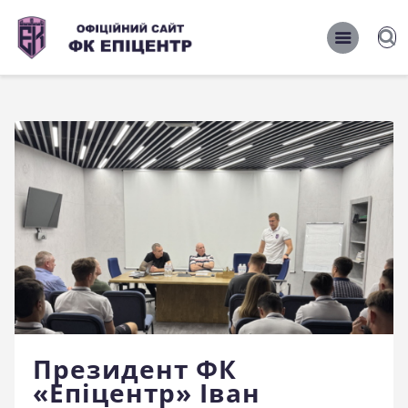
ОФІЦІЙНИЙ САЙТ ФК ЕПІЦЕНТР
ОФІЦІЙНИЙ САЙТ ФК ЕПІЦЕНТР
Головна
Новини
Команда
Матчі 2026/2027
Фото
Історія
Клуб
Президент ФК
Фан-шоп
«Епіцентр» Іван
Правила поведінки на