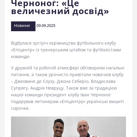
Черноног: «Це
стадіоні
величезний досвід»
Новини
09.09.2025
Відбулася зустріч керівництва футбольного клубу
«Епіцентр» із тренерським штабом та футболістами
команди.
У дружній та робочій атмосфері обговорили нагальні
питання, а також урочисто привітали новачків клубу
– Джеоване де Соузу, Джона Себеріо, Владислава
Супрягу, Андрія Невруцу. Також вже за традицією
нашої команди президент клубу Іван Черноног
подарував легіонерам «Епіцентру» українські вишиті
сорочки.