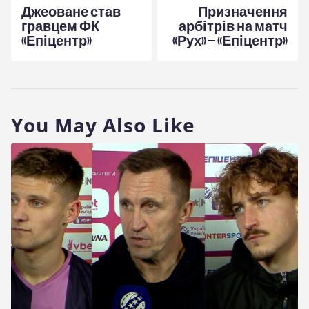
записів
Джеоване став
Призначення
гравцем ФК
арбітрів на матч
«Епіцентр»
«Рух» – «Епіцентр»
You May Also Like