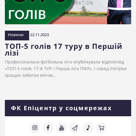
Новини
22.11.2023
ТОП-5 голів 17 туру в Першій
лізі
Професіональна футбольна ліга опублікувала відеоогляд
«ТОП-5 голів. 17-й ТУР / Перша ліга ПФЛ». І серед п’ятірки
кращих забитих м’ячів…
ФК Епіцентр у соцмережах