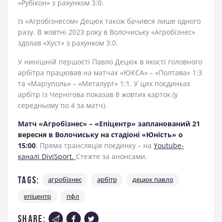
«Рубікон» з рахунком 3:0.
Із «Агробізнесом» Децюк також бачився лише одного
разу. В жовтні 2023 року в Волочиську «Агробізнес»
здолав «Хуст» з рахунком 3:0.
У нинішній першості Павло Децюк в якості головного
арбітра працював на матчах «ЮКСА» – «Полтава» 1:3
та «Маріуполь» – «Металург» 1:1. У цих поєдинках
арбітр із Чернігова показав 8 жовтих карток (у
середньому по 4 за матч).
Матч «Агробізнес» – «Епіцентр» запланований 21
вересня в Волочиську на стадіоні «Юність» о
15:00
. Пряма трансляція поєдинку – на
Youtube-
каналі DiviSport.
Стежте за анонсами.
Tags:
агробізнес
арбітр
децюк павло
епіцентр
пфл
share: