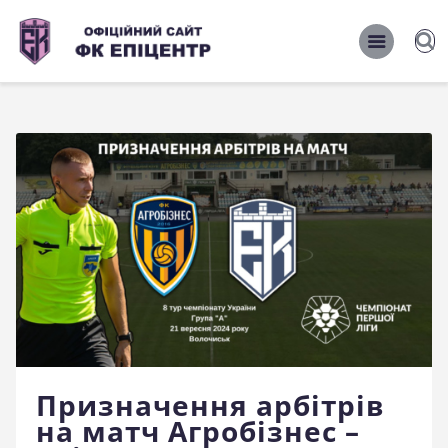
ОФІЦІЙНИЙ САЙТ ФК ЕПІЦЕНТР
ОФІЦІЙНИЙ САЙТ ФК ЕПІЦЕНТР
Головна
Новини
Команда
Матчі 2026/2027
Фото
Історія
Клуб
Призначення арбітрів
Фан-шоп
на матч Агробізнес –
Правила поведінки на