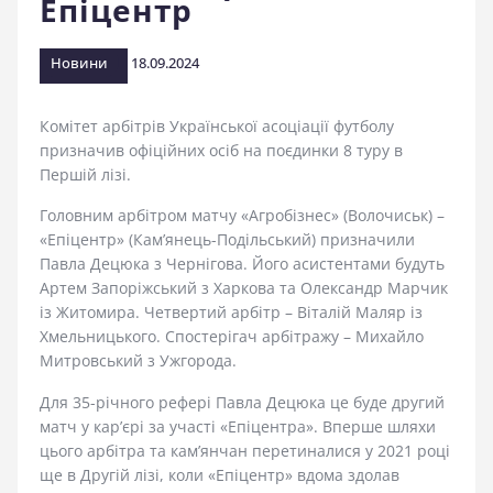
Епіцентр
стадіоні
Новини
18.09.2024
Комітет арбітрів Української асоціації футболу
призначив офіційних осіб на поєдинки 8 туру в
Першій лізі.
Головним арбітром матчу «Агробізнес» (Волочиськ) –
«Епіцентр» (Кам’янець-Подільський) призначили
Павла Децюка з Чернігова. Його асистентами будуть
Артем Запоріжський з Харкова та Олександр Марчик
із Житомира. Четвертий арбітр – Віталій Маляр із
Хмельницького. Спостерігач арбітражу – Михайло
Митровський з Ужгорода.
Для 35-річного рефері Павла Децюка це буде другий
матч у кар’єрі за участі «Епіцентра». Вперше шляхи
цього арбітра та кам’янчан перетиналися у 2021 році
ще в Другій лізі, коли «Епіцентр» вдома здолав