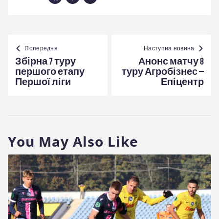
Навігація
записів
Попередня
Наступна новина
Збірна 7 туру
Анонс матчу 8
першого етапу
туру Агробізнес –
Першої ліги
Епіцентр
You May Also Like