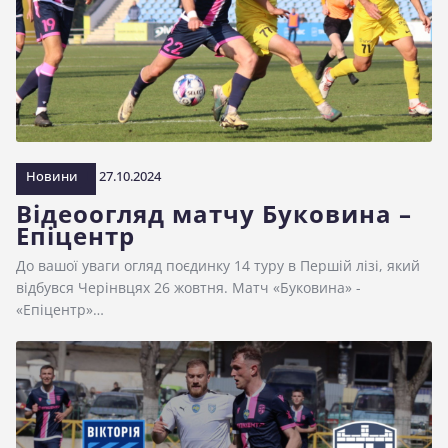
Новини
27.10.2024
Відеоогляд матчу Буковина –
Епіцентр
До вашої уваги огляд поєдинку 14 туру в Першій лізі, який
відбувся Черінвцях 26 жовтня. Матч «Буковина» -
«Епіцентр»…