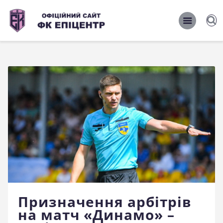
ОФІЦІЙНИЙ САЙТ ФК ЕПІЦЕНТР
ОФІЦІЙНИЙ САЙТ ФК ЕПІЦЕНТР
Головна
Новини
Команда
Матчі 2026/2027
Фото
Історія
Клуб
Призначення арбітрів
Фан-шоп
на матч «Динамо» –
Правила поведінки на