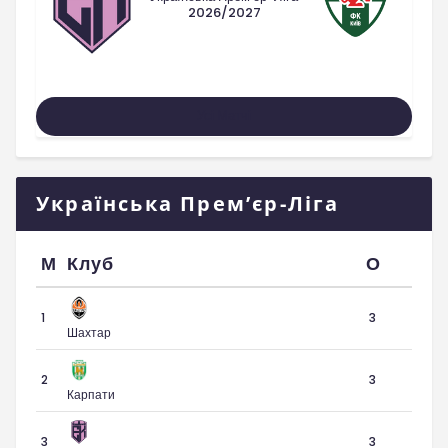
2026/2027
Усі Матчі
Українська Прем’єр-Ліга
М
Клуб
О
1
3
Шахтар
2
3
Карпати
3
3