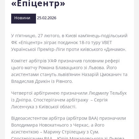
«Епіцентр»
стадіоні
Новини
25.02.2026
У п’ятницю, 27 лютого, в Києві кам’янець-подільський
ФК «Епіцентр» зіграє поєдинок 18-го туру VBET
Української Прем’єр-Ліги проти київського «Динамо».
Комітет арбітрів УАФ призначив головним рефері
цього матчу Романа Блавацького зі Львова. Його
асистентами стануть львів’янин Назарій Цмоканич та
Владислав Дрикін із Рівного.
Четвертої арбітринею призначили Людмилу Тельбух
із Дніпра. Спостерігачем арбітражу – Сергія
Лисенчука з Київської області.
Відеоасистентом арбітра (арбітром ВАА) призначили
Володимира Новохатнього з Черкас, а його
асистенткою – Марину Стрілецьку з Сум.
Спостерігачем ВАА – Юрія Можаровського зі Львова.