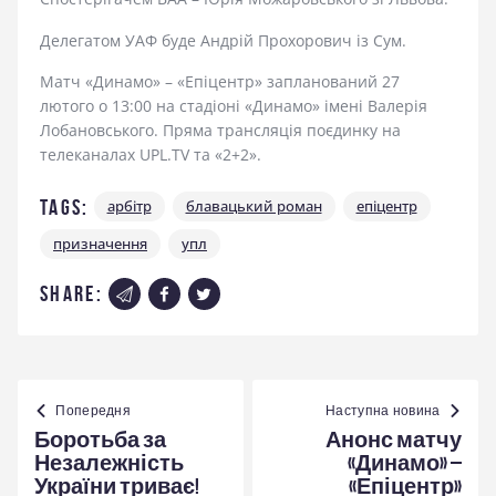
Делегатом УАФ буде Андрій Прохорович із Сум.
Матч «Динамо» – «Епіцентр» запланований 27
лютого о 13:00 на стадіоні «Динамо» імені Валерія
Лобановського. Пряма трансляція поєдинку на
телеканалах UPL.TV та «2+2».
Tags:
арбітр
блавацький роман
епіцентр
призначення
упл
share:
Навігація
записів
Попередня
Наступна новина
Боротьба за
Анонс матчу
Незалежність
«Динамо» –
України триває!
«Епіцентр»