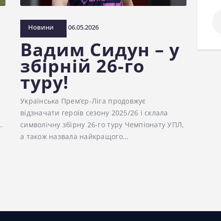
По
Новини
06.05.2026
Вадим Сидун – у
збірній 26-го
туру!
Українська Прем’єр-Ліга продовжує
відзначати героїв сезону 2025/26 і склала
…
символічну збірну 26-го туру Чемпіонату УПЛ,
а також назвала найкращого…