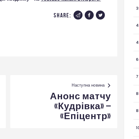
3
share:
4
4
6
7
Наступна новина
8
Анонс матчу
«Кудрівка» –
8
«Епіцентр»
1