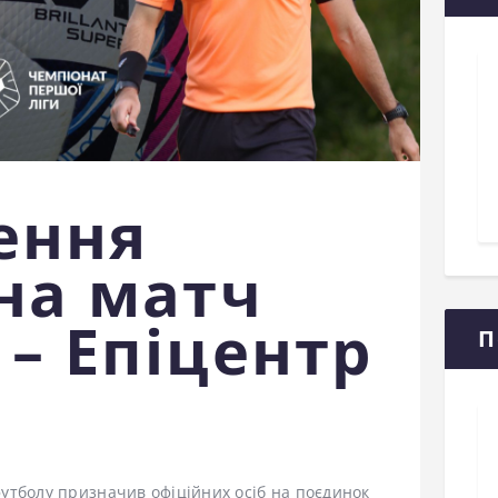
ення
 на матч
 – Епіцентр
П
 футболу призначив офіційних осіб на поєдинок