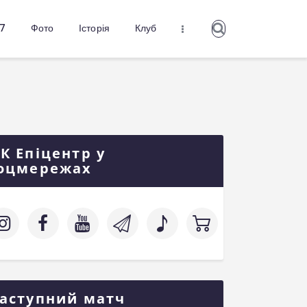
27
Фото
Історія
Клуб
К Епіцентр у
оцмережах
аступний матч