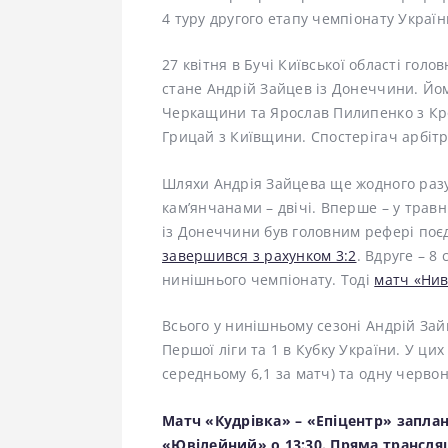
4 туру другого етапу чемпіонату Україн
27 квітня в Бучі Київської області гол
стане Андрій Зайцев із Донеччини. Й
Черкащини та Ярослав Пилипенко з Кр
Грицай з Київщини. Спостерігач арбітр
Шляхи Андрія Зайцева ще жодного разу 
кам’янчанами – двічі. Вперше – у травн
із Донеччини був головним рефері по
завершився з рахунком 3:2
. Вдруге – 8
нинішнього чемпіонату. Тоді
матч «Нив
Всього у нинішньому сезоні Андрій Зай
Першої ліги та 1 в Кубку України. У цих
середньому 6,1 за матч) та одну червон
Матч «Кудрівка» – «Епіцентр» заплан
«Ювілейний» о 13:30. Пряма трансля