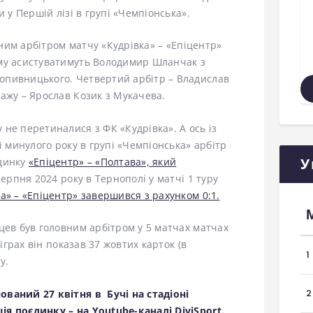
и у Першій лізі в групі «Чемпіонська».
овним арбітром матчу «Кудрівка» – «Епіцентр»
ому асистуватимуть Володимир Шланчак з
опивницького. Четвертий арбітр – Владислав
ажу – Ярослав Козик з Мукачева.
не перетиналися з ФК «Кудрівка». А ось із
і минулого року в групі «Чемпіонська» арбітр
У
єдинку
«Епіцентр» – «Полтава», який
 серпня 2024 року в Тернополі у матчі 1 туру
а» – «Епіцентр» завершився з рахунком 0:1.
цев був головним арбітром у 5 матчах матчах
 іграх він показав 37 жовтих карток (в
1
у.
2
ований 27 квітня в Бучі на стадіоні
ція поєдинку – на
Youtube-каналі DiviSport.