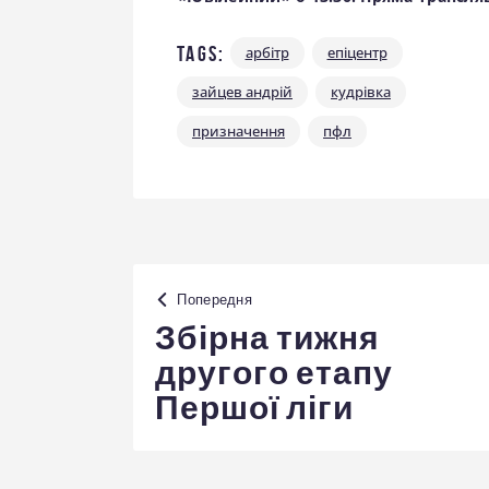
Tags:
арбітр
епіцентр
зайцев андрій
кудрівка
призначення
пфл
Навігація
Попередня
записів
Збірна тижня
другого етапу
Першої ліги