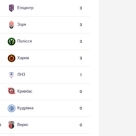
Епіцентр
3
Зоря
3
Полісся
3
Харків
3
ЛНЗ
1
Кривбас
0
Кудрівка
0
Верес
0
0