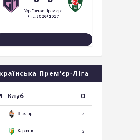
Українська Прем'єр-
Ліга 2026/2027
Усі Матчі
країнська Прем’єр-Ліга
М
Клуб
О
Шахтар
3
Карпати
3