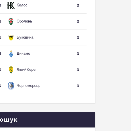
Колос
0
0
Оболонь
0
0
Буковина
3
0
Динамо
4
0
Лівий берег
5
0
Чорноморець
5
0
ошук