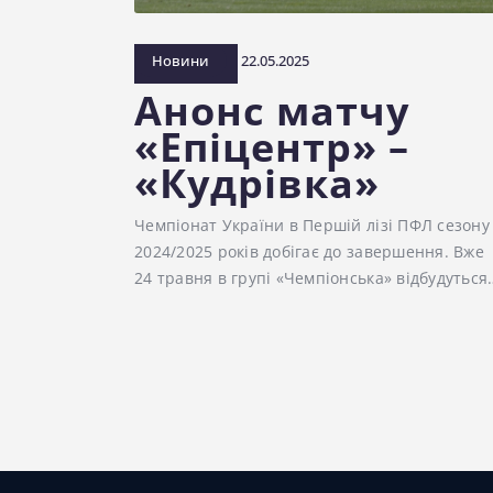
Новини
22.05.2025
Анонс матчу
«Епіцентр» –
«Кудрівка»
Чемпіонат України в Першій лізі ПФЛ сезону
2024/2025 років добігає до завершення. Вже
24 травня в групі «Чемпіонська» відбудуться