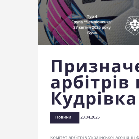
Признач
арбітрів
Кудрівка
Новини
23.04.2025
Комітет арбітрів Української асоціації