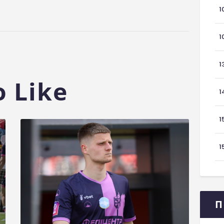
1
1
1
 Like
1
1
1
П