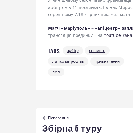
У нинішньому сезоні івано-франківець 
арбітром в 11 поєдинках. І в них Миро
середньому 7,18 «гірчичника» за матч.
Матч «Маріуполь» – «Епіцентр» запла
трансляція поєдинку – на
Youtube-кана
Tags:
арбітр
епіцентр
липко мирослав
призначення
пфл
Навігація
Попередня
записів
Збірна 5 туру