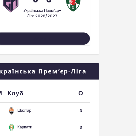
Українська Прем'єр-
Ліга 2026/2027
Усі Матчі
країнська Прем’єр-Ліга
М
Клуб
О
Шахтар
3
Карпати
3