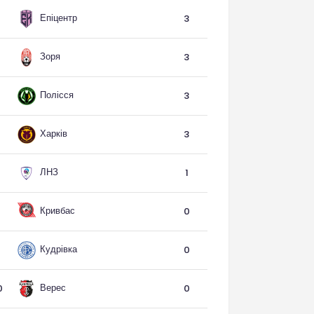
Епіцентр
3
Зоря
3
Полісся
3
Харків
3
ЛНЗ
1
Кривбас
0
Кудрівка
0
Верес
0
0