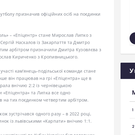
 футболу призначив офіційних осіб на поєдинки
ль» – «Епіцентр» стане Мирослав Липко з
 Сергій Наскалов із Закарпаття та Дмитро
ертим арбітром призначили Дмитра Кузовлєва з
рослав Кириченко з Кропивницького.
У
 участі кам’янець-подільської команди стане
ерше він працював на грі «Епіцентра» ще в
грала внічию 2:2 із чернівецькою
и «Епіцентра» та Липка все одно
в на тих поєдинком четвертим арбітром.
1
ож зустрічався одного разу – в 2022 році,
нок із львівськими «Карпати» внічию 1:1.
2