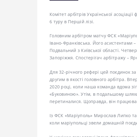
Комітет арбітрів Української асоціації
6 туру в Першій лізі.
Головним арбітром матчу ФСК «Маріупо
Івано-Франківська. Його асистентами –
Подвальний з Київської області. Четв
Запоріжжя. Спостерігач арбітражу – Я
Для 32-річного рефері цей поєдинок за
другим в якості головного арбітра. Вп
2020 році, коли наша команда вдома зі
«Буковиною». Утім, в подальшому шлях
перетиналися. Щоправда, він працюва
Із ФСК «Маріуполь» Мирослав Липко так
коли маріупольці звели домашній поєди