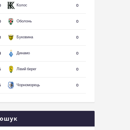
Колос
0
0
Оболонь
0
0
Буковина
3
0
Динамо
4
0
Лівий берег
5
0
Чорноморець
5
0
ошук