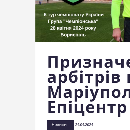
Признач
арбітрів
Маріупол
Епіцентр
Новини
24.04.2024