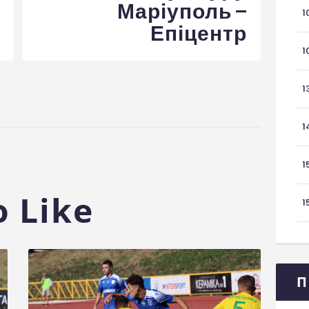
Маріуполь –
1
Епіцентр
1
1
1
1
 Like
1
П