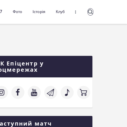
27
Фото
Історія
Клуб
К Епіцентр у
оцмережах
аступний матч