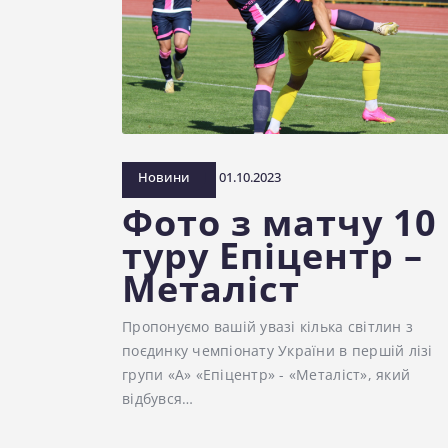
Новини
01.10.2023
Фото з матчу 10
туру Епіцентр –
Металіст
Пропонуємо вашій увазі кілька світлин з
поєдинку чемпіонату України в першій лізі
групи «А» «Епіцентр» - «Металіст», який
відбувся…