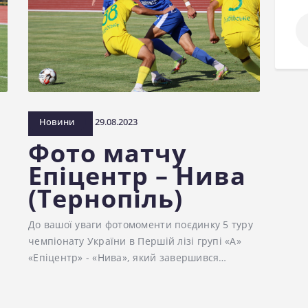
По
Новини
29.08.2023
Фото матчу
Епіцентр – Нива
(Тернопіль)
До вашої уваги фотомоменти поєдинку 5 туру
чемпіонату України в Першій лізі групі «А»
«Епіцентр» - «Нива», який завершився…