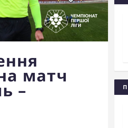
ення
 на матч
ь –
П