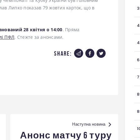
у чемпіонаті та Кубку України був головним
слав Липко показав 79 жовтих карток, що в
3
4
нований 28 квітня о 14:00
. Пряма
лі ПФЛ
. Стежте за анонсами.
4
share:
6
7
8
8
Наступна новина
1
Анонс матчу 6 туру