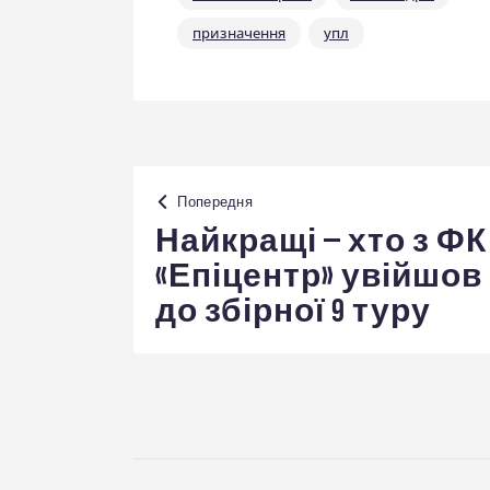
призначення
упл
Навігація
Попередня
записів
Найкращі – хто з ФК
«Епіцентр» увійшов
до збірної 9 туру