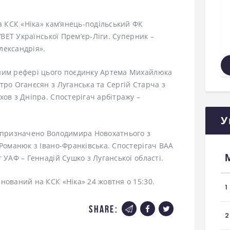
на КСК «Ніка» кам’янець-подільський ФК
VBET Української Прем’єр-Ліги. Суперник –
лександрія».
вним рефері цього поєдинку Артема Михайлюка
тро Оганєсян з Луганська та Сергій Старча з
хов з Дніпра. Спостерігач арбітражу –
У
) призначено Володимира Новохатнього з
 Романюк з Івано-Франківська. Спостерігач ВАА
 УАФ – Геннадій Сушко з Луганської області.
нований на КСК «Ніка» 24 жовтня о 15:30.
1
share:
2