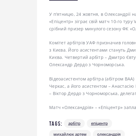
У п’ятницю, 24 жовтня, в Олександрії 
«Епіцентр» зіграє свій матч 10-го туру 
срібний призер минулого сезону ФК «О
Комітет арбітрів УАФ призначив голо
з Києва. Його асистентами стануть Дми
Києва. Четвертий арбітр – Дмитро Євту
Олександр Дердо з Чорноморська.
Відеоасистентом арбітра (абітром ВАА
Черкас, а його асистентом – Анастасію
– Віктор Дердо з Чорноморська, делегат
Матч «Олександрія» – «Епіцентр» запла
Tags:
арбітр
епіцентр
михайлюк артем
олександрія