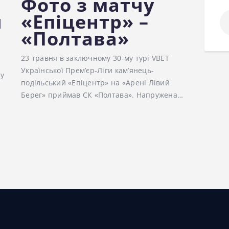
Фото з матчу
ч
«Епіцентр» –
По
«Полтава»
23 травня в заключному 30-му турі VBET
Української Прем’єр-Ліги кам’янець-
лу
подільський «Епіцентр» на «Арені Лівий
Берег» приймав СК «Полтава». Напружена…