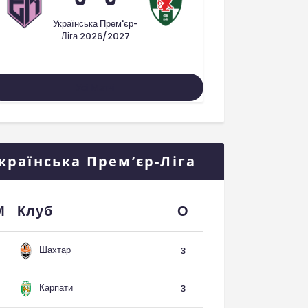
Українська Прем'єр-
Ліга 2026/2027
Усі Матчі
країнська Прем’єр-Ліга
М
Клуб
О
Шахтар
3
Карпати
3