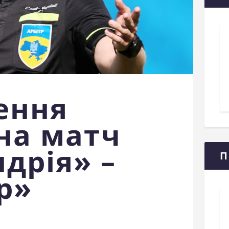
ення
 на матч
дрія» –
П
р»