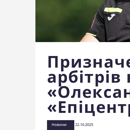
Признач
арбітрів
«Олексан
«Епіцент
Новини
22.10.2025