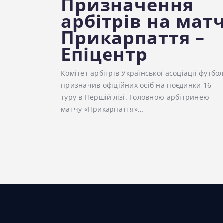
Призначення
арбітрів на мат
Прикарпаття –
Епіцентр
Комітет арбітрів Української асоціації футбо
призначив офіційних осіб на поєдинки 16
туру в Першій лізі. Головною арбітринею
матчу «Прикарпаття»…