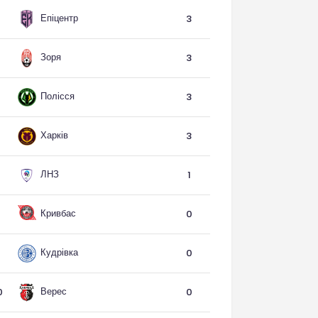
Епіцентр
3
Зоря
3
Полісся
3
Харків
3
ЛНЗ
1
Кривбас
0
Кудрівка
0
Верес
0
0