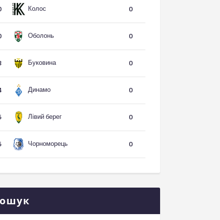
Колос
0
0
Оболонь
0
0
Буковина
3
0
Динамо
4
0
Лівий берег
5
0
Чорноморець
5
0
ошук