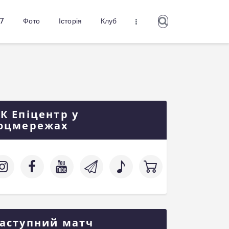
27
Фото
Історія
Клуб
К Епіцентр у
оцмережах
аступний матч