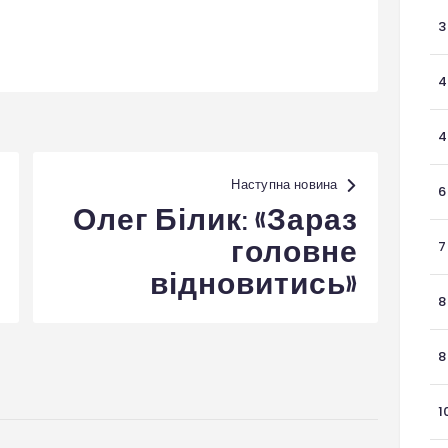
3
4
4
Наступна новина
6
Олег Білик: «Зараз
головне
7
відновитись»
8
8
1