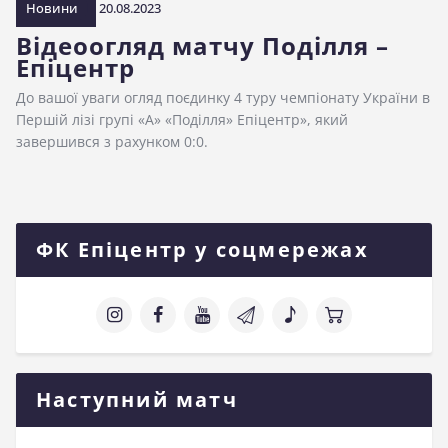
Новини
20.08.2023
Відеоогляд матчу Поділля –
Епіцентр
До вашої уваги огляд поєдинку 4 туру чемпіонату України в
Першій лізі групі «А» «Поділля» Епіцентр», який
завершився з рахунком 0:0.
ФК Епіцентр у соцмережах
Наступний матч