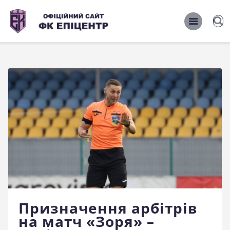
ОФІЦІЙНИЙ САЙТ ФК ЕПІЦЕНТР
ОФІЦІЙНИЙ САЙТ ФК ЕПІЦЕНТР
Головна
Новини
Команда
Матчі 2026/2027
Фото
Історія
Клуб
Призначення арбітрів
Фан-шоп
на матч «Зоря» –
Правила поведінки на