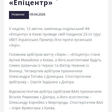
«Епіцентр»
стадіоні
Новини
09.04.2026
У неділю, 12 квітня, кам’янець-подільський ФК
«Епіцентр» в Києві проведе свій поєдинок 23-го туру
VBET Української Прем’єр-Ліги проти луганської
«Зорі».
Головним арбітром матчу «Зоря» – «Епіцентр» стане
Артем Михайлюк з Києва, а його асистентами будуть
Семен Шлончак із Черкас та Віктор Нижник із
Вінниці. Четвертим арбітром призначили
Олександра Титова з Донецька. Спостерігачем
арбітражу – Сергія Задірана з Дніпра.
Відеоасистентом арбітра (арбітром ВАА) призначили
Віталія Романова з Дніпра, а його асистентом –
Олександр Корнійко з Миргорода. Спостерігачем ВАА
– Ігоря Ярменчука з Києва.