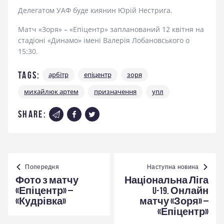
Делегатом УАФ буде киянин Юрій Нестрига.
Матч «Зоря» – «Епіцентр» запланований 12 квітня на
стадіоні «Динамо» імені Валерія Лобановського о
15:30.
Tags:
арбітр
епіцентр
зоря
михайлюк артем
призначення
упл
share:
Навігація
записів
Попередня
Наступна новина
Фото з матчу
Національна Ліга
«Епіцентр» –
U-19. Онлайн
«Кудрівка»
матчу «Зоря» –
«Епіцентр»