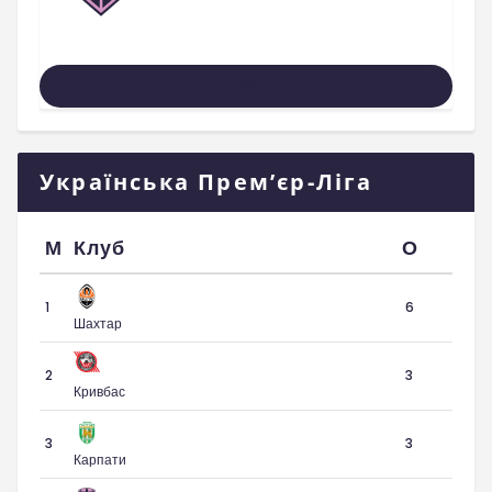
Усі Матчі
Українська Прем’єр-Ліга
М
Клуб
О
1
6
Шахтар
2
3
Кривбас
3
3
Карпати