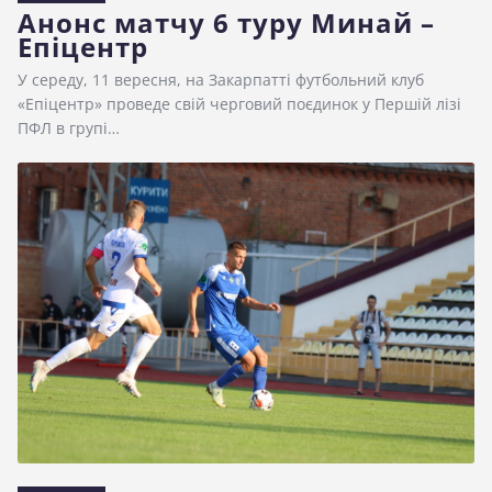
Анонс матчу 6 туру Минай –
Епіцентр
У середу, 11 вересня, на Закарпатті футбольний клуб
«Епіцентр» проведе свій черговий поєдинок у Першій лізі
ПФЛ в групі…